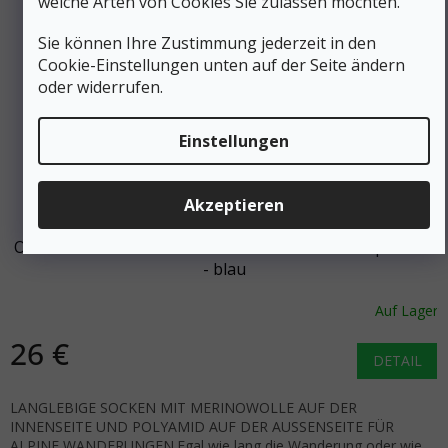
welche Arten von Cookies Sie zulassen möchten.
Sie können Ihre Zustimmung jederzeit in den
Cookie-Einstellungen unten auf der Seite ändern
oder widerrufen.
Einstellungen
33 €
–21 %
Akzeptieren
ORTOVOX Herren HIKE CLASSIC MID SOCKS deep ocean
- blau
Auf Lager
26 €
DETAIL
LANGLEBIGE SOCKEN MIT MERINOWOLLE AUF DER
INNENSEITE UND POLYAMID AUF DER AUSSENSEITE FÜR
ALPINE WANDERUNGEN.Egal wie lang die Wanderung oder wie