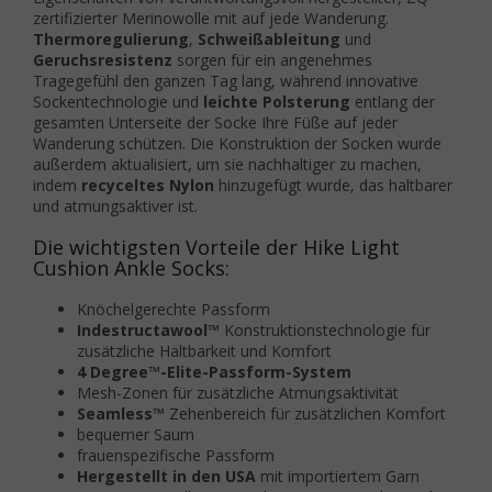
zertifizierter Merinowolle mit auf jede Wanderung.
Thermoregulierung
,
Schweißableitung
und
Geruchsresistenz
sorgen für ein angenehmes
Tragegefühl den ganzen Tag lang, während innovative
Sockentechnologie und
leichte Polsterung
entlang der
gesamten Unterseite der Socke Ihre Füße auf jeder
Wanderung schützen. Die Konstruktion der Socken wurde
außerdem aktualisiert, um sie nachhaltiger zu machen,
indem
recyceltes Nylon
hinzugefügt wurde, das haltbarer
und atmungsaktiver ist.
Die wichtigsten Vorteile der Hike Light
Cushion Ankle Socks:
Knöchelgerechte Passform
Indestructawool™
Konstruktionstechnologie für
zusätzliche Haltbarkeit und Komfort
4 Degree™-Elite-Passform-System
Mesh-Zonen für zusätzliche Atmungsaktivität
Seamless™
Zehenbereich für zusätzlichen Komfort
bequemer Saum
frauenspezifische Passform
Hergestellt in den USA
mit importiertem Garn