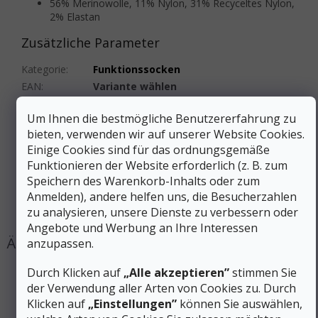
56% Merinowolle, 11% Nylon, 31% Recyceltes Nylon,
2% Elastan
Zusätzliche Parameter
Kategorie
:
Funktionssocken
EAN
:
Variante wählen
Geschlecht
:
Unisex
Um Ihnen die bestmögliche Benutzererfahrung zu
Material
:
Wolle (Merino)
bieten, verwenden wir auf unserer Website Cookies.
Farbe
:
Grau
Einige Cookies sind für das ordnungsgemäße
Größe
:
S, M, L, XL
Funktionieren der Website erforderlich (z. B. zum
Produktart
:
Socken
Speichern des Warenkorb-Inhalts oder zum
Sockenhöhe
:
Niedrig
Anmelden), andere helfen uns, die Besucherzahlen
#sizes_table#
:
hidden
zu analysieren, unsere Dienste zu verbessern oder
Angebote und Werbung an Ihre Interessen
anzupassen.
Durch Klicken auf
„Alle akzeptieren”
stimmen Sie
der Verwendung aller Arten von Cookies zu. Durch
Klicken auf
„Einstellungen”
können Sie auswählen,