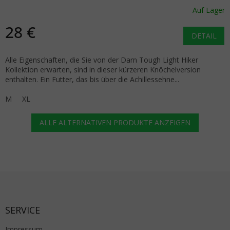
blau
Auf Lager
28 €
DETAIL
Alle Eigenschaften, die Sie von der Darn Tough Light Hiker
Kollektion erwarten, sind in dieser kürzeren Knöchelversion
enthalten. Ein Futter, das bis über die Achillessehne...
M
XL
ALLE ALTERNATIVEN PRODUKTE ANZEIGEN
Fußzeile
SERVICE
Impressum