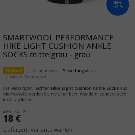
23 €
–21 %
SMARTWOOL PERFORMANCE
HIKE LIGHT CUSHION ANKLE
SOCKS mittelgrau - grau
Die durchschnittliche Produktbewertung ist 0,0 von 5
Nicht bewertet
Bewertungsdetails
Verkauf
Marke:
Smartwool
Die vielseitigen, leichten
Hike Light Cushion Ankle Socks
aus
Merinowolle werden Sie nicht nur beim Wandern, sondern auch
im Alltag lieben.
23 €
–21 %
18 €
Verkaufspreis:
Variante wählen