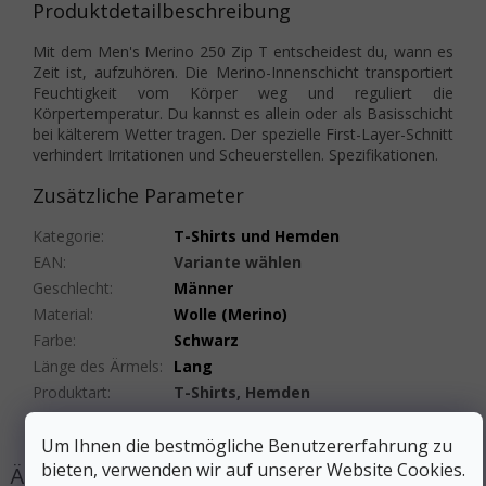
Produktdetailbeschreibung
Mit dem Men's Merino 250 Zip T entscheidest du, wann es
Zeit ist, aufzuhören. Die Merino-Innenschicht transportiert
Feuchtigkeit vom Körper weg und reguliert die
Körpertemperatur. Du kannst es allein oder als Basisschicht
bei kälterem Wetter tragen. Der spezielle First-Layer-Schnitt
verhindert Irritationen und Scheuerstellen. Spezifikationen.
Zusätzliche Parameter
Kategorie
:
T-Shirts und Hemden
EAN
:
Variante wählen
Geschlecht
:
Männer
Material
:
Wolle (Merino)
Farbe
:
Schwarz
Länge des Ärmels
:
Lang
Produktart
:
T-Shirts, Hemden
#sizes_table#
:
hidden
Um Ihnen die bestmögliche Benutzererfahrung zu
bieten, verwenden wir auf unserer Website Cookies.