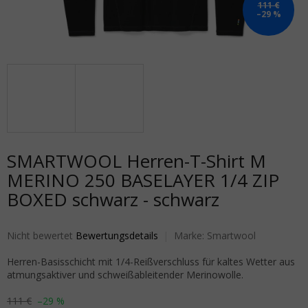
111 €
–29 %
SMARTWOOL Herren-T-Shirt M
MERINO 250 BASELAYER 1/4 ZIP
BOXED schwarz - schwarz
Die durchschnittliche Produktbewertung ist 0,0 von 5 Sternen.
Nicht bewertet
Bewertungsdetails
Marke:
Smartwool
Herren-Basisschicht mit 1/4-Reißverschluss für kaltes Wetter aus
atmungsaktiver und schweißableitender Merinowolle.
111 €
–29 %