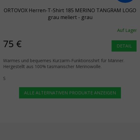
ORTOVOX Herren-T-Shirt 185 MERINO TANGRAM LOGO
grau meliert - grau
Auf Lager
75 €
DETAIL
Warmes und bequemes Kurzarm-Funktionsshirt für Männer.
Hergestellt aus 100% tasmanischer Merinowolle.
S
ALLE ALTERNATIVEN PRODUKTE ANZEIGEN
Fußzeile