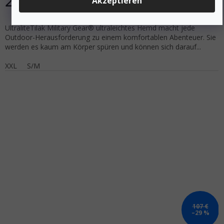
29 €
Akzeptieren
DETAIL
UltraliteTilak Military Gear® ultraleichtes Hemd macht jede
Outdoor-Herausforderung zu einem komfortablen Abenteuer. Sie
werden es kaum am Körper spüren und können sich darauf...
XXL
S/M
107 €
–29 %