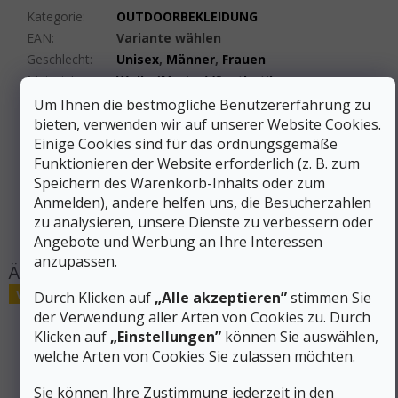
Kategorie
:
OUTDOORBEKLEIDUNG
EAN
:
Variante wählen
Geschlecht
:
Unisex
,
Männer
,
Frauen
Material
:
Wolle (Merino)/Synthetik
Farbe
:
Grau
Um Ihnen die bestmögliche Benutzererfahrung zu
bieten, verwenden wir auf unserer Website Cookies.
Größe
:
S, M, L, XL
Einige Cookies sind für das ordnungsgemäße
Produktart
:
Socken
Funktionieren der Website erforderlich (z. B. zum
Sockenhöhe
:
Hoch
Speichern des Warenkorb-Inhalts oder zum
#sizes_table#
:
hidden
Anmelden), andere helfen uns, die Besucherzahlen
65 % Merinowolle, 34 % Nylon, 2 %
Material
:
zu analysieren, unsere Dienste zu verbessern oder
Elastan
Angebote und Werbung an Ihre Interessen
anzupassen.
Verkauf
Durch Klicken auf
„Alle akzeptieren”
stimmen Sie
der Verwendung aller Arten von Cookies zu. Durch
Klicken auf
„Einstellungen”
können Sie auswählen,
welche Arten von Cookies Sie zulassen möchten.
Sie können Ihre Zustimmung jederzeit in den