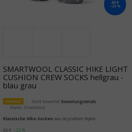
22 €
–22 %
SMARTWOOL CLASSIC HIKE LIGHT
CUSHION CREW SOCKS hellgrau -
blau grau
Die durchschnittliche Produktbewertung ist 0,0 von 5
Nicht bewertet
Bewertungsdetails
Verkauf
Marke:
Smartwool
Klassische Hike-Socken
aus recyceltem Nylon
.
22 €
–22 %