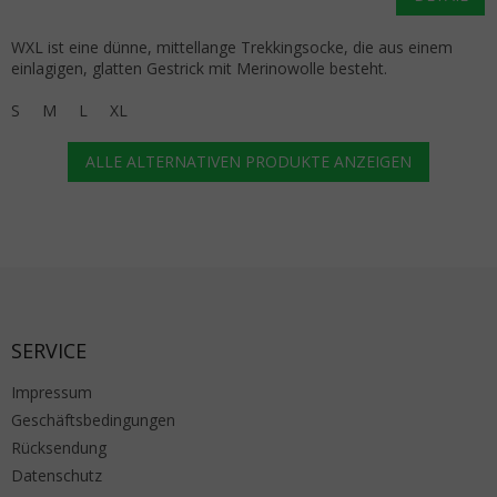
WXL ist eine dünne, mittellange Trekkingsocke, die aus einem
einlagigen, glatten Gestrick mit Merinowolle besteht.
S
M
L
XL
ALLE ALTERNATIVEN PRODUKTE ANZEIGEN
Fußzeile
SERVICE
Impressum
Geschäftsbedingungen
Rücksendung
Datenschutz