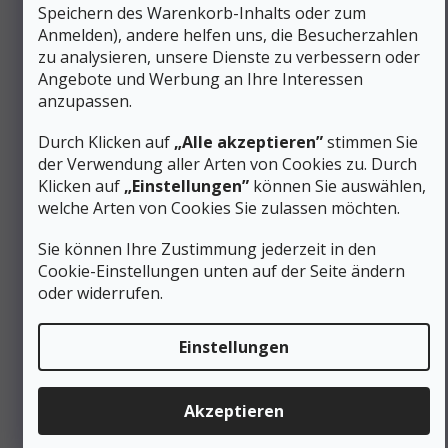
schnell und einfach geht.
Speichern des Warenkorb-Inhalts oder zum
Mit gepolsterten Kontaktpunkten und weichem Stoff
Anmelden), andere helfen uns, die Besucherzahlen
an den Rändern, um
optimalen Komfort zu
zu analysieren, unsere Dienste zu verbessern oder
gewährleisten.
Angebote und Werbung an Ihre Interessen
Mit massiven, verschiedenfarbigen Beinen
, die
anzupassen.
beim Anlegen des Gurtes leicht zu erkennen sind.
Fester Befestigungspunkt an der Vorderseite
,
Durch Klicken auf
„Alle akzeptieren”
stimmen Sie
orangefarben, der keinen Karabiner benötigt, um
sicher geschlossen zu bleiben, damit
das Kind den
der Verwendung aller Arten von Cookies zu. Durch
Gurt anbehalten und ungehindert spielen kann.
Klicken auf
„Einstellungen”
können Sie auswählen,
Hinterer Befestigungspunkt in hellblauer Farbe,
welche Arten von Cookies Sie zulassen möchten.
geeignet zum Klettern, aber speziell für andere
Aktivitäten entwickelt.
Sie können Ihre Zustimmung jederzeit in den
Cookie-Einstellungen unten auf der Seite ändern
Bitte beachten Sie:
Der Kindergurt
sollte nie ohne
Aufsicht eines Erwachsenen verwendet werden!
oder widerrufen.
Zertifizierung und Gesetzgebung:
Einstellungen
EN 12277:2015+A1:2018-B
CE 0333
UIAA
Akzeptieren
Hergestellt in Europa