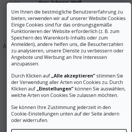
Farbe
:
Grau
,
Schwarz
,
Weiß
Größe
:
03-05, 06-08, 09-11
Um Ihnen die bestmögliche Benutzererfahrung zu
Produktart
:
Socken
bieten, verwenden wir auf unserer Website Cookies.
Sockenhöhe
:
Mittel
Einige Cookies sind für das ordnungsgemäße
#sizes_table#
:
hidden
Funktionieren der Website erforderlich (z. B. zum
Speichern des Warenkorb-Inhalts oder zum
Anmelden), andere helfen uns, die Besucherzahlen
zu analysieren, unsere Dienste zu verbessern oder
Angebote und Werbung an Ihre Interessen
anzupassen.
Durch Klicken auf
„Alle akzeptieren”
stimmen Sie
der Verwendung aller Arten von Cookies zu. Durch
Klicken auf
„Einstellungen”
können Sie auswählen,
welche Arten von Cookies Sie zulassen möchten.
Sie können Ihre Zustimmung jederzeit in den
Cookie-Einstellungen unten auf der Seite ändern
oder widerrufen.
58 €