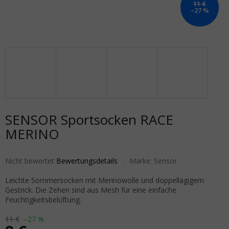
11 €
–27 %
SENSOR Sportsocken RACE
MERINO
Die durchschnittliche Produktbewertung ist 0,0 von 5 Sternen.
Nicht bewertet
Bewertungsdetails
Marke:
Sensor
Leichte Sommersocken mit Merinowolle und doppellagigem
Gestrick. Die Zehen sind aus Mesh für eine einfache
Feuchtigkeitsbelüftung.
11 €
–27 %