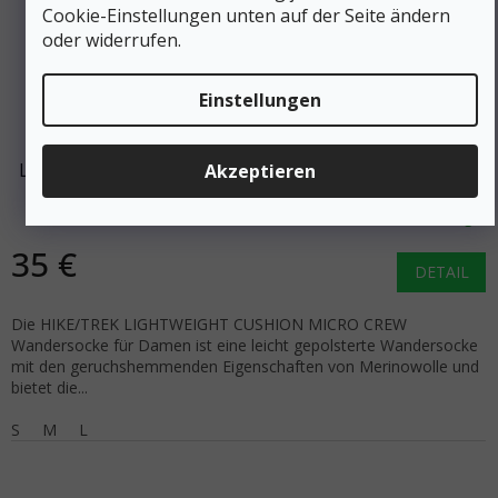
Cookie-Einstellungen unten auf der Seite ändern
oder widerrufen.
Einstellungen
DARN TOUGH Damen Trekkingsocken HIKE/TREK
LIGHT HIKER LIGHTWEIGHT MERINO CUSHION MICRO
Akzeptieren
CREW aqua - blau
Auf Lager
35 €
DETAIL
Die HIKE/TREK LIGHTWEIGHT CUSHION MICRO CREW
Wandersocke für Damen ist eine leicht gepolsterte Wandersocke
mit den geruchshemmenden Eigenschaften von Merinowolle und
bietet die...
S
M
L