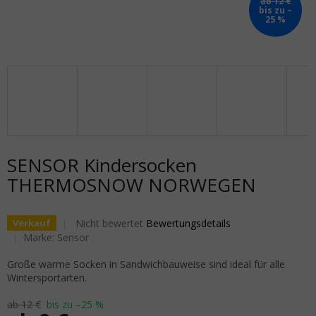
ab 12 €
bis zu –
25 %
SENSOR Kindersocken
THERMOSNOW NORWEGEN
Die durchschnittliche Produktbewertung ist 0,0 von 5
Nicht bewertet
Bewertungsdetails
Verkauf
Marke:
Sensor
Große warme Socken in Sandwichbauweise sind ideal für alle
Wintersportarten.
ab 12 €
bis zu –25 %