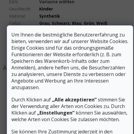
EAN
:
Variante wählen
Geschlecht
:
Kinder
Material
:
Synthetik
Farbe
:
Grau
,
Schwarz
,
Blau
,
Grün
,
Weiß
Größe
:
03-05, 06-08, 09-11, 01-02
Um Ihnen die bestmögliche Benutzererfahrung zu
Produktart
:
Socken
bieten, verwenden wir auf unserer Website Cookies.
Sockenhöhe
:
Hoch
Einige Cookies sind für das ordnungsgemäße
#sizes_table#
:
hidden
Funktionieren der Website erforderlich (z. B. zum
Speichern des Warenkorb-Inhalts oder zum
Anmelden), andere helfen uns, die Besucherzahlen
zu analysieren, unsere Dienste zu verbessern oder
Angebote und Werbung an Ihre Interessen
anzupassen.
Durch Klicken auf
„Alle akzeptieren”
stimmen Sie
der Verwendung aller Arten von Cookies zu. Durch
Klicken auf
„Einstellungen”
können Sie auswählen,
welche Arten von Cookies Sie zulassen möchten.
Sie können Ihre Zustimmung jederzeit in den