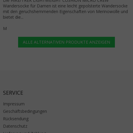
Die HIKE/TREK LIGHTWEIGHT CUSHION MICRO CREW
Wandersocke für Damen ist eine leicht gepolsterte Wandersocke
mit den geruchshemmenden Eigenschaften von Merinowolle und
bietet die...
M
ALLE ALTERNATIVEN PRODUKTE ANZEIGEN
Fußzeile
SERVICE
Impressum
Geschäftsbedingungen
Rücksendung
Datenschutz