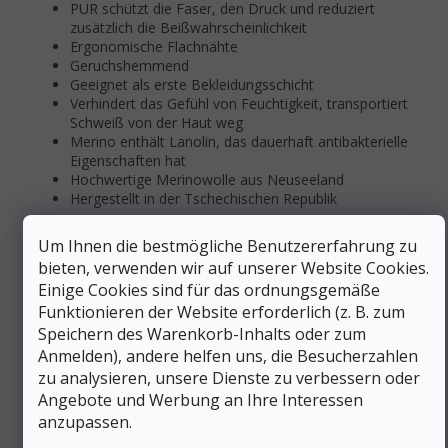
PUR schützt die Faser, den Druck und reduziert
zusätzlich die Beißwahrscheinlichkeit
Ergonomische Flachnähte
Geruchshemmend
Geeignet als erste Bekleidungsschicht
Verhindert das Gefühl von Feuchtigkeit, transportiert
Schweiß von der Haut weg
Merino enthält Lanolin, das dauerhaft antibakterielle
Eigenschaften hat
Hochwertige Merinowolle aus Neuseeland
Hergestellt in der Tschechischen Republik
M
aterialzusammensetzung:
100% Merinowolle
Um Ihnen die bestmögliche Benutzererfahrung zu
(160g/m2)
bieten, verwenden wir auf unserer Website Cookies.
Zusätzliche Parameter
Einige Cookies sind für das ordnungsgemäße
Funktionieren der Website erforderlich (z. B. zum
Kategorie
:
Funktionsunterwäsche Kurzarm
Speichern des Warenkorb-Inhalts oder zum
EAN
:
Variante wählen
Anmelden), andere helfen uns, die Besucherzahlen
Geschlecht
:
Männer
zu analysieren, unsere Dienste zu verbessern oder
Material
:
Wolle (Merino)
Angebote und Werbung an Ihre Interessen
anzupassen.
Farbe
:
Grau
,
Schwarz
,
Blau
,
Grün
Länge des Ärmels
:
Kurz