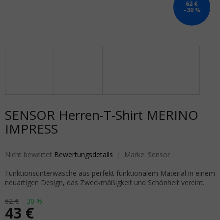
62 €
–30 %
SENSOR Herren-T-Shirt MERINO
IMPRESS
Die durchschnittliche Produktbewertung ist 0,0 von 5 Sternen.
Nicht bewertet
Bewertungsdetails
Marke:
Sensor
Funktionsunterwäsche aus perfekt funktionalem Material in einem
neuartigen Design, das Zweckmäßigkeit und Schönheit vereint.
62 €
–30 %
43 €