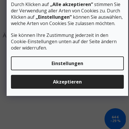
Durch Klicken auf
„Alle akzeptieren”
stimmen Sie
Größe
:
S, M, L, XL, XXL
der Verwendung aller Arten von Cookies zu. Durch
Produktart
:
T-Shirts, Hemden
Klicken auf
„Einstellungen”
können Sie auswählen,
#sizes_table#
:
hidden
welche Arten von Cookies Sie zulassen möchten.
Sie können Ihre Zustimmung jederzeit in den
Cookie-Einstellungen unten auf der Seite ändern
oder widerrufen.
Einstellungen
Akzeptieren
64 €
–29 %