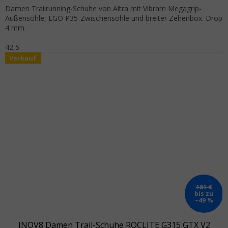
Damen Trailrunning-Schuhe von Altra mit Vibram Megagrip-
Außensohle, EGO P35-Zwischensohle und breiter Zehenbox. Drop
4 mm.
42,5
Verkauf
181 €
bis zu
–49 %
INOV8 Damen Trail-Schuhe ROCLITE G315 GTX V2