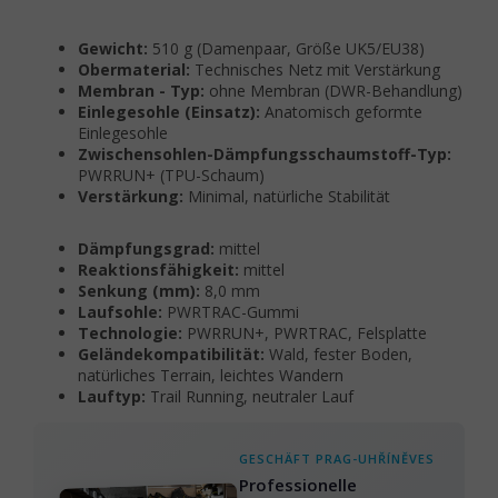
Gewicht:
510 g (Damenpaar, Größe UK5/EU38)
Obermaterial:
Technisches Netz mit Verstärkung
Membran - Typ:
ohne Membran (DWR-Behandlung)
Einlegesohle (Einsatz):
Anatomisch geformte
Einlegesohle
Zwischensohlen-Dämpfungsschaumstoff-Typ:
PWRRUN+ (TPU-Schaum)
Verstärkung:
Minimal, natürliche Stabilität
Dämpfungsgrad:
mittel
Reaktionsfähigkeit:
mittel
Senkung (mm):
8,0 mm
Laufsohle:
PWRTRAC-Gummi
Technologie:
PWRRUN+, PWRTRAC, Felsplatte
Geländekompatibilität:
Wald, fester Boden,
natürliches Terrain, leichtes Wandern
Lauftyp:
Trail Running, neutraler Lauf
GESCHÄFT PRAG-UHŘÍNĚVES
Professionelle