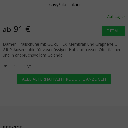
navy/lila - blau
Auf Lager
91 €
ab
DETAIL
Damen-Trailschuhe mit GORE-TEX-Membran und Graphene G-
GRIP-Außensohle für zuverlässigen Halt auf nassen Oberflächen
und in anspruchsvollem Gelände.
36
37
37,5
ALLE ALTERNATIVEN PRODUKTE ANZEIGEN
Fußzeile
SERVICE