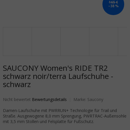
165 €
–38 %
SAUCONY Women's RIDE TR2
schwarz noir/terra Laufschuhe -
schwarz
Die durchschnittliche Produktbewertung ist 0,0 von 5 Sternen.
Nicht bewertet
Bewertungsdetails
Marke:
Saucony
Damen-Laufschuhe mit PWRRUN+ Technologie für Trail und
Straße. Ausgewogene 8,0 mm Sprengung, PWRTRAC-Außensohle
mit 3,5 mm Stollen und Felsplatte für Fußschutz.