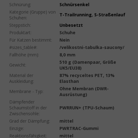
Schnürung
:
Schnürsenkel
Kategorie (Gruppe) von
T-Trailrunning
,
S-Straßenlauf
Schuhen
:
Steppstich
:
Unbesetzt
Produktart
:
Schuhe
Für Katzen bestimmt
:
Nein
#sizes_table#
:
/velikostni-tabulka-saucony/
Fallhöhe (mm)
:
8,0 mm
510 g (Damenpaar, Größe
Gewicht
:
UK5/EU38)
Material der
87% recyceltes PET, 13%
Auskleidung
:
Elasthan
Ohne Membran (DWR-
Membrane - Typ
:
Ausrüstung)
Dämpfender
Schaumstoff in der
PWRRUN+ (TPU-Schaum)
Zwischensohle
:
Grad der Dämpfung
:
mittel
Einzige
:
PWRTRAC-Gummi
Reaktionsfähigkeit
:
mittel