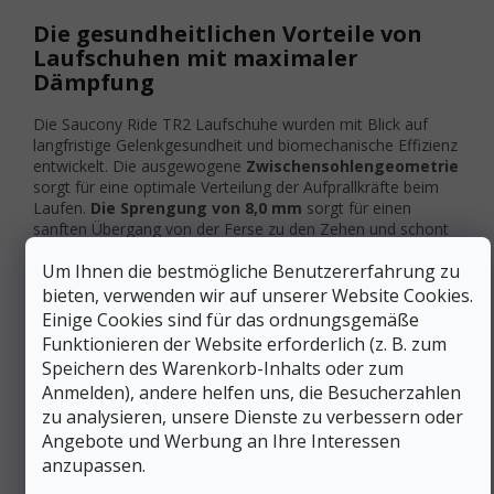
Die gesundheitlichen Vorteile von
Laufschuhen mit maximaler
Dämpfung
Die Saucony Ride TR2 Laufschuhe wurden mit Blick auf
langfristige Gelenkgesundheit und biomechanische Effizienz
entwickelt. Die ausgewogene
Zwischensohlengeometrie
sorgt für eine optimale Verteilung der Aufprallkräfte beim
Laufen.
Die Sprengung von 8,0 mm
sorgt für einen
sanften Übergang von der Ferse zu den Zehen und schont
die Achillessehne und die Wadenmuskulatur.
Um Ihnen die bestmögliche Benutzererfahrung zu
Ergonomische Schuhe für Neutralläufer
bieten, verwenden wir auf unserer Website Cookies.
Einige Cookies sind für das ordnungsgemäße
Mittlere Fußgewölbestütze für Neutralläufer ohne
Funktionieren der Website erforderlich (z. B. zum
Pronationstendenz
Speichern des Warenkorb-Inhalts oder zum
Geräumiger Vorfußbereich fördert natürliche
Anmelden), andere helfen uns, die Besucherzahlen
Zehenspreizung beim Absprung
zu analysieren, unsere Dienste zu verbessern oder
Moderate Fersenstabilisierung hilft, die richtige
Technik auch bei Ermüdung beizubehalten
Angebote und Werbung an Ihre Interessen
Ausgewogene Gewichtsverteilung für einen
anzupassen.
natürlichen Laufschritt