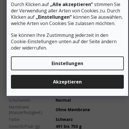
Optimierte Energieübertragung zwischen Schritt und
Durch Klicken auf
„Alle akzeptieren”
stimmen Sie
Rückstoß spart Energie bei längeren Läufen
der Verwendung aller Arten von Cookies zu. Durch
Klicken auf
„Einstellungen”
können Sie auswählen,
Wenn Sie in einen hochwertigen Laufschuh mit
durchdachter Ergonomie investieren, erhalten Sie nicht nur
welche Arten von Cookies Sie zulassen möchten.
sofortigen Komfort, sondern - was noch wichtiger ist -
langfristigen Schutz für Ihre Gelenke und Muskeln bei
Sie können Ihre Zustimmung jederzeit in den
regelmäßigen Läufen auf unterschiedlichem Terrain.
Cookie-Einstellungen unten auf der Seite ändern
oder widerrufen.
Zusätzliche Parameter
Trailrunning-Schuhe für
Kategorie
:
Einstellungen
Damen
EAN
:
195021140009
Geschlecht
:
Frauen
Akzeptieren
Schuhhöhe
:
Niedrig
Material
:
Synthetik
Schuhweite
:
Normal
Membrane
Ohne Membrane
(Wasserfestigkeit)
:
Farbe
:
Schwarz
Gewicht/Paar (g)
:
491 bis 750 g