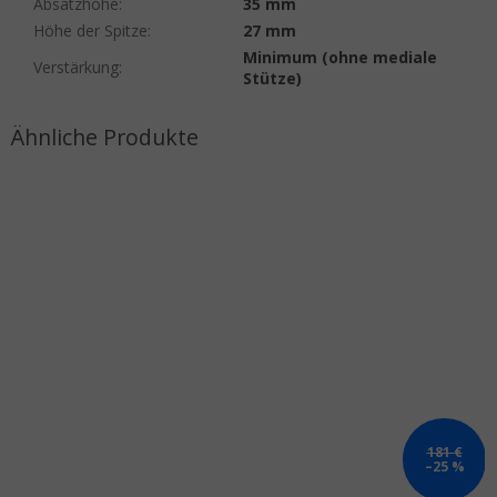
Absatzhöhe
:
35 mm
Höhe der Spitze
:
27 mm
Minimum (ohne mediale
Verstärkung
:
Stütze)
181 €
–25 %