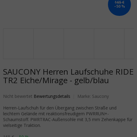
165 €
–50 %
SAUCONY Herren Laufschuhe RIDE
TR2 Eiche/Mirage - gelb/blau
Die durchschnittliche Produktbewertung ist 0,0 von 5 Sternen.
Nicht bewertet
Bewertungsdetails
Marke:
Saucony
Herren-Laufschuh für den Übergang zwischen Straße und
leichtem Gelände mit reaktionsfreudigem PWRRUN+-
Schaumstoff. PWRTRAC-Außensohle mit 3,5 mm Zehenkappe für
vielseitige Traktion.
165 €
–50 %