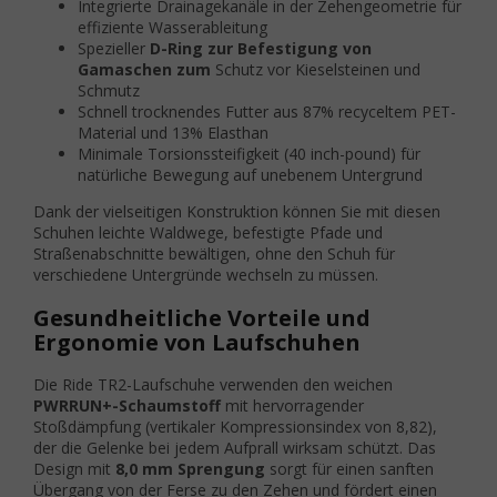
Integrierte Drainagekanäle in der Zehengeometrie für
effiziente Wasserableitung
Spezieller
D-Ring zur Befestigung von
Gamaschen zum
Schutz vor Kieselsteinen und
Schmutz
Schnell trocknendes Futter aus 87% recyceltem PET-
Material und 13% Elasthan
Minimale Torsionssteifigkeit (40 inch-pound) für
natürliche Bewegung auf unebenem Untergrund
Dank der vielseitigen Konstruktion können Sie mit diesen
Schuhen leichte Waldwege, befestigte Pfade und
Straßenabschnitte bewältigen, ohne den Schuh für
verschiedene Untergründe wechseln zu müssen.
Gesundheitliche Vorteile und
Ergonomie von Laufschuhen
Die Ride TR2-Laufschuhe verwenden den weichen
PWRRUN+-Schaumstoff
mit hervorragender
Stoßdämpfung (vertikaler Kompressionsindex von 8,82),
der die Gelenke bei jedem Aufprall wirksam schützt. Das
Design mit
8,0 mm Sprengung
sorgt für einen sanften
Übergang von der Ferse zu den Zehen und fördert einen