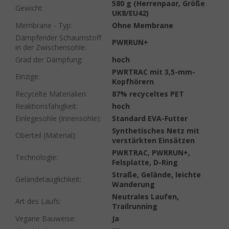
580 g (Herrenpaar, Größe
Gewicht
:
UK8/EU42)
Membrane - Typ
:
Ohne Membrane
Dämpfender Schaumstoff
PWRRUN+
in der Zwischensohle
:
Grad der Dämpfung
:
hoch
PWRTRAC mit 3,5-mm-
Einzige
:
Kopfhörern
Recycelte Materialien
:
87% recyceltes PET
Reaktionsfähigkeit
:
hoch
Einlegesohle (Innensohle)
:
Standard EVA-Futter
Synthetisches Netz mit
Oberteil (Material)
:
verstärkten Einsätzen
PWRTRAC, PWRRUN+,
Technologie
:
Felsplatte, D-Ring
Straße, Gelände, leichte
Geländetauglichkeit
:
Wanderung
Neutrales Laufen,
Art des Laufs
:
Trailrunning
Vegane Bauweise
:
Ja