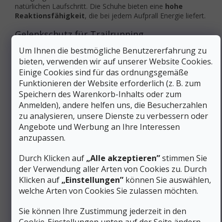
natürlichen Laufschritt. Die Schuhe bieten eine
hohe
Reaktionsfähigkeit
, die bei jedem Aufprall Energie liefert.
Gelenkschutz für Trailrunning
Um Ihnen die bestmögliche Benutzererfahrung zu
Weiche Dämpfung, besonders geeignet für leichte bis
bieten, verwenden wir auf unserer Website Cookies.
mittelschwere Läufer
Einige Cookies sind für das ordnungsgemäße
Standard-Fußgewölbeprofil für alle gängigen
Fußtypen
Funktionieren der Website erforderlich (z. B. zum
Das Dämpfungssystem leitet die Aufprallenergie
Speichern des Warenkorb-Inhalts oder zum
beim Bergablaufen effektiv ab
Anmelden), andere helfen uns, die Besucherzahlen
Geeignet für
neutrales Laufen
, ohne dass eine
zu analysieren, unsere Dienste zu verbessern oder
Überpronationskorrektur erforderlich ist
Angebote und Werbung an Ihre Interessen
Geringes Gewicht, um die Gesamtbelastung des
anzupassen.
Fußes bei langen Läufen zu reduzieren
Investieren Sie in Ihren Laufkomfort mit einem Schuh, der
Durch Klicken auf
„Alle akzeptieren”
stimmen Sie
Ihre Gelenke bei jedem Schritt auf der Straße und in
der Verwendung aller Arten von Cookies zu. Durch
leichtem Gelände dank fortschrittlicher Dämpfung und
Klicken auf
„Einstellungen”
können Sie auswählen,
einem ausgewogenen Design schont.
welche Arten von Cookies Sie zulassen möchten.
Zusätzliche Parameter
Sie können Ihre Zustimmung jederzeit in den
Trailrunning-Schuhe für