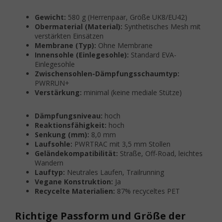
Gewicht:
580 g (Herrenpaar, Größe UK8/EU42)
Obermaterial (Material):
Synthetisches Mesh mit
verstärkten Einsätzen
Membrane (Typ):
Ohne Membrane
Innensohle (Einlegesohle):
Standard EVA-
Einlegesohle
Zwischensohlen-Dämpfungsschaumtyp:
PWRRUN+
Verstärkung:
minimal (keine mediale Stütze)
Dämpfungsniveau:
hoch
Reaktionsfähigkeit:
hoch
Senkung (mm):
8,0 mm
Laufsohle:
PWRTRAC mit 3,5 mm Stollen
Geländekompatibilität:
Straße, Off-Road, leichtes
Wandern
Lauftyp:
Neutrales Laufen, Trailrunning
Vegane Konstruktion:
Ja
Recycelte Materialien:
87% recyceltes PET
Richtige Passform und Größe der