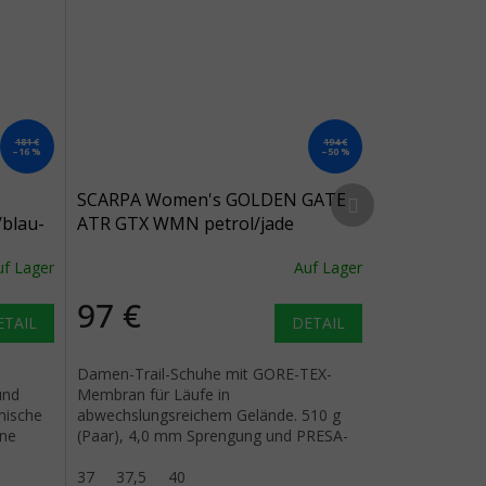
181 €
194 €
–16 %
–50 %
Nächstes Produkt
SCARPA Women's GOLDEN GATE
blau-
ATR GTX WMN petrol/jade
Laufschuhe - blau
uf Lager
Auf Lager
97 €
ETAIL
DETAIL
Damen-Trail-Schuhe mit GORE-TEX-
und
Membran für Läufe in
mische
abwechslungsreichem Gelände. 510 g
ine
(Paar), 4,0 mm Sprengung und PRESA-
Sohle mit 4 mm Stollen.
37
37,5
40