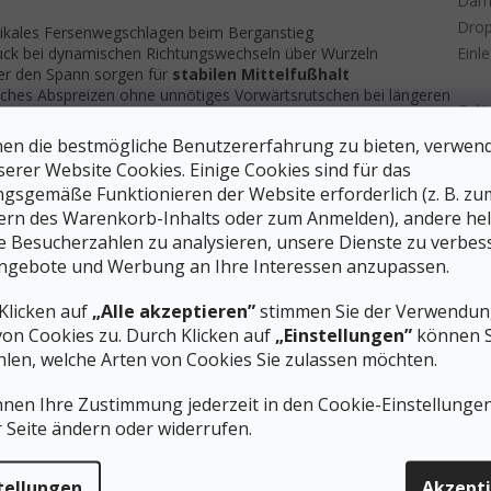
Däm
Dro
rtikales Fersenwegschlagen beim Berganstieg
uck bei dynamischen Richtungswechseln über Wurzeln
Einl
ber den Spann sorgen für
stabilen Mittelfußhalt
ches Abspreizen ohne unnötiges Vorwärtsrutschen bei längeren
Gelä
fsocken; mit dünnerer Socke bietet der Schuh etwas mehr
en die bestmögliche Benutzererfahrung zu bieten, verwen
serer Website Cookies. Einige Cookies sind für das
Gewi
gsgemäße Funktionieren der Website erforderlich (z. B. zu
nd Mittelfuß im technischen Gelände und gibt den Zehen
Abstieg zu schätzen weißt.
Gewi
ern des Warenkorb-Inhalts oder zum Anmelden), andere he
ie Besucherzahlen zu analysieren, unsere Dienste zu verbes
Lauf
nsohle technisches Gelände meistert
ngebote und Werbung an Ihre Interessen anzupassen.
Memb
 Megagrip-Außensohle
mit 4 mm tiefen Stollen in
Klicken auf
„Alle akzeptieren”
stimmen Sie der Verwendung
p-Mischung ist bekannt für hervorragenden Grip sowohl auf
von Cookies zu. Durch Klicken auf
„Einstellungen”
können S
schlammigen Trails, wo das Gummi weicher wird und sich dem
Ober
len, welche Arten von Cookies Sie zulassen möchten.
n, sodass Wasser nach dem Durchqueren eines Bachs schnell
ßt. Das Obermaterial kombiniert leichtes, stabiles Mesh mit
ärkten Gummikappe, die die Zehen beim Kontakt mit Steinen
nnen Ihre Zustimmung jederzeit in den Cookie-Einstellunge
Reak
ock Plate) eingebaut, die punktuellen Druck durch scharfe Steine
r Seite ändern oder widerrufen.
Tech
dene Trailuntergründe
tellungen
Akzept