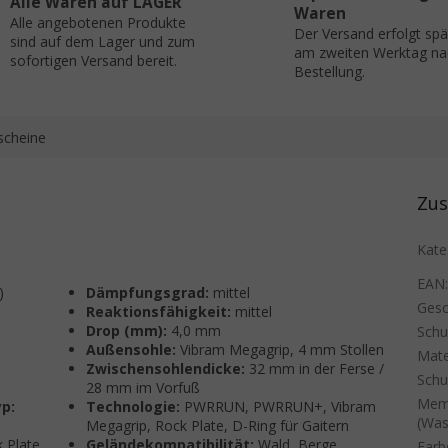
Alle Waren auf LAGER
Waren
Alle angebotenen Produkte
Der Versand erfolgt sp
sind auf dem Lager und zum
am zweiten Werktag na
sofortigen Versand bereit.
Bestellung.
scheine
Zus
Kate
EAN
)
Dämpfungsgrad:
mittel
Gesc
Reaktionsfähigkeit:
mittel
Drop (mm):
4,0 mm
Sch
Außensohle:
Vibram Megagrip, 4 mm Stollen
Mate
Zwischensohlendicke:
32 mm in der Ferse /
Schu
28 mm im Vorfuß
Mem
p:
Technologie:
PWRRUN, PWRRUN+, Vibram
(Was
Megagrip, Rock Plate, D-Ring für Gaitern
 Plate
Geländekompatibilität:
Wald, Berge,
Farb