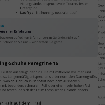
Naturgelände, anspruchsvolle Touren, fester
Gewi
Untergrund
Schn
Lauftyp:
Trailrunning, neutraler Lauf
Kate
von 
TEN
Step
eigener Erfahrung
Prod
asieren auf echten Erfahrungen im Gelände, nicht auf
Für 
 Schreiben Sie uns – wir beraten Sie gerne.
Geei
Stei
Kate
Sch
ing-Schuhe Peregrine 16
Mem
(Was
n Leisten ausgelegt, der für Füße mit mittlerem Volumen und
Scha
net ist. Längenmäßig entsprechen sie der normalen Damengröße,
Schu
zu wählen. Der Schuh ist sofort nach dem Auspacken
rauen mit besonders schmalem Fuß oder einem sehr hohen Rist
#siz
nd testen, da sich der Fit im technischen Gelände anders
Auße
r Halt auf dem Trail