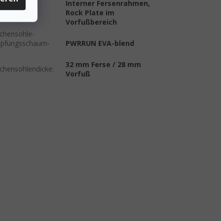
Interner Fersenrahmen,
tärkung
:
Rock Plate im
Vorfußbereich
chensohle-
pfungsschaum-
PWRRUN EVA-blend
32 mm Ferse / 28 mm
chensohlendicke
:
Vorfuß