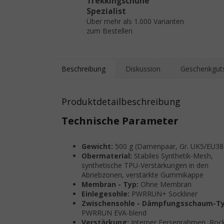
Trekkingschuhe
Spezialist
Über mehr als 1.000 Varianten
zum Bestellen
Beschreibung
Diskussion
Geschenkgut
Produktdetailbeschreibung
Technische Parameter
Gewicht:
500 g (Damenpaar, Gr. UK5/EU38
Obermaterial:
Stabiles Synthetik-Mesh,
synthetische TPU-Verstärkungen in den
Abriebzonen, verstärkte Gummikappe
Membran - Typ:
Ohne Membran
Einlegesohle:
PWRRUN+ Sockliner
Zwischensohle - Dämpfungsschaum-Ty
PWRRUN EVA-blend
Verstärkung:
Interner Fersenrahmen, Rock