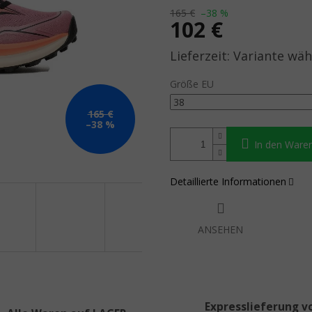
165 €
–38 %
102 €
Verkaufspreis:
Variante wäh
Größe EU
165 €
–38 %
In den Ware
Detaillierte Informationen
ANSEHEN
Expresslieferung v