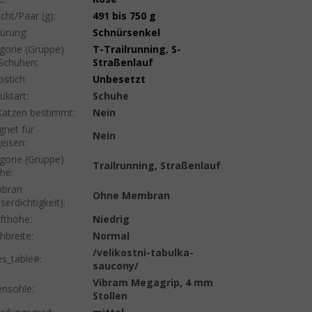
cht/Paar (g)
:
491 bis 750 g
ürung
:
Schnürsenkel
gorie (Gruppe)
T-Trailrunning
,
S-
Schuhen
:
Straßenlauf
pstich
:
Unbesetzt
uktart
:
Schuhe
Katzen bestimmt
:
Nein
gnet für
Nein
geisen
:
gorie (Gruppe)
Trailrunning, Straßenlauf
uhe
:
bran
Ohne Membran
serdichtigkeit)
:
fthöhe
:
Niedrig
hbreite
:
Normal
/velikostni-tabulka-
es_table#
:
saucony/
Vibram Megagrip, 4 mm
nsohle
:
Stollen