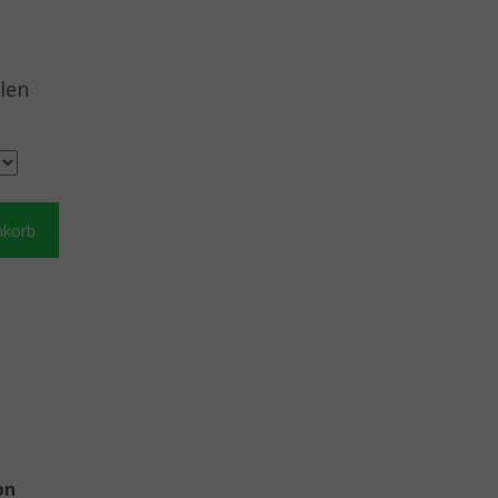
len
nkorb
on