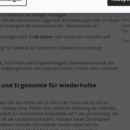
Vers
elle Tiefe für gemischtes Gelände und matschige Frühlingstrails
em Steindruck auf felsigen Passagen
Zwis
 schnell und trocknet zügig nach Bachquerungen oder im Regen
Däm
en verlängern die Lebensdauer des Obermaterials auf
Typ
:
efestigen einer
Trail-Gaiter
zum Schutz vor Schlamm und
Zwis
sorgt für Stabilität auf unebenem Gelände ohne unnötige
, Rock Plate und strapazierfähigem Obermaterial macht den
ls, Waldsingletracks und anspruchsvollere Touren ohne schweren
 und Ergonomie für wiederholte
aum hat eine Höhe von 32 mm in der Ferse und 28 mm im
niedrige Drop fördert eine natürliche Belastung der Fußmitte,
äuft für verschiedene Aufprallstile auf Trails geschmeidig. Die
als die Grundzwischensohle, reduziert lokale Druckspitzen
ebenem Gelände. Der neutrale Leisten eignet sich für