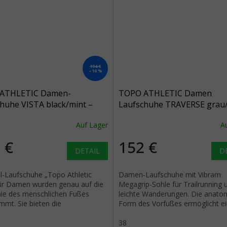
194 €
–16 %
ATHLETIC Damen-
TOPO ATHLETIC Damen
huhe VISTA black/mint –
Laufschuhe TRAVERSE grau/
rz
grau
Auf Lager
A
 €
152 €
DETAIL
D
il-Laufschuhe „Topo Athletic
Damen-Laufschuhe mit Vibram
für Damen wurden genau auf die
Megagrip-Sohle für Trailrunning 
ie des menschlichen Fußes
leichte Wanderungen. Die anato
mmt. Sie bieten die
Form des Vorfußes ermöglicht e
eristische, geräumige Passform
natürliche Zehenbewegung.
38