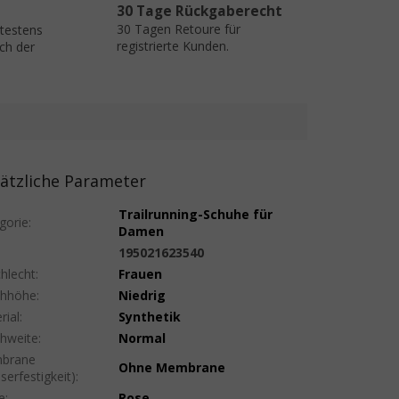
30 Tage Rückgaberecht
30 Tagen Retoure für
ätestens
registrierte Kunden.
ch der
ätzliche Parameter
Trailrunning-Schuhe für
gorie
:
Damen
:
195021623540
hlecht
:
Frauen
uhhöhe
:
Niedrig
rial
:
Synthetik
hweite
:
Normal
brane
Ohne Membrane
serfestigkeit)
:
e
:
Rose