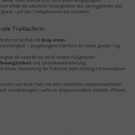
at weder einen Medial Post noch einen ausgeprägten
öchel erhält die natürliche Beweglichkeit des Sprunggelenks und
rund – auf das Trailläuferinnen bei schnellen
ale Trailläuferin
 28 mm im Vorfuß mit
Drop 4 mm
tionsfähigkeit – ausgewogene Plattform für einen ganzen Tag
gnet für neutrale bis leicht flexible Fußgewölbe
lbeweglichkeit
und Geländewahrnehmung
t lokale Überlastung der Fußsohle beim Abstieg mit kumulativer
ensohle und Rock Plate mit dem natürlichen Ansprechverhalten
ach stundenlangem Laufen in anspruchsvollem Gelände effizient