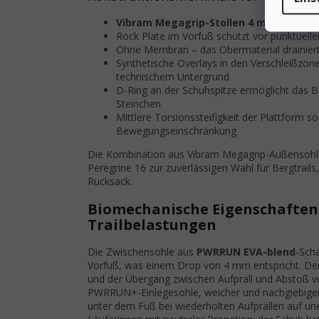
Vibram Megagrip-Stollen 4 mm
– univers
Rock Plate im Vorfuß schützt vor punktuell
Ohne Membran – das Obermaterial drainiert
Synthetische Overlays in den Verschleißzon
technischem Untergrund
D-Ring an der Schuhspitze ermöglicht das B
Steinchen
Mittlere Torsionssteifigkeit der Plattform 
Bewegungseinschränkung
Die Kombination aus Vibram Megagrip-Außensohle
Peregrine 16 zur zuverlässigen Wahl für Bergtrai
Rucksack.
Biomechanische Eigenschaften
Trailbelastungen
Die Zwischensohle aus
PWRRUN EVA-blend
-Sch
Vorfuß, was einem Drop von 4 mm entspricht. Der 
und der Übergang zwischen Aufprall und Abstoß verl
PWRRUN+-Einlegesohle, weicher und nachgiebiger 
unter dem Fuß bei wiederholten Aufprällen auf un