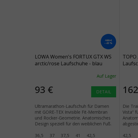
185 €
–49 %
LOWA Women's FORTUX GTX WS
TOPO 
arctic/rose Laufschuhe - blau
Laufsc
schwa
Auf Lager
93 €
162
DETAIL
Ultramarathon-Laufschuh für Damen
Die Tra
mit GORE-TEX Invisible Fit-Membran
Vista“ 
und Rocker-Geometrie. Anatomisches
Anatom
Design speziell für den weiblichen Fuß.
abgesti
charakt
36,5
37
37,5
41
42,5
im...
42,5