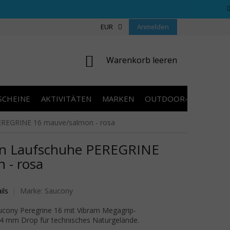
REGELN WETTBEWERBE
ÜBER UNS
EUR
Anmelden
COOKIES
KONTAKT
WARENKORB
Warenkorb leeren
SCHEINE
AKTIVITÄTEN
MARKEN
OUTDOOR-AUSVERKA
REGRINE 16 mauve/salmon - rosa
 Laufschuhe PEREGRINE
 - rosa
wertung ist 0,0 von 5 Sternen.
ils
Marke:
Saucony
cony Peregrine 16 mit Vibram Megagrip-
4 mm Drop für technisches Naturgelände.