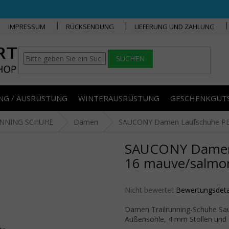
IMPRESSUM
RÜCKSENDUNG
LIEFERUNG UND ZAHLUNG
SUCHEN
NG / AUSRÜSTUNG
WINTERAUSRÜSTUNG
GESCHENKGUT
UNNING SCHUHE
Damen
SAUCONY Damen Laufschuhe PE
SAUCONY Damen
16 mauve/salmon
Die durchschnittliche Produktbe
Nicht bewertet
Bewertungsdeta
Damen Trailrunning-Schuhe Sau
Außensohle, 4 mm Stollen und 