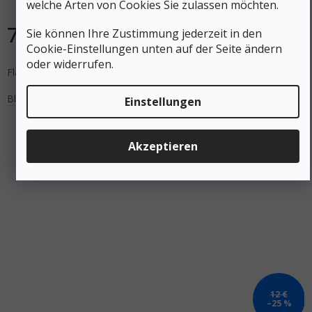
welche Arten von Cookies Sie zulassen möchten.
Auf Lager
7 €
Sie können Ihre Zustimmung jederzeit in den
DETAIL
Cookie-Einstellungen unten auf der Seite ändern
oder widerrufen.
Flacher Karabiner mit Drahtverriegelung.NICHT ZUM KLETTERN!
Blau
Grün
Schwarz
Grau
Rot
Einstellungen
Akzeptieren
12 €
–25 %