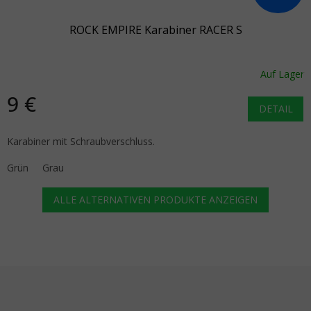
ROCK EMPIRE Karabiner RACER S
Auf Lager
9 €
DETAIL
Karabiner mit Schraubverschluss.
Grün
Grau
ALLE ALTERNATIVEN PRODUKTE ANZEIGEN
Fußzeile