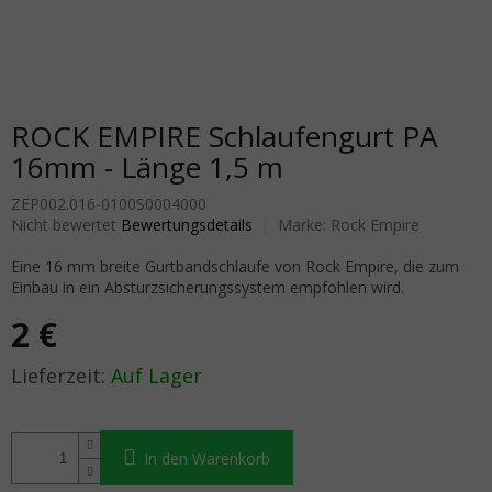
ROCK EMPIRE Schlaufengurt PA
16mm - Länge 1,5 m
ZEP002.016-0100S0004000
Die durchschnittliche Produktbewertung ist 0,0 von 5 Sternen.
Nicht bewertet
Bewertungsdetails
Marke:
Rock Empire
Eine 16 mm breite Gurtbandschlaufe von Rock Empire, die zum
Einbau in ein Absturzsicherungssystem empfohlen wird.
2 €
Verkaufspreis:
Auf Lager
In den Warenkorb