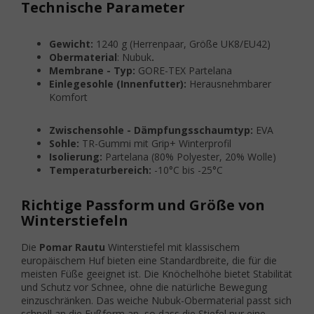
Technische Parameter
Gewicht:
1240 g (Herrenpaar, Größe UK8/EU42)
Obermaterial
: Nubuk
.
Membrane - Typ:
GORE-TEX Partelana
Einlegesohle (Innenfutter):
Herausnehmbarer
Komfort
Zwischensohle - Dämpfungsschaumtyp:
EVA
Sohle:
TR-Gummi mit Grip+ Winterprofil
Isolierung:
Partelana (80% Polyester, 20% Wolle)
Temperaturbereich:
-10°C bis -25°C
Richtige Passform und Größe von
Winterstiefeln
Die
Pomar Rautu
Winterstiefel mit klassischem
europäischem Huf bieten eine Standardbreite, die für die
meisten Füße geeignet ist. Die Knöchelhöhe bietet Stabilität
und Schutz vor Schnee, ohne die natürliche Bewegung
einzuschränken. Das weiche Nubuk-Obermaterial passt sich
schnell an die Fußform an, so dass die Stiefel nur eine