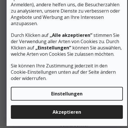
Anmelden), andere helfen uns, die Besucherzahlen
Gut durchdachte Pomar-Winterstiefel mit durchdachter
zu analysieren, unsere Dienste zu verbessern oder
Ergonomie und angemessener Fußunterstützung sorgen
Angebote und Werbung an Ihre Interessen
für komfortable Bewegung, auch wenn sie den ganzen Tag
anzupassen.
in der kalten Stadt oder auf leichten Winterwanderungen
getragen werden.
Durch Klicken auf
„Alle akzeptieren”
stimmen Sie
Zusätzliche Parameter
der Verwendung aller Arten von Cookies zu. Durch
Klicken auf
„Einstellungen”
können Sie auswählen,
Kategorie
:
Winterstiefel für Herren
welche Arten von Cookies Sie zulassen möchten.
EAN
:
Variante wählen
Sie können Ihre Zustimmung jederzeit in den
Geschlecht
:
Männer
Cookie-Einstellungen unten auf der Seite ändern
Schuhhöhe
:
Mittel (Mid)
oder widerrufen.
Material
:
Leder
Schuhweite
:
Normal
Einstellungen
Membrane
GORE-TEX
,
Membrane
(Wasserfestigkeit)
:
(Wasserfestigkeit)
Farbe
:
Braun
Akzeptieren
Gewicht/Paar (g)
:
991 bis 1250 g
Seitlicher Reißverschluss
,
Schnürung
:
Schnürsenkel