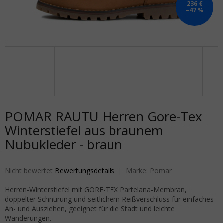
236 €
–47 %
POMAR RAUTU Herren Gore-Tex
Winterstiefel aus braunem
Nubukleder - braun
Die durchschnittliche Produktbewertung ist 0,0 von 5 Sternen.
Nicht bewertet
Bewertungsdetails
Marke:
Pomar
Herren-Winterstiefel mit GORE-TEX Partelana-Membran,
doppelter Schnürung und seitlichem Reißverschluss für einfaches
An- und Ausziehen, geeignet für die Stadt und leichte
Wanderungen.