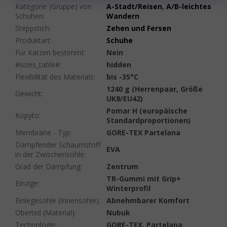
Kategorie (Gruppe) von
A-Stadt/Reisen
,
A/B-leichtes
Schuhen
:
Wandern
Steppstich
:
Zehen und Fersen
Produktart
:
Schuhe
Für Katzen bestimmt
:
Nein
#sizes_table#
:
hidden
Flexibilität des Materials
:
bis -35°C
1240 g (Herrenpaar, Größe
Gewicht
:
UK8/EU42)
Pomar H (europäische
Kopyto
:
Standardproportionen)
Membrane - Typ
:
GORE-TEX Partelana
Dämpfender Schaumstoff
EVA
in der Zwischensohle
:
Grad der Dämpfung
:
Zentrum
TR-Gummi mit Grip+
Einzige
:
Winterprofil
Einlegesohle (Innensohle)
:
Abnehmbarer Komfort
Oberteil (Material)
:
Nubuk
Technologie
:
GORE-TEX, Partelana