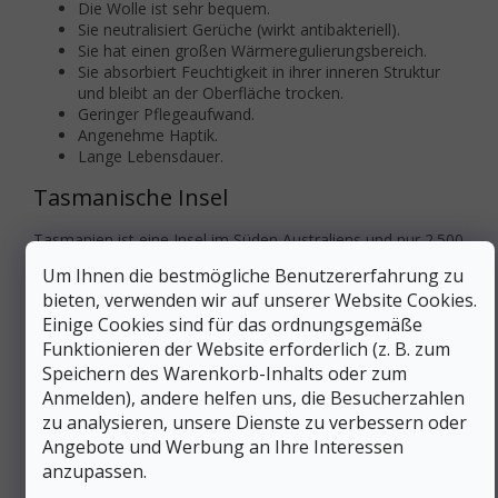
Die Wolle ist sehr bequem.
Sie neutralisiert Gerüche (wirkt antibakteriell).
Sie hat einen großen Wärmeregulierungsbereich.
Sie absorbiert Feuchtigkeit in ihrer inneren Struktur
und bleibt an der Oberfläche trocken.
Geringer Pflegeaufwand.
Angenehme Haptik.
Lange Lebensdauer.
Tasmanische Insel
Tasmanien ist eine Insel im Süden Australiens und nur 2.500
km von der Antarktis entfernt. Das Klima ist kühl mit
Um Ihnen die bestmögliche Benutzererfahrung zu
reichlich Niederschlag und nahrhaftem Weideland für
bieten, verwenden wir auf unserer Website Cookies.
Schafe. Die Insel ist streng gegen Schafskrankheiten
Einige Cookies sind für das ordnungsgemäße
geschützt. Das macht Tasmanien zum geeignetsten Ort der
Welt für die Zucht von Merinoschafen, und seit über 150
Funktionieren der Website erforderlich (z. B. zum
Jahren wird hier die beste
Qualitätswolle der
Welt
Speichern des Warenkorb-Inhalts oder zum
produziert
.
Anmelden), andere helfen uns, die Besucherzahlen
zu analysieren, unsere Dienste zu verbessern oder
Kompromisslose Zwei-Jahres-Garantie
Angebote und Werbung an Ihre Interessen
anzupassen.
ORTOVOX-Produkte werden nach höchsten
Qualitätsstandards hergestellt, so dass die Abwicklung von