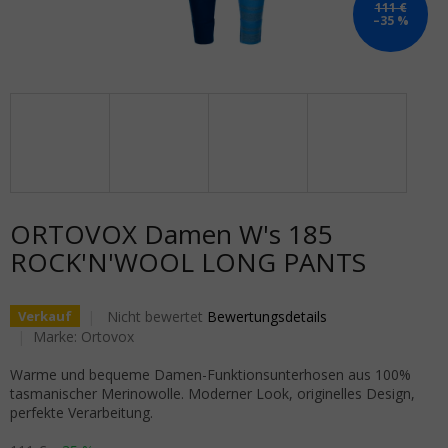
111 €
–35 %
ORTOVOX Damen W's 185
ROCK'N'WOOL LONG PANTS
Die durchschnittliche Produktbewertung ist 0,0 von 5
Nicht bewertet
Bewertungsdetails
Verkauf
Marke:
Ortovox
Warme und bequeme Damen-Funktionsunterhosen aus 100%
tasmanischer Merinowolle. Moderner Look, originelles Design,
perfekte Verarbeitung.