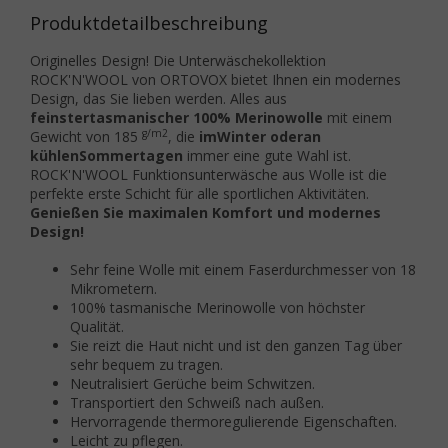
Produktdetailbeschreibung
Originelles Design! Die Unterwäschekollektion
ROCK'N'WOOL von ORTOVOX bietet Ihnen ein modernes
Design, das Sie lieben werden. Alles aus
feinster
tasmanischer 100% Merinowolle
mit einem
g/m2
Gewicht von 185
, die
im
Winter
oder
an
kühlen
Sommertagen
immer eine gute Wahl ist.
ROCK'N'WOOL Funktionsunterwäsche aus Wolle ist die
perfekte erste Schicht für alle sportlichen Aktivitäten.
Genießen Sie maximalen Komfort und modernes
Design!
Sehr feine Wolle mit einem Faserdurchmesser von 18
Mikrometern.
100% tasmanische Merinowolle von höchster
Qualität.
Sie reizt die Haut nicht und ist den ganzen Tag über
sehr bequem zu tragen.
Neutralisiert Gerüche beim Schwitzen.
Transportiert den Schweiß nach außen.
Hervorragende thermoregulierende Eigenschaften.
Leicht zu pflegen.