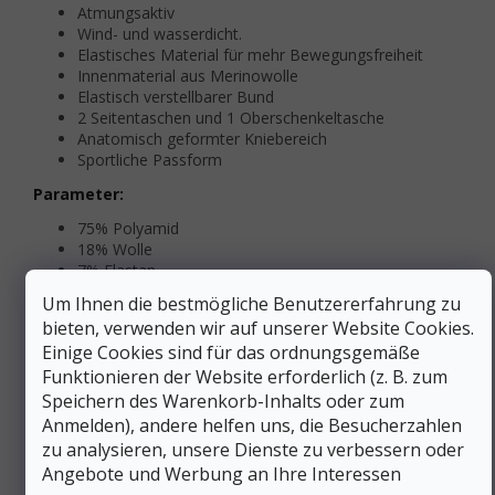
Atmungsaktiv
Wind- und wasserdicht.
Elastisches Material für mehr Bewegungsfreiheit
Innenmaterial aus Merinowolle
Elastisch verstellbarer Bund
2 Seitentaschen und 1 Oberschenkeltasche
Anatomisch geformter Kniebereich
Sportliche Passform
Parameter:
75% Polyamid
18% Wolle
7% Elastan
Um Ihnen die bestmögliche Benutzererfahrung zu
Zusätzliche Parameter
bieten, verwenden wir auf unserer Website Cookies.
Einige Cookies sind für das ordnungsgemäße
Kategorie
:
Sporthosen für Damen
Funktionieren der Website erforderlich (z. B. zum
EAN
:
Variante wählen
Speichern des Warenkorb-Inhalts oder zum
Aktivität
:
Wandern
Anmelden), andere helfen uns, die Besucherzahlen
Geschlecht
:
Frauen
zu analysieren, unsere Dienste zu verbessern oder
Elastan
,
Polyamid
,
Wolle
Material
:
Angebote und Werbung an Ihre Interessen
(Merino)