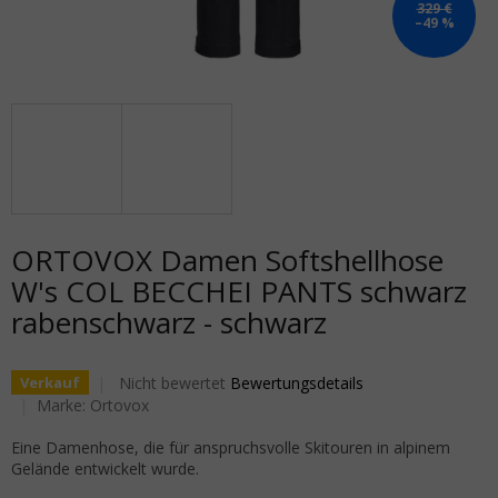
329 €
–49 %
ORTOVOX Damen Softshellhose
W's COL BECCHEI PANTS schwarz
rabenschwarz - schwarz
Die durchschnittliche Produktbewertung ist 0,0 von 5
Nicht bewertet
Bewertungsdetails
Verkauf
Marke:
Ortovox
Eine Damenhose, die für anspruchsvolle Skitouren in alpinem
Gelände entwickelt wurde.