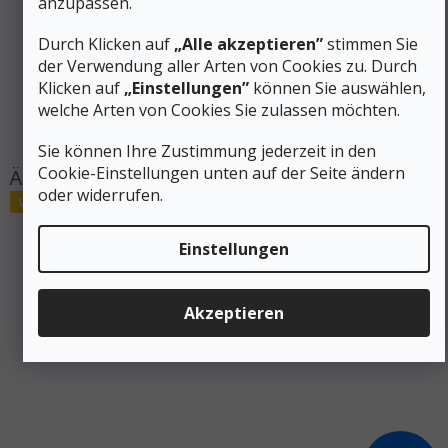
anzupassen.
Membrane
Membrane
(Wasserfestigkeit)
:
(Wasserfestigkeit)
Durch Klicken auf
„Alle akzeptieren”
stimmen Sie
Farbe
:
Schwarz
der Verwendung aller Arten von Cookies zu. Durch
Größe
:
S, M, L
Klicken auf
„Einstellungen”
können Sie auswählen,
Produktart
:
Hosen, Shorts, Röcke
welche Arten von Cookies Sie zulassen möchten.
#sizes_table#
:
hidden
Sie können Ihre Zustimmung jederzeit in den
Cookie-Einstellungen unten auf der Seite ändern
oder widerrufen.
Verkauf
Einstellungen
Akzeptieren