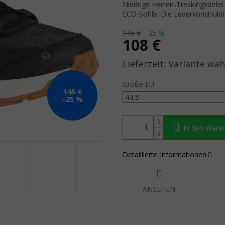
Niedrige Herren-Trekkingstiefe
ECO-Sohle. Die Lederkonstruktio
145 €
–25 %
108 €
Verkaufspreis:
Variante wäh
Größe EU
145 €
–25 %
In den Ware
Detaillierte Informationen
ANSEHEN