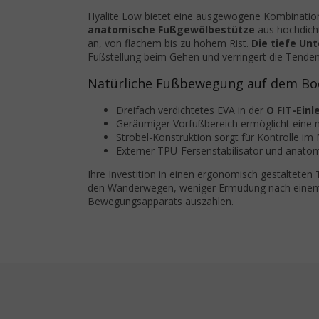
Hyalite Low bietet eine ausgewogene Kombinatio
anatomische Fußgewölbestütze
aus hochdicht
an, von flachem bis zu hohem Rist.
Die tiefe Un
Fußstellung beim Gehen und verringert die Tend
Natürliche Fußbewegung auf dem B
Dreifach verdichtetes EVA in der
O FIT-Ein
Geräumiger Vorfußbereich ermöglicht eine n
Strobel-Konstruktion sorgt für Kontrolle im Mi
Externer TPU-Fersenstabilisator und anatom
Ihre Investition in einen ergonomisch gestaltete
den Wanderwegen, weniger Ermüdung nach einem W
Bewegungsapparats auszahlen.
Fußzeile