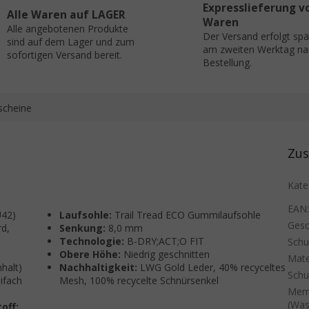
Expresslieferung v
Alle Waren auf LAGER
Waren
Alle angebotenen Produkte
Der Versand erfolgt sp
sind auf dem Lager und zum
am zweiten Werktag na
sofortigen Versand bereit.
Bestellung.
scheine
Zus
Kate
EAN
U42)
Laufsohle:
Trail Tread ECO Gummilaufsohle
Gesc
d,
Senkung:
8,0 mm
Technologie:
B-DRY;ACT;O FIT
Sch
Obere Höhe:
Niedrig geschnitten
Mate
halt)
Nachhaltigkeit:
LWG Gold Leder, 40% recyceltes
Schu
ifach
Mesh, 100% recycelte Schnürsenkel
Mem
(Was
off: