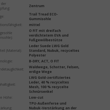
 der
Zentrum
pfung
:
Trail Tread ECO-
ige
:
Gummisohle
tionsfähigkeit
:
mittel
O FIT mit dreifach
egesohle
verdichtetem EVA und
ensohle)
:
Fußgewölbestütze
Leder Suede LWG Gold
eil (Material)
:
Standard, Nubuk, recyceltes
Polyester
nologie
:
B-DRY, ACT, O FIT
Waldwege, Schotter, Felsen,
ndetauglichkeit
:
erdige Wege
LWG Gold-zertifiziertes
Leder, 40 % recyceltes
haltigkeit
:
Mesh, 100 % recycelte
Schnürsenkel
re Höhe
:
Low-cut
TPU-Außenferse und
tärkung
:
Nubuk-Verstärkung an der