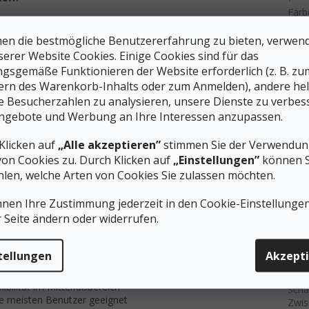
Farb
Gewi
en die bestmögliche Benutzererfahrung zu bieten, verwen
Schn
serer Website Cookies. Einige Cookies sind für das
CHÄFT
Kate
gsgemäße Funktionieren der Website erforderlich (z. B. zu
ßvermessung im PROTREK-Geschäft
von 
ern des Warenkorb-Inhalts oder zum Anmelden), andere he
elfen Ihnen bei der Auswahl der richtigen Schuhe
Step
ie Besucherzahlen zu analysieren, unsere Dienste zu verbes
Prod
ngebote und Werbung an Ihre Interessen anzupassen.
Für 
bes
Klicken auf
„Alle akzeptieren”
stimmen Sie der Verwendung
t-Trekkingschuhe für Männer
#siz
von Cookies zu. Durch Klicken auf
„Einstellungen”
können S
Fall
len, welche Arten von Cookies Sie zulassen möchten.
 an eine bequeme Passform, ohne dass man sie erst einlaufen
Gewi
hle
mit dreifach verdichtetem EVA-Material bietet optimale
nnen Ihre Zustimmung jederzeit in den Cookie-Einstellunge
g beim Gehen. Eine tiefere Fersenkappe sorgt für Stabilität und
Kons
r Seite ändern oder widerrufen.
nderschuhen
Memb
tellungen
Akzept
che Zehenspreizung beim Auftreten
Däm
xibilität im Mittelfußbereich
Scha
ie meisten Benutzer geeignet
Zwis