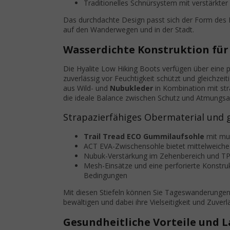
Traditionelles Schnürsystem mit verstärkter 
Das durchdachte Design passt sich der Form des
auf den Wanderwegen und in der Stadt.
Wasserdichte Konstruktion fü
Die Hyalite Low Hiking Boots verfügen über eine 
zuverlässig vor Feuchtigkeit schützt und gleichze
aus Wild- und
Nubukleder
in Kombination mit str
die ideale Balance zwischen Schutz und Atmungsakt
Strapazierfähiges Obermaterial und g
Trail Tread ECO Gummilaufsohle
mit mul
ACT EVA-Zwischensohle bietet mittelweich
Nubuk-Verstärkung im Zehenbereich und TPU
Mesh-Einsätze und eine perforierte Konstru
Bedingungen
Mit diesen Stiefeln können Sie Tageswanderunge
bewältigen und dabei ihre Vielseitigkeit und Zuve
Gesundheitliche Vorteile und 