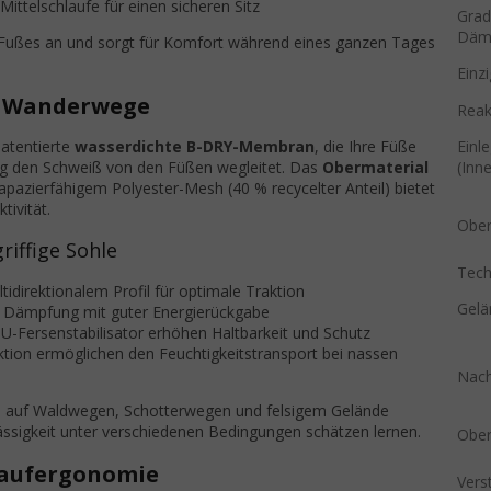
Mittelschlaufe für einen sicheren Sitz
Grad
Däm
 Fußes an und sorgt für Komfort während eines ganzen Tages
Einz
r Wanderwege
Reak
Einl
patentierte
wasserdichte B-DRY-Membran
, die Ihre Füße
(Inn
itig den Schweiß von den Füßen wegleitet. Das
Obermaterial
apazierfähigem Polyester-Mesh (40 % recycelter Anteil) bietet
ivität.
Obert
riffige Sohle
Tech
tidirektionalem Profil für optimale Traktion
Gelä
e Dämpfung mit guter Energierückgabe
-Fersenstabilisator erhöhen Haltbarkeit und Schutz
ktion ermöglichen den Feuchtigkeitstransport bei nassen
Nach
n auf Waldwegen, Schotterwegen und felsigem Gelände
rlässigkeit unter verschiedenen Bedingungen schätzen lernen.
Obe
Laufergonomie
Vers