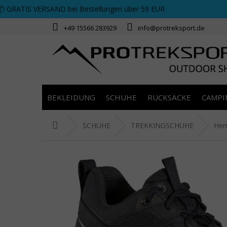
Zum Inhalt springen
📦 GRATIS VERSAND bei Bestellungen über 59 EUR
+49 15566 283929
info@protreksport.de
BEKLEIDUNG
SCHUHE
RUCKSÄCKE
CAMPI
Startseite
SCHUHE
TREKKINGSCHUHE
Her