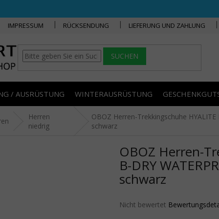
IMPRESSUM
RÜCKSENDUNG
LIEFERUNG UND ZAHLUNG
SUCHEN
NG / AUSRÜSTUNG
WINTERAUSRÜSTUNG
GESCHENKGUT
Herren
OBOZ Herren-Trekkingschuhe HYALIT
ren
niedrig
schwarz
OBOZ Herren-Tr
B-DRY WATERPRO
schwarz
Die durchschnittliche Produktbe
Nicht bewertet
Bewertungsdeta