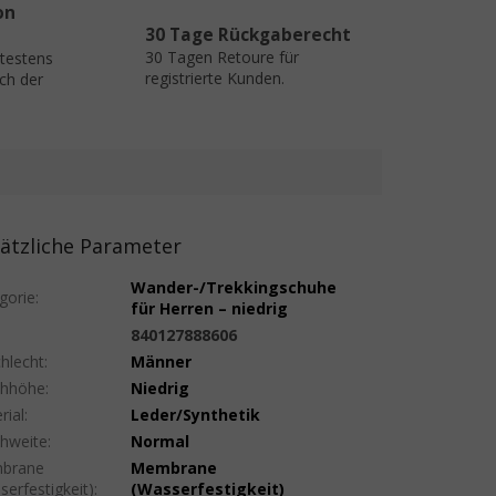
on
30 Tage Rückgaberecht
30 Tagen Retoure für
ätestens
registrierte Kunden.
ch der
ätzliche Parameter
Wander-/Trekkingschuhe
gorie
:
für Herren – niedrig
:
840127888606
hlecht
:
Männer
uhhöhe
:
Niedrig
rial
:
Leder/Synthetik
hweite
:
Normal
brane
Membrane
serfestigkeit)
:
(Wasserfestigkeit)