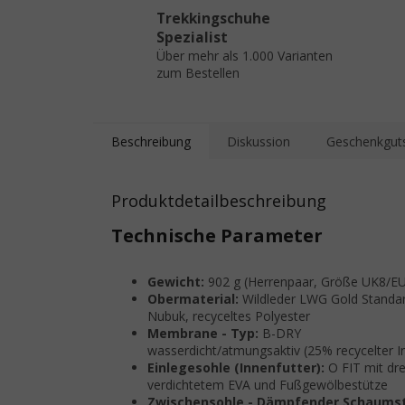
Trekkingschuhe
Spezialist
Über mehr als 1.000 Varianten
zum Bestellen
Beschreibung
Diskussion
Geschenkgut
Produktdetailbeschreibung
Technische Parameter
Gewicht:
902 g (Herrenpaar, Größe UK8/E
Obermaterial:
Wildleder LWG Gold Standar
Nubuk, recyceltes Polyester
Membrane - Typ:
B-DRY
wasserdicht/atmungsaktiv (25% recycelter In
Einlegesohle (Innenfutter):
O FIT mit dre
verdichtetem EVA und Fußgewölbestütze
Zwischensohle - Dämpfender Schaumst