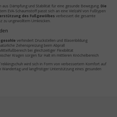
n aus Dämpfung und Stabilität für eine gesunde Bewegung.
Die
em EVA-Schaumstoff passt sich an eine Vielzahl von Fußtypen
terstützung des Fußgewölbes
verbessert die gesamte
enz zu ungewolltem Umknicken.
oden
legesohle
verhindert Druckstellen und Blasenbildung
atürliche Zehenspreizung beim Abprall
ttelfußbereich bei gleichzeitiger Flexibilität
ischer Kragen sorgen für Halt im mittleren Knöchelbereich
n Trekkingschuh wird sich in Form von verbessertem Komfort auf
andertag und langfristiger Unterstützung eines gesunden