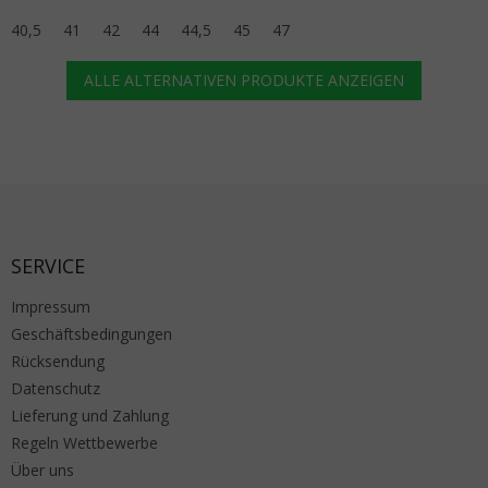
40,5
41
42
44
44,5
45
47
ALLE ALTERNATIVEN PRODUKTE ANZEIGEN
Fußzeile
SERVICE
Impressum
Geschäftsbedingungen
Rücksendung
Datenschutz
Lieferung und Zahlung
Regeln Wettbewerbe
Über uns