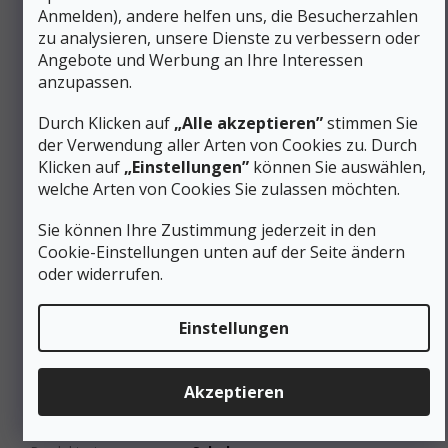
Diese Sandalen sind die perfekte Wahl zum Entspannen
Anmelden), andere helfen uns, die Besucherzahlen
nach einer anspruchsvollen Wanderung oder als bequeme
zu analysieren, unsere Dienste zu verbessern oder
Alternative für den Alltag in den Sommermonaten.
Angebote und Werbung an Ihre Interessen
anzupassen.
Zusätzliche Parameter
Durch Klicken auf
„Alle akzeptieren”
stimmen Sie
Kategorie
:
Wandersandalen für Herren
der Verwendung aller Arten von Cookies zu. Durch
EAN
:
840127871608
Klicken auf
„Einstellungen”
können Sie auswählen,
Geschlecht
:
Männer
welche Arten von Cookies Sie zulassen möchten.
Schuhhöhe
:
Niedrig
Material
:
Leder/Synthetik
Sie können Ihre Zustimmung jederzeit in den
Schuhweite
:
Normal
Cookie-Einstellungen unten auf der Seite ändern
Membrane
oder widerrufen.
Ohne Membrane
(Wasserfestigkeit)
:
Farbe
:
Schwarz
Einstellungen
Gewicht/Paar (g)
:
491 bis 750 g
Schnürung
:
Klettverschluss
Kategorie (Gruppe) von
Akzeptieren
A-Stadt/Reisen
Schuhen
:
Steppstich
:
an der Spitze