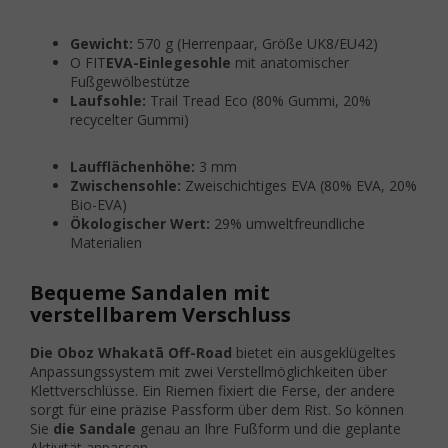
Gewicht:
570 g (Herrenpaar, Größe UK8/EU42)
O FIT
EVA-Einlegesohle
mit anatomischer
Fußgewölbestütze
Laufsohle:
Trail Tread Eco (80% Gummi, 20%
recycelter Gummi)
Laufflächenhöhe:
3 mm
Zwischensohle:
Zweischichtiges EVA (80% EVA, 20%
Bio-EVA)
Ökologischer Wert:
29% umweltfreundliche
Materialien
Bequeme Sandalen mit
verstellbarem Verschluss
Die Oboz Whakatā Off-Road
bietet ein ausgeklügeltes
Anpassungssystem mit zwei Verstellmöglichkeiten über
Klettverschlüsse. Ein Riemen fixiert die Ferse, der andere
sorgt für eine präzise Passform über dem Rist. So können
Sie
die Sandale
genau an Ihre Fußform und die geplante
Aktivität anpassen.