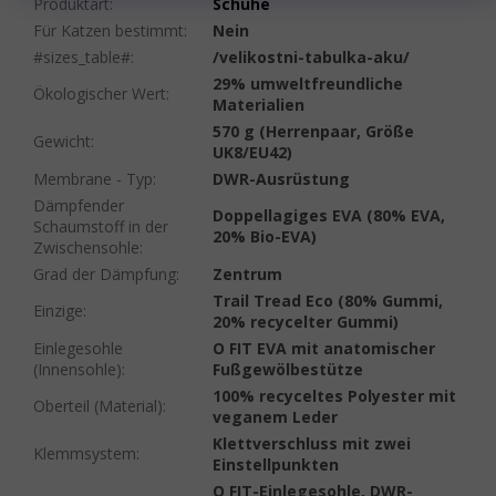
Produktart
:
Schuhe
Für Katzen bestimmt
:
Nein
#sizes_table#
:
/velikostni-tabulka-aku/
29% umweltfreundliche
Ökologischer Wert
:
Materialien
570 g (Herrenpaar, Größe
Gewicht
:
UK8/EU42)
Membrane - Typ
:
DWR-Ausrüstung
Dämpfender
Doppellagiges EVA (80% EVA,
Schaumstoff in der
20% Bio-EVA)
Zwischensohle
:
Grad der Dämpfung
:
Zentrum
Trail Tread Eco (80% Gummi,
Einzige
:
20% recycelter Gummi)
Einlegesohle
O FIT EVA mit anatomischer
(Innensohle)
:
Fußgewölbestütze
100% recyceltes Polyester mit
Oberteil (Material)
:
veganem Leder
Klettverschluss mit zwei
Klemmsystem
:
Einstellpunkten
O FIT-Einlegesohle, DWR-