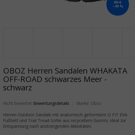
99 €
–49 %
OBOZ Herren Sandalen WHAKATA
OFF-ROAD schwarzes Meer -
schwarz
Die durchschnittliche Produktbewertung ist 0,0 von 5 Sternen.
Nicht bewertet
Bewertungsdetails
Marke:
Oboz
Herren-Outdoor-Sandale mit anatomisch geformtem O FIT EVA-
Fußbett und Trail Tread-Sohle aus recyceltem Gummi, ideal zur
Entspannung nach anstrengenden Aktivitäten.