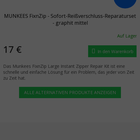
MUNKEES FixnZip - Sofort-Reißverschluss-Reparaturset
- graphit mittel
Auf Lager
17 €
In den Warenkorb
Das Munkees FixnZip Large Instant Zipper Repair Kit ist eine
schnelle und einfache Lösung für ein Problem, das jeder von Zeit
zu Zeit hat.
ALLE ALTERNATIVEN PRODUKTE ANZEIGEN
Fußzeile