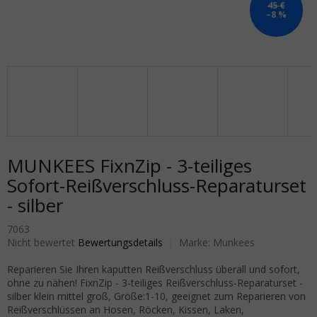
45 €
–8 %
MUNKEES FixnZip - 3-teiliges
Sofort-Reißverschluss-Reparaturset
- silber
7063
Die durchschnittliche Produktbewertung ist 0,0 von 5 Sternen.
Nicht bewertet
Bewertungsdetails
Marke:
Munkees
Reparieren Sie Ihren kaputten Reißverschluss überall und sofort,
ohne zu nähen! FixnZip - 3-teiliges Reißverschluss-Reparaturset -
silber klein mittel groß, Größe:1-10, geeignet zum Reparieren von
Reißverschlüssen an Hosen, Röcken, Kissen, Laken,