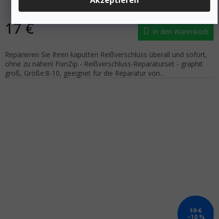
Akzeptieren
Auf Lager
17 €
In den Warenkorb
Reparieren Sie Ihren kaputten Reißverschluss überall und sofort,
ohne zu nähen! FixnZip - Reißverschluss-Reparaturset - graphit
groß, Größe:8-10, geeignet für die Reparatur von...
19 €
–10 %