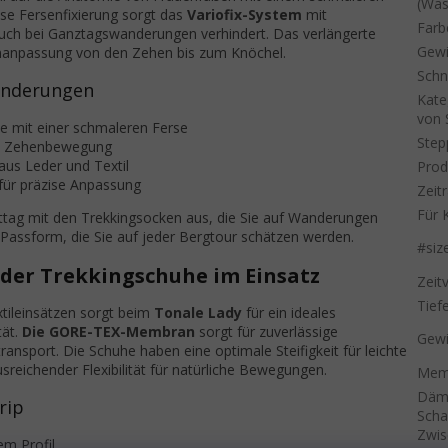
(Was
ise Fersenfixierung sorgt das
Variofix-System
mit
Farb
auch bei Ganztagswanderungen verhindert. Das verlängerte
Gewi
enanpassung von den Zehen bis zum Knöchel.
Schn
anderungen
Kate
von 
e mit einer schmaleren Ferse
Step
che Zehenbewegung
aus Leder und Textil
Prod
für präzise Anpassung
Zeit
Für 
ttag mit den Trekkingsocken aus, die Sie auf Wanderungen
 Passform, die Sie auf jeder Bergtour schätzen werden.
#siz
 der Trekkingschuhe im Einsatz
Zeitv
Tief
tileinsätzen sorgt beim
Tonale Lady
für ein ideales
tät.
Die GORE-TEX-Membran
sorgt für zuverlässige
Gewi
ransport. Die Schuhe haben eine optimale Steifigkeit für leichte
sreichender Flexibilität für natürliche Bewegungen.
Memb
Däm
rip
Scha
Zwis
em Profil