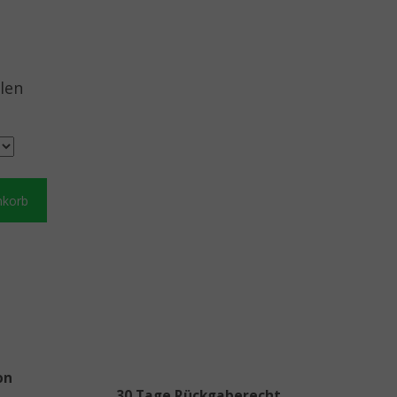
len
nkorb
on
30 Tage Rückgaberecht