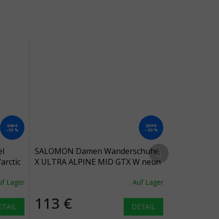
246 €
227 €
–50 %
–50 %
Nächstes Produkt
el
SALOMON Damen Wanderschuhe
rctic
X ULTRA ALPINE MID GTX W neun
Eisen/schwarz/rot orange -
uf Lager
Auf Lager
lila/schwarz
113 €
ETAIL
DETAIL