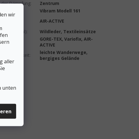
 der Dämpfung
:
Zentrum
ige
:
Vibram Modell 161
den wir
egesohle
AIR-ACTIVE
ensohle)
:
m
eil (Material)
:
Wildleder, Textileinsätze
lfen
GORE-TEX, Variofix, AIR-
sern
nologie
:
ACTIVE
leichte Wanderwege,
ndetauglichkeit
:
bergiges Gelände
 aller
ie
n unten
ieren