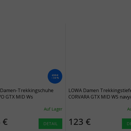
219 €
–34 %
Damen-Trekkingschuhe
LOWA Damen Trekkingstief
O GTX MID Ws
CORVARA GTX MID WS navy/a
u/hellblau - blau
- blau
Auf Lager
A
 €
123 €
DETAIL
D