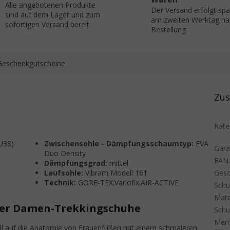
Alle angebotenen Produkte
Der Versand erfolgt sp
sind auf dem Lager und zum
am zweiten Werktag na
sofortigen Versand bereit.
Bestellung.
Geschenkgutscheine
Zus
Kate
U38)
Zwischensohle - Dämpfungsschaumtyp:
EVA
Gara
Duo Density
EAN
Dämpfungsgrad:
mittel
Laufsohle:
Vibram Modell 161
Gesc
Technik:
GORE-TEX;Variofix;AIR-ACTIVE
Sch
Mate
der Damen-Trekkingschuhe
Schu
Mem
ll auf die Anatomie von Frauenfüßen mit einem schmaleren