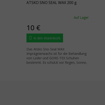
ATSKO SNO SEAL WAX 200 g
Auf Lager
10 €
In den Warenkorb
Das Atsko Sno-Seal WAX
Imprägnierwachs ist für die Behandlung
von Leder und GORE-TEX Schuhen
bestimmt. Es schützt vor Regen, Sonne,
Schnee und Salz.
Fußzeile