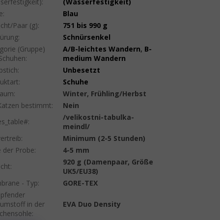
serfestigkeit)
:
(Wasserfestigkeit)
e
:
Blau
cht/Paar (g)
:
751 bis 990 g
ürung
:
Schnürsenkel
gorie (Gruppe)
A/B-leichtes Wandern
,
B-
Schuhen
:
medium Wandern
pstich
:
Unbesetzt
uktart
:
Schuhe
raum
:
Winter, Frühling/Herbst
Katzen bestimmt
:
Nein
/velikostni-tabulka-
es_table#
:
meindl/
ertreib
:
Minimum (2-5 Stunden)
e der Probe
:
4-5 mm
920 g (Damenpaar, Größe
cht
:
UK5/EU38)
rane - Typ
:
GORE-TEX
pfender
umstoff in der
EVA Duo Density
chensohle
: