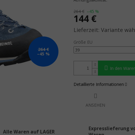
264 €
–45 %
144 €
Verkaufspreis:
Variante wäh
Größe EU
264 €
–45 %
In den Ware
Detaillierte Informationen
ANSEHEN
Expresslieferung v
Alle Waren auf LAGER
Waren