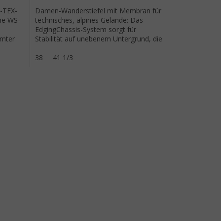
-TEX-
Damen-Wanderstiefel mit Membran für
ne WS-
technisches, alpines Gelände: Das
EdgingChassis-System sorgt für
rmter
Stabilität auf unebenem Untergrund, die
g.
Alpine Contagrip-Sohle für...
38
41 1/3