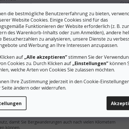
Grad
nd schlammigem Terrain
Einz
tät beim Abstieg
en die bestmögliche Benutzererfahrung zu bieten, verwen
elmäßigem Gebrauch
Einl
serer Website Cookies. Einige Cookies sind für das
(Inn
 Sie einen zuverlässigen Begleiter für Tageswanderungen in den
gsgemäße Funktionieren der Website erforderlich (z. B. zu
Obert
Wetterbedingungen.
ern des Warenkorb-Inhalts oder zum Anmelden), andere he
ie Besucherzahlen zu analysieren, unsere Dienste zu verbes
Tech
 Ergonomie von Bergschuhen
ngebote und Werbung an Ihre Interessen anzupassen.
Gelä
ACTIVE
Einlegesohle sorgt für eine optimale Stützung des
Klicken auf
„Alle akzeptieren”
stimmen Sie der Verwendung
Die EVA Duo Density Zwischensohle
mit zwei Schichten
von Cookies zu. Durch Klicken auf
„Einstellungen”
können S
Stöße und reduziert so die Ermüdung des Fußes und die Belastung
len, welche Arten von Cookies Sie zulassen möchten.
 die mittlere Höhe des Schaftes für Stabilität im
nzuschränken.
nnen Ihre Zustimmung jederzeit in den Cookie-Einstellunge
uchsvollen Wanderungen
r Seite ändern oder widerrufen.
r mittlere bis hohe Fußgewölbetypen
eibliche Fußanatomie
tellungen
Akzept
uf die Achillessehne
en und Blasenbildung
chutz, damit Sie Bergwanderungen auch nach vielen Kilometern
en können.