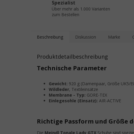
Spezialist
Über mehr als 1.000 Varianten
zum Bestellen
Beschreibung
Diskussion
Marke
Produktdetailbeschreibung
Technische Parameter
Gewicht:
920 g (Damenpaar, Größe UK5/E
Wildleder
, Textileinsätze
Membrane - Typ:
GORE-TEX
Einlegesohle (Einsatz):
AIR-ACTIVE
Richtige Passform und Größe 
Die
Meindl Tonale Lady GTX
Schuhe sind spezie