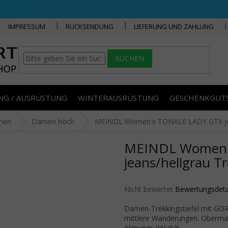
IMPRESSUM
RÜCKSENDUNG
LIEFERUNG UND ZAHLUNG
SUCHEN
NG / AUSRÜSTUNG
WINTERAUSRÜSTUNG
GESCHENKGUT
men
Damen hoch
MEINDL Women's TONALE LADY GTX jeans
MEINDL Women'
jeans/hellgrau Tr
Die durchschnittliche Produktbe
Nicht bewertet
Bewertungsdeta
Damen-Trekkingstiefel mit GOR
mittlere Wanderungen. Obermate
Atmungsaktivität.