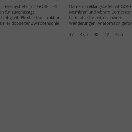
rekkingstiefel mit GORE-TEX-
Damen-Trekkingstiefel mit GORE
 für zuverlässige
Membran und Vibram Cornersto
ichtigkeit. Flexible Konstruktion
Laufsohle für mittelschwere
zieller doppelter Zwischensohle
Wanderungen. Anatomisch gefo
imalen Komfort auf
Schaft mit Zwei-Zonen-Schnürun
wegen.
8
37
37,5
38
42
43,5