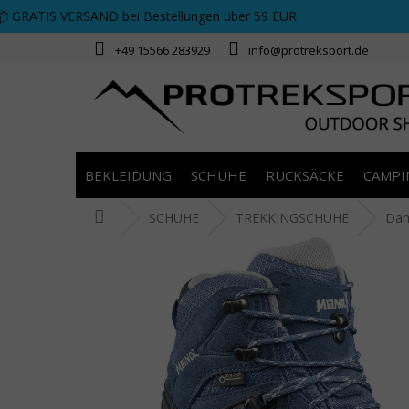
Zum Inhalt springen
📦 GRATIS VERSAND bei Bestellungen über 59 EUR
+49 15566 283929
info@protreksport.de
BEKLEIDUNG
SCHUHE
RUCKSÄCKE
CAMPI
Startseite
SCHUHE
TREKKINGSCHUHE
Da