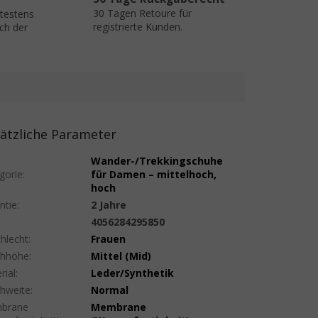
30 Tagen Retoure für
ätestens
registrierte Kunden.
ch der
ätzliche Parameter
Wander-/Trekkingschuhe
gorie
:
für Damen – mittelhoch,
hoch
ntie
:
2 Jahre
:
4056284295850
hlecht
:
Frauen
uhhöhe
:
Mittel (Mid)
rial
:
Leder/Synthetik
hweite
:
Normal
brane
Membrane