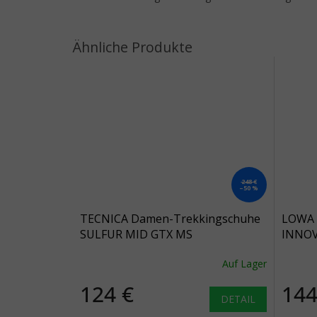
248 €
–50 %
TECNICA Damen-Trekkingschuhe
LOWA 
SULFUR MID GTX MS
INNOV
tiefgrün/hellblau - grün
eisbla
Auf Lager
124 €
144
DETAIL