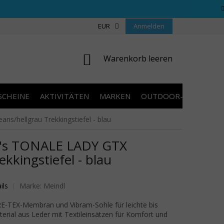
REGELN WETTBEWERBE
ÜBER UNS
EUR
Anmelden
COOKIES
KONTAKT
WARENKORB
Warenkorb leeren
SCHEINE
AKTIVITÄTEN
MARKEN
OUTDOOR-AUSVERKA
/hellgrau Trekkingstiefel - blau
s TONALE LADY GTX
ekkingstiefel - blau
wertung ist 0,0 von 5 Sternen.
ils
Marke:
Meindl
E-TEX-Membran und Vibram-Sohle für leichte bis
rial aus Leder mit Textileinsätzen für Komfort und