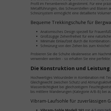
Profil im Fersenbereich abgestimmt. Für eine präz
Metallführungen, das Scheuerstellen und Blasen 
Schnürsystem ermöglicht eine detaillierte Volum
Bequeme Trekkingschuhe für Bergw
Anatomisches Design speziell für Frauenfüß
Großzügige Zehenfreiheit für eine natürli
Minimale Einlaufzeit durch die Kombination 
Schnürung von den Zehen bis zum Knöchel 
Probieren Sie die Schuhe idealerweise am Nachmi
verwenden werden - so erhalten Sie eine perfekte
Die Konstruktion und Leistung
Hochwertiges Veloursleder in Kombination mit Tex
Gleichgewicht zwischen Schutz und Atmungsaktivi
Wasserdichtigkeit bei gleichzeitigem Feuchtigkeitst
bis mittlere Wanderungen (Kategorie A/B-B) bei au
Vibram-Laufsohle für zuverlässigen G
Vibram-Sohle Modell 161
mit 4-5 mm tief