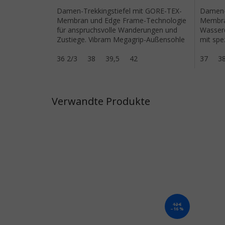
Damen-Trekkingstiefel mit GORE-TEX-
Damen-T
Membran und Edge Frame-Technologie
Membran
für anspruchsvolle Wanderungen und
Wasserd
Zustiege. Vibram Megagrip-Außensohle
mit spe
für zuverlässigen Halt.
für opt
36 2/3
38
39,5
42
Wander
37
3
Verwandte Produkte
12 €
–16 %