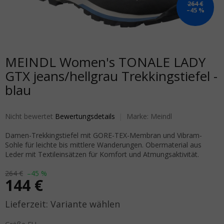
264 €
–45 %
MEINDL Women's TONALE LADY
GTX jeans/hellgrau Trekkingstiefel -
blau
Die durchschnittliche Produktbewertung ist 0,0 von 5 Sternen.
Nicht bewertet
Bewertungsdetails
Marke:
Meindl
Damen-Trekkingstiefel mit GORE-TEX-Membran und Vibram-
Sohle für leichte bis mittlere Wanderungen. Obermaterial aus
Leder mit Textileinsätzen für Komfort und Atmungsaktivität.
264 €
–45 %
144 €
Verkaufspreis:
Variante wählen