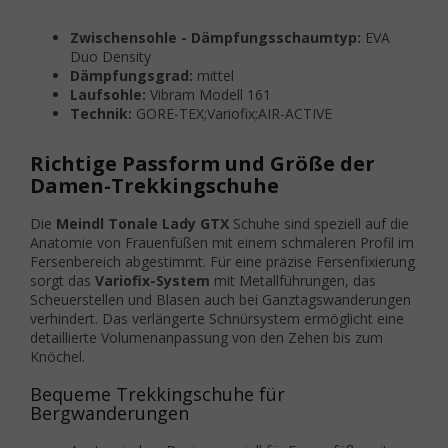
Zwischensohle - Dämpfungsschaumtyp:
EVA
Duo Density
Dämpfungsgrad:
mittel
Laufsohle:
Vibram Modell 161
Technik:
GORE-TEX;Variofix;AIR-ACTIVE
Richtige Passform und Größe der
Damen-Trekkingschuhe
Die
Meindl Tonale Lady GTX
Schuhe sind speziell auf die
Anatomie von Frauenfüßen mit einem schmaleren Profil im
Fersenbereich abgestimmt. Für eine präzise Fersenfixierung
sorgt das
Variofix-System
mit Metallführungen, das
Scheuerstellen und Blasen auch bei Ganztagswanderungen
verhindert. Das verlängerte Schnürsystem ermöglicht eine
detaillierte Volumenanpassung von den Zehen bis zum
Knöchel.
Bequeme Trekkingschuhe für
Bergwanderungen