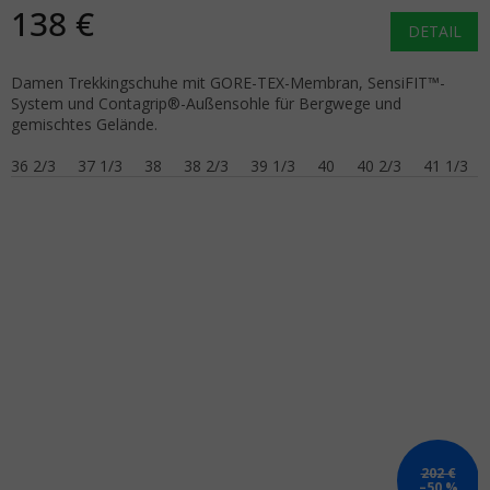
138 €
DETAIL
Damen Trekkingschuhe mit GORE-TEX-Membran, SensiFIT™-
System und Contagrip®-Außensohle für Bergwege und
gemischtes Gelände.
36 2/3
37 1/3
38
38 2/3
39 1/3
40
40 2/3
41 1/3
202 €
–50 %