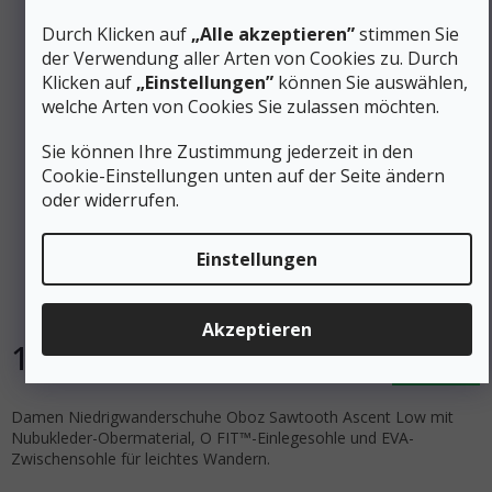
Durch Klicken auf
„Alle akzeptieren”
stimmen Sie
der Verwendung aller Arten von Cookies zu. Durch
Klicken auf
„Einstellungen”
können Sie auswählen,
welche Arten von Cookies Sie zulassen möchten.
Sie können Ihre Zustimmung jederzeit in den
165 €
Cookie-Einstellungen unten auf der Seite ändern
–25 %
oder widerrufen.
OBOZ Damen-Trekking-Schuhe SAWTOOTH ASCENT
Einstellungen
LOW rockfall - grau
Auf Lager
Akzeptieren
123 €
DETAIL
Damen Niedrigwanderschuhe Oboz Sawtooth Ascent Low mit
Nubukleder-Obermaterial, O FIT™-Einlegesohle und EVA-
Zwischensohle für leichtes Wandern.