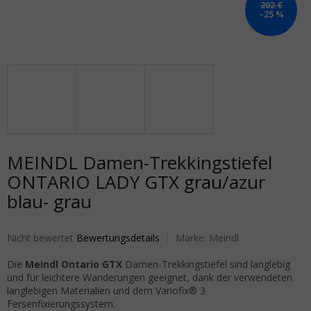
202 €
–25 %
MEINDL Damen-Trekkingstiefel
ONTARIO LADY GTX grau/azur
blau- grau
Die durchschnittliche Produktbewertung ist 0,0 von 5 Sternen.
Nicht bewertet
Bewertungsdetails
Marke:
Meindl
Die
Meindl Ontario GTX
Damen-Trekkingstiefel sind langlebig
und für leichtere Wanderungen geeignet, dank der verwendeten
langlebigen Materialien und dem Variofix® 3
Fersenfixierungssystem.