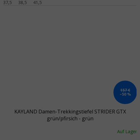
37,5
38,5
41,5
157 €
–50 %
KAYLAND Damen-Trekkingstiefel STRIDER GTX
grün/pfirsich - grün
Auf Lager