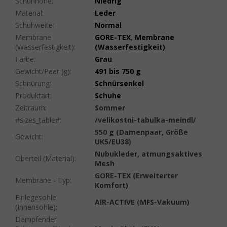
Schuhhöhe
:
Niedrig
Material
:
Leder
Schuhweite
:
Normal
Membrane
GORE-TEX
,
Membrane
(Wasserfestigkeit)
:
(Wasserfestigkeit)
Farbe
:
Grau
Gewicht/Paar (g)
:
491 bis 750 g
Schnürung
:
Schnürsenkel
Produktart
:
Schuhe
Zeitraum
:
Sommer
#sizes_table#
:
/velikostni-tabulka-meindl/
550 g (Damenpaar, Größe
Gewicht
:
UK5/EU38)
Nubukleder, atmungsaktives
Oberteil (Material)
:
Mesh
GORE-TEX (Erweiterter
Membrane - Typ
:
Komfort)
Einlegesohle
AIR-ACTIVE (MFS-Vakuum)
(Innensohle)
:
Dämpfender