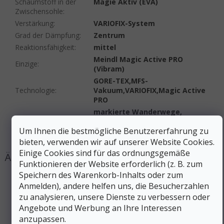
Schaumstoff in der
Magie Aktiv (EVA)
Zwischensohle
:
Verstärkung
:
VARIOFIX-System
Grad der Dämpfung
:
Zentrum
Reaktionsfähigkeit
:
mittel
Meindl Magic Active PRO
Einzige
:
(Vibram)
GORE-TEX,MFS-
Technologie
:
Vakuum,VARIOFIX,Magic Active
PRO
markierte Wanderwege,
Geländetauglichkeit
:
sanftes Gelände, städtische
Um Ihnen die bestmögliche Benutzererfahrung zu
Umgebung
bieten, verwenden wir auf unserer Website Cookies.
Einige Cookies sind für das ordnungsgemäße
Funktionieren der Website erforderlich (z. B. zum
Speichern des Warenkorb-Inhalts oder zum
Anmelden), andere helfen uns, die Besucherzahlen
zu analysieren, unsere Dienste zu verbessern oder
Angebote und Werbung an Ihre Interessen
anzupassen.