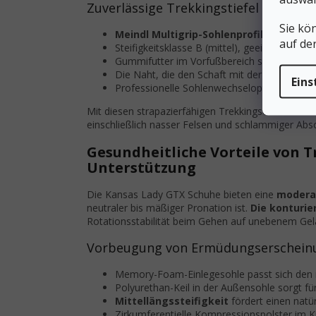
Zuverlässige Trekkingstiefel für das 
Sie kö
Meindl Multigrip-Sohlenprofil
mit 4-5 mm 
auf de
Steifigkeitsklasse B (mittel), geeignet für
Gummifutter im Vorfußbereich schützt den 
Die Naht, die den Schaft mit der Sohle verbi
Eins
Professionelle Sohlenwechseloption zur Ver
Mit diesen strapazierfähigen Trekkingschuhen kön
einschließlich nasser Felsen und schlammiger Absc
Gesundheitliche Vorteile von 
Unterstützung
Die Kansas Lady GTX Schuhe bieten eine
modera
neutraler bis mäßiger Pronation ist.
Die konturie
Rotationsstabilität beim Gehen auf unebenem Ge
Vorbeugung von Ermüdungserschein
Memory-Foam-Einlegesohle passt sich den i
Polyurethan-Keil in der Außensohle sorgt 
Mittellängssteifigkeit
fördert einen natü
Zirkumferentielle Kompressionspolster im 