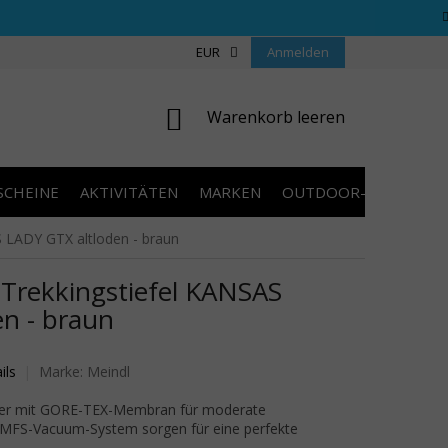
REGELN WETTBEWERBE
ÜBER UNS
EUR
Anmelden
COOKIES
KONTAKT
WARENKORB
Warenkorb leeren
SCHEINE
AKTIVITÄTEN
MARKEN
OUTDOOR-AUSVERKA
LADY GTX altloden - braun
rekkingstiefel KANSAS
n - braun
wertung ist 0,0 von 5 Sternen.
ils
Marke:
Meindl
der mit GORE-TEX-Membran für moderate
MFS-Vacuum-System sorgen für eine perfekte