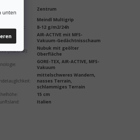
 der
Zentrum
n unten
pfung
:
ige
:
Meindl Multigrip
ngsaktivität
:
8-12 g/m2/24h
egesohle
AIR-ACTIVE mit MFS-
ieren
ensohle)
:
Vakuum-Gedächtnisschaum
Nubuk mit geölter
eil (Material)
:
Oberfläche
GORE-TEX, AIR-ACTIVE, MFS-
nologie
:
Vakuum
mittelschweres Wandern,
ndetauglichkeit
:
nasses Terrain,
schlammiges Terrain
helhöhe
:
15 cm
unftsland
:
Italien