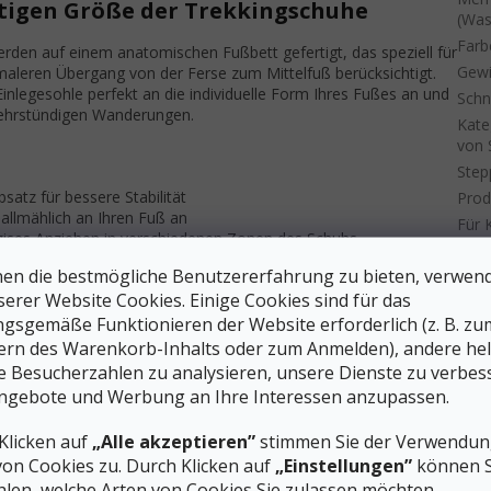
tigen Größe der Trekkingschuhe
(Was
Farb
en auf einem anatomischen Fußbett gefertigt, das speziell für
Gewi
aleren Übergang von der Ferse zum Mittelfuß berücksichtigt.
Einlegesohle perfekt an die individuelle Form Ihres Fußes an und
Schn
mehrstündigen Wanderungen.
Kate
von 
Step
atz für bessere Stabilität
Prod
llmählich an Ihren Fuß an
Für 
zises Anziehen in verschiedenen Zonen des Schuhs
bes
ne natürliche Zehenbewegung
#siz
en die bestmögliche Benutzererfahrung zu bieten, verwen
ne optimale Anpassung der Einlegesohle
Fall
serer Website Cookies. Einige Cookies sind für das
ttag mit den Trekkingsocken aus, die Sie auf Ihren Wanderungen
gsgemäße Funktionieren der Website erforderlich (z. B. zu
Gewi
der Schuh bei all Ihren Bergtouren richtig sitzt.
ern des Warenkorb-Inhalts oder zum Anmelden), andere he
ie Besucherzahlen zu analysieren, unsere Dienste zu verbes
Kons
ergpfaden
ngebote und Werbung an Ihre Interessen anzupassen.
Memb
phobem Finish ist besonders abriebfest und
Klicken auf
„Alle akzeptieren”
stimmen Sie der Verwendung
n
sorgt für zuverlässige Wasserdichtigkeit bei gleichzeitig
Däm
h, damit Ihre Füße unter allen Bedingungen trocken bleiben.
von Cookies zu. Durch Klicken auf
„Einstellungen”
können S
Scha
Zwis
len, welche Arten von Cookies Sie zulassen möchten.