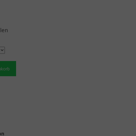
len
nkorb
on