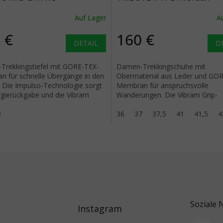
blau/hellblau - blau
Auf Lager
A
 €
160 €
DETAIL
D
rekkingstiefel mit GORE-TEX-
Damen-Trekkingschuhe mit
 für schnelle Übergänge in den
Obermaterial aus Leder und GO
 Die Impulso-Technologie sorgt
Membran für anspruchsvolle
rgierückgabe und die Vibram
Wanderungen. Die Vibram Grip-
p-Außensohle für...
Außensohle bietet hervorragende
8
auf verschiedenen...
36
37
37,5
41
41,5
4
Soziale 
Instagram