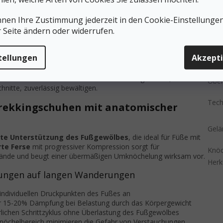
Terrain
Grad
nnen Ihre Zustimmung jederzeit in den Cookie-Einstellunge
Däm
tiefen Stollen
r Seite ändern oder widerrufen.
Einz
 längere Wanderungen in leichtem bis mittelschwerem Gelände
Atmu
Zehenbereich vor Steinschlag
ndet, erhöht die Haltbarkeit des Schuhs
Einl
tellungen
Akzept
längerung der Lebensdauer des Stiefels
(Inn
nen Sie bis zu 70-80 % des üblichen Wandergeländes,
Obert
hnitte, zuverlässig bewältigen.
Tech
Trekkingschuhen mit anatomischer
Gelä
te Unterstützung des Fußgewölbes
, die ideal für Füße mit
rte Ferse
mit progressiver Kompression sorgt für
Knöc
lände und beugt einer übermäßigen Umknöchelung wirksam vor.
Herk
ungen auf langen Wanderungen
ndividuellen Druckpunkten des Fußes an
für 15-20% Dämpfung bei Belastung durch das Körpergewicht
rlichen Schrittzyklus ohne Überlastung des Fußgewölbes
Knöchelbereich minimieren die Gefahr von Verstauchungen