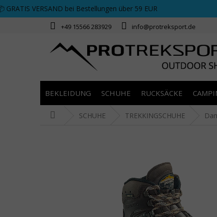
Zum Inhalt springen
📦 GRATIS VERSAND bei Bestellungen über 59 EUR
+49 15566 283929
info@protreksport.de
BEKLEIDUNG
SCHUHE
RUCKSÄCKE
CAMPI
Startseite
SCHUHE
TREKKINGSCHUHE
Da