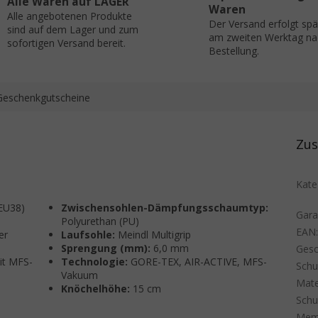
Alle Waren auf LAGER
Waren
Alle angebotenen Produkte
Der Versand erfolgt sp
sind auf dem Lager und zum
am zweiten Werktag na
sofortigen Versand bereit.
Bestellung.
Geschenkgutscheine
Zus
Kate
EU38)
Zwischensohlen-Dämpfungsschaumtyp:
Gara
Polyurethan (PU)
EAN
er
Laufsohle:
Meindl Multigrip
Sprengung (mm):
6,0 mm
Gesc
it MFS-
Technologie:
GORE-TEX, AIR-ACTIVE, MFS-
Sch
Vakuum
Mate
Knöchelhöhe:
15 cm
Schu
Mem