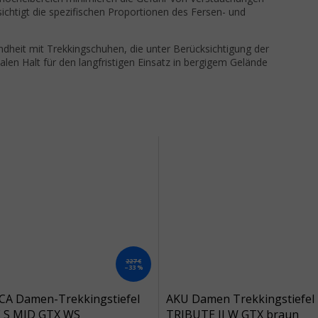
htigt die spezifischen Proportionen des Fersen- und
ndheit mit Trekkingschuhen, die unter Berücksichtigung der
en Halt für den langfristigen Einsatz in bergigem Gelände
227 €
–33 %
CA Damen-Trekkingstiefel
AKU Damen Trekkingstiefel
 S MID GTX WS
TRIBUTE II W GTX braun