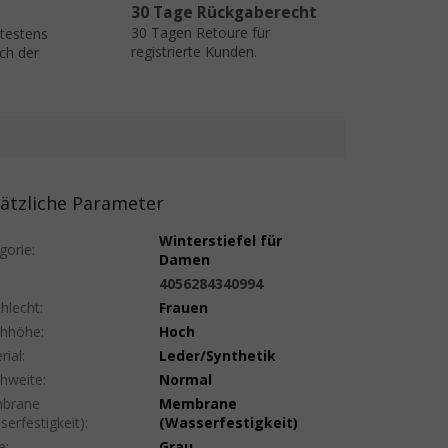
30 Tage Rückgaberecht
30 Tagen Retoure für
ätestens
registrierte Kunden.
ch der
ätzliche Parameter
Winterstiefel für
gorie
:
Damen
:
4056284340994
hlecht
:
Frauen
uhhöhe
:
Hoch
rial
:
Leder/Synthetik
hweite
:
Normal
brane
Membrane
serfestigkeit)
:
(Wasserfestigkeit)
e
:
Grau