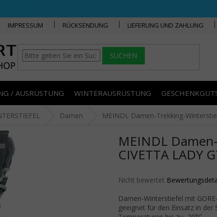
IMPRESSUM
RÜCKSENDUNG
LIEFERUNG UND ZAHLUNG
SUCHEN
NG / AUSRÜSTUNG
WINTERAUSRÜSTUNG
GESCHENKGUT
NTERSTIEFEL
Damen
MEINDL Damen-Trekking-Winterstief
MEINDL Damen-Tr
CIVETTA LADY GT
Die durchschnittliche Produktbe
Nicht bewertet
Bewertungsdeta
Damen-Winterstiefel mit GORE-
geeignet für den Einsatz in der
Temperaturen bis zu -20°C.