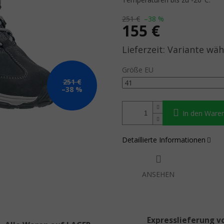
251 €
–38 %
155 €
Verkaufspreis:
Variante wäh
Größe EU
251 €
–38 %
In den Ware
Detaillierte Informationen
ANSEHEN
Expresslieferung v