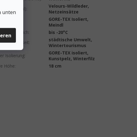
Velours-Wildleder,
eil (Material)
:
n unten
Netzeinsätze
GORE-TEX Isoliert,
nologie
:
Meindl
eraturbereich
:
bis -20°C
ieren
städtische Umwelt,
ndetauglichkeit
:
Wintertourismus
GORE-TEX isoliert,
er Isolierung
:
Kunstpelz, Winterfilz
re Höhe
:
18 cm