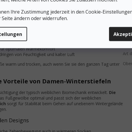
rriere gegen Kälte.
Obert
nnen Ihre Zustimmung jederzeit in den Cookie-Einstellunge
interstiefeln
r Seite ändern oder widerrufen.
Tech
tet zuverlässigen Halt auf verschneiten oder vereisten
Temp
tellungen
Akzept
 vor dem Eindringen von Feuchtigkeit beim Gehen im nassen
Gelä
gt für optimalen Wärmekomfort
Art d
ringen von Feuchtigkeit und kalter Luft
Obe
 Füße warm und trocken, auch wenn Sie sie den ganzen Tag unter
 Vorteile von Damen-Winterstiefeln
ichtigung der typisch weiblichen Biomechanik entwickelt.
Die
 das Fußgewölbe optimal und passt sich der weiblichen
ich
sorgt für Stabilität beim Gehen auf unebenem Wintergelände
gen.
den Designs
rliche Zehenbewegung auch in wärmeren Socken