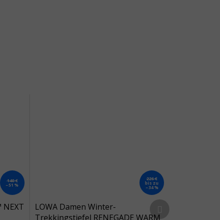
226 €
140 €
bis zu
–51 %
–34 %
Nächstes Produkt
™ NEXT
LOWA Damen Winter-
z
Trekkingstiefel RENEGADE WARM