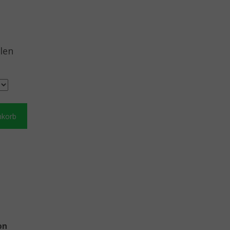
len
nkorb
on