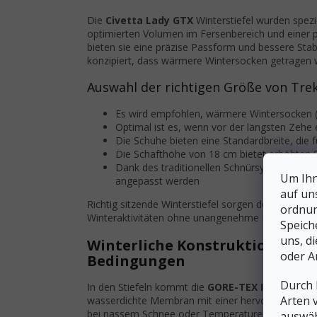
Die
Civetta Lady GTX
Winterstiefel wurden spezi
optimierten Volumen im Fersenbereich und einer 
bieten sie eine präzise Passform und bessere Sta
konzipiert, dass wärmere Wintersocken getragen w
Auswahl der richtigen Größe von Trek
Es wird empfohlen, wärmere Wintersocken (
Optimal ist es, wenn vor der längsten Zehe 
Die Schuhe bieten eine Standardbreite, die 
Die Schafthöhe von 18 cm bietet erhöhten 
Dank des traditionellen Schnürsystems kan
Um Ihn
angepasst werden
auf un
Richtig sitzende Winterstiefel sorgen den ganzen
ordnun
Winteraktivitäten ohne unangenehme Kälte oder B
Speich
uns, d
Winterliche Konstruktion und 
oder A
Bedingungen
Durch 
In den Stiefeln kommt die
GORE-TEX Insulated 
Arten 
wasserdichte Membran mit einer hervorragenden W
bei nassem Schnee oder Temperaturen bis -20 °C
auswäh