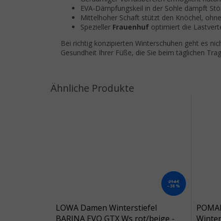
EVA-Dämpfungskeil in der Sohle dämpft Stö
Mittelhoher Schaft stützt den Knöchel, ohn
Spezieller
Frauenhuf
optimiert die Lastvert
Bei richtig konzipierten Winterschuhen geht es n
Gesundheit Ihrer Füße, die Sie beim täglichen Tr
214 €
–38 %
LOWA Damen Winterstiefel
POMAR
BARINA EVO GTX Ws rot/beige -
Winter