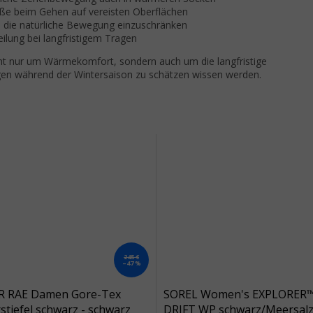
ße beim Gehen auf vereisten Oberflächen
e die natürliche Bewegung einzuschränken
eilung bei langfristigem Tragen
icht nur um Wärmekomfort, sondern auch um die langfristige
agen während der Wintersaison zu schätzen wissen werden.
245 €
–47 %
 RAE Damen Gore-Tex
SOREL Women's EXPLORER
stiefel schwarz - schwarz
DRIFT WP schwarz/Meersal