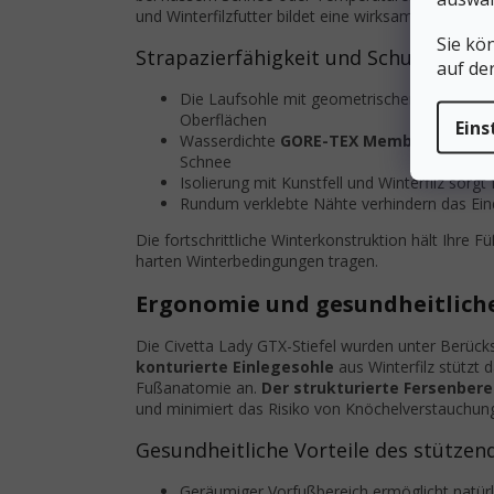
und Winterfilzfutter bildet eine wirksame Wärmeba
Sie kö
Strapazierfähigkeit und Schutz von W
auf de
Die Laufsohle mit geometrischem Muster bie
Oberflächen
Eins
Wasserdichte
GORE-TEX Membran
schützt
Schnee
Isolierung mit Kunstfell und Winterfilz sor
Rundum verklebte Nähte verhindern das Eind
Die fortschrittliche Winterkonstruktion hält Ihre
harten Winterbedingungen tragen.
Ergonomie und gesundheitliche
Die Civetta Lady GTX-Stiefel wurden unter Berücks
konturierte Einlegesohle
aus Winterfilz stützt
Fußanatomie an.
Der strukturierte Fersenbere
und minimiert das Risiko von Knöchelverstauchun
Gesundheitliche Vorteile des stützen
Geräumiger Vorfußbereich ermöglicht natü