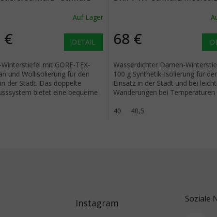
Winterstiefel - schwarz
Auf Lager
A
 €
68 €
DETAIL
D
interstiefel mit GORE-TEX-
Wasserdichter Damen-Winterstief
 und Wollisolierung für den
100 g Synthetik-Isolierung für de
 in der Stadt. Das doppelte
Einsatz in der Stadt und bei leich
usssystem bietet eine bequeme
Wanderungen bei Temperaturen 
 und Funktionalität bis zu...
-10 °C. Futter aus Microfleece.
40
40,5
Soziale 
Instagram