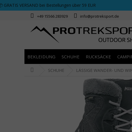
Zum Inhalt springen
📦 GRATIS VERSAND bei Bestellungen über 59 EUR
+49 15566 283929
info@protreksport.de
BEKLEIDUNG
SCHUHE
RUCKSÄCKE
CAMPI
Startseite
SCHUHE
LÄSSIGE WANDER- UND WI