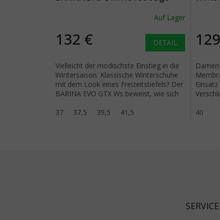
rot
Auf Lager
132 €
129
DETAIL
Vielleicht der modischste Einstieg in die
Damen-W
Wintersaison. Klassische Winterschuhe
Membran
mit dem Look eines Freizeitstiefels? Der
Einsatz
BARINA EVO GTX Ws beweist, wie sich
Verschl
dieser Widerspruch...
Passform
37
37,5
39,5
41,5
40
Fußzeile
SERVICE