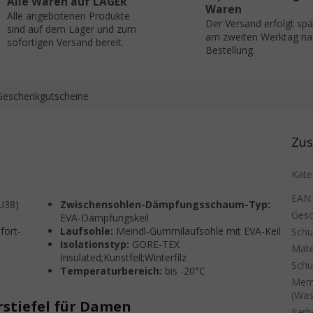
Alle Waren auf LAGER
Waren
Alle angebotenen Produkte
Der Versand erfolgt sp
sind auf dem Lager und zum
am zweiten Werktag na
sofortigen Versand bereit.
Bestellung.
Geschenkgutscheine
Zus
Kate
EAN
U38)
Zwischensohlen-Dämpfungsschaum-Typ:
Gesc
EVA-Dämpfungskeil
fort-
Laufsohle:
Meindl-Gummilaufsohle mit EVA-Keil
Sch
Isolationstyp:
GORE-TEX
Mate
Insulated;Kunstfell;Winterfilz
Schu
Temperaturbereich:
bis -20°C
Mem
(Was
stiefel für Damen
Farb