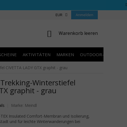
REGELN WETTBEWERBE
ÜBER UNS
EUR
Anmelden
COOKIES
KONTAKT
WARENKORB
Warenkorb leeren
SCHEINE
AKTIVITÄTEN
MARKEN
OUTDOOR-AUSVERKA
el CIVETTA LADY GTX graphit - grau
ekking-Winterstiefel
X graphit - grau
wertung ist 0,0 von 5 Sternen.
ils
Marke:
Meindl
TEX Insulated Comfort-Membran und Isolierung,
 Stadt und für leichte Winterwanderungen bei