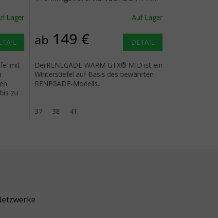
GTX MID Ws navy/iceblue - blau
uf Lager
Auf Lager
149 €
ab
ETAIL
DETAIL
el mit
DerRENEGADE WARM GTX® MID ist ein
n
Winterstiefel auf Basis des bewährten
ten
RENEGADE-Modells.
bis zu
37
38
41
Netzwerke