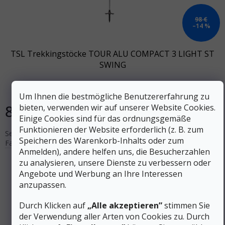
98 €
–14 %
TSL Trekkingstöcke TOUR ALU COMPACT 3 LIGHT ST
SWING
Auf Lager
Um Ihnen die bestmögliche Benutzererfahrung zu
84 €
bieten, verwenden wir auf unserer Website Cookies.
In den Warenkorb
Einige Cookies sind für das ordnungsgemäße
Funktionieren der Website erforderlich (z. B. zum
Sehr kompakte dreiteilige Aluminiumstöcke mit Teleskop-
Speichern des Warenkorb-Inhalts oder zum
Faltsystem und Schnellverschluss. Einstellbare Länge 62 - 125 cm.
Anmelden), andere helfen uns, die Besucherzahlen
zu analysieren, unsere Dienste zu verbessern oder
Angebote und Werbung an Ihre Interessen
anzupassen.
Durch Klicken auf
„Alle akzeptieren”
stimmen Sie
der Verwendung aller Arten von Cookies zu. Durch