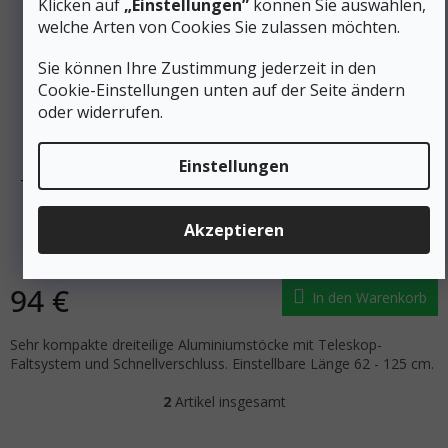
Klicken auf
„Einstellungen”
können Sie auswählen,
welche Arten von Cookies Sie zulassen möchten.
Sie können Ihre Zustimmung jederzeit in den
Cookie-Einstellungen unten auf der Seite ändern
oder widerrufen.
111 €
–15 %
Einstellungen
TSL Trekkingstöcke TOUR ALU COMPACT 3 CROSS ST
SWING
Akzeptieren
Auf Lager
94 €
In den Warenkorb
Sehr kompakte dreiteilige Aluminiumstöcke mit Teleskop-
Faltsystem und Schnellverschluss. Einstellbare Länge 62 - 125 cm.
2
Artikel insgesamt
Steuerelemente der Liste