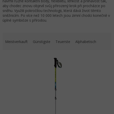
navrhli různé kontaktní body, flexibilitu, lehkost a přilnavost tak,
aby chodec znovu objevil svůj přirozený krok při procházce po
sněhu. Využili pokročilou technologii, která dává život těmto
sněžnicím. Po více než 10 000 letech jsou zimní chodci konečně v
úplné symbióze s přírodou.
Produktsortierung
Meistverkauft
Günstigste
Teuerste
Alphabetisch
Liste der Produkte