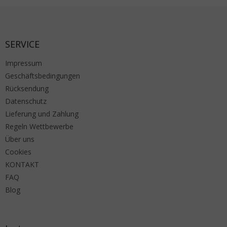
Fußzeile
SERVICE
Impressum
Geschäftsbedingungen
Rücksendung
Datenschutz
Lieferung und Zahlung
Regeln Wettbewerbe
Über uns
Cookies
KONTAKT
FAQ
Blog