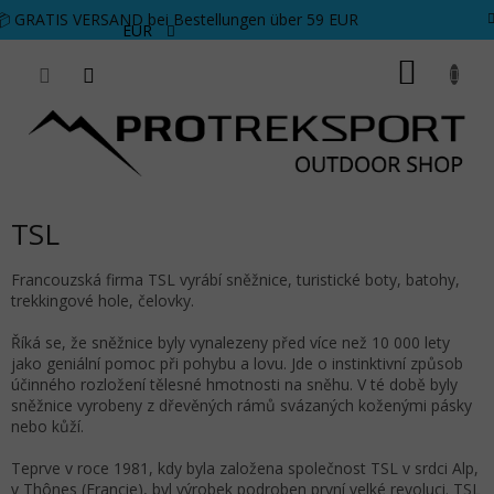
Zum Inhalt springen
📦 GRATIS VERSAND bei Bestellungen über 59 EUR
EUR
WARE
TSL
Francouzská firma TSL
vyrábí
sněžnice, turistické boty, batohy,
trekkingové hole, čelovky.
Říká se, že sněžnice byly vynalezeny před více než 10 000 lety
jako geniální pomoc při pohybu a lovu. Jde o instinktivní způsob
účinného rozložení tělesné hmotnosti na sněhu. V té době byly
sněžnice vyrobeny z dřevěných rámů svázaných koženými pásky
nebo kůží.
Teprve v roce 1981, kdy byla založena společnost TSL v srdci Alp,
v Thônes (Francie), byl výrobek podroben první velké revoluci. TSL