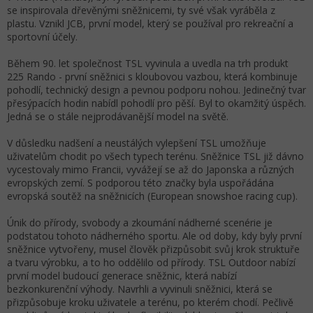
se inspirovala dřevěnými sněžnicemi, ty své však vyráběla z
plastu. Vznikl JCB, první model, který se používal pro rekreační a
sportovní účely.
Během 90. let společnost TSL vyvinula a uvedla na trh produkt
225 Rando - první sněžnici s kloubovou vazbou, která kombinuje
pohodlí, technický design a pevnou podporu nohou. Jedinečný tvar
přesýpacích hodin nabídl pohodlí pro pěší. Byl to okamžitý úspěch.
Jedná se o stále nejprodávanější model na světě.
V důsledku nadšení a neustálých vylepšení TSL umožňuje
uživatelům chodit po všech typech terénu. Sněžnice TSL již dávno
vycestovaly mimo Francii, vyvážejí se až do Japonska a různých
evropských zemí. S podporou této značky byla uspořádána
evropská soutěž na sněžnicích (European snowshoe racing cup).
Únik do přírody, svobody a zkoumání nádherné scenérie je
podstatou tohoto nádherného sportu. Ale od doby, kdy byly první
sněžnice vytvořeny, musel člověk přizpůsobit svůj krok struktuře
a tvaru výrobku, a to ho oddělilo od přírody. TSL Outdoor nabízí
první model budoucí generace sněžnic, která nabízí
bezkonkurenční výhody. Navrhli a vyvinuli sněžnici, která se
přizpůsobuje kroku uživatele a terénu, po kterém chodí. Pečlivě