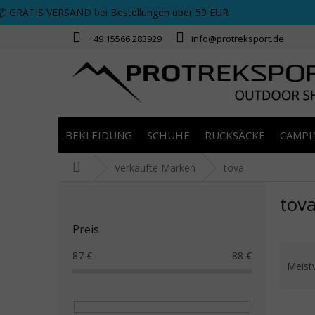
Zum Inhalt springen
📦 GRATIS VERSAND bei Bestellungen über 59 EUR
+49 15566 283929
info@protreksport.de
BEKLEIDUNG
SCHUHE
RUCKSÄCKE
CAMPI
Startseite
Verkaufte Marken
tova
Seitenleiste
tov
Preis
Prod
87
€
88
€
Meist
Liste