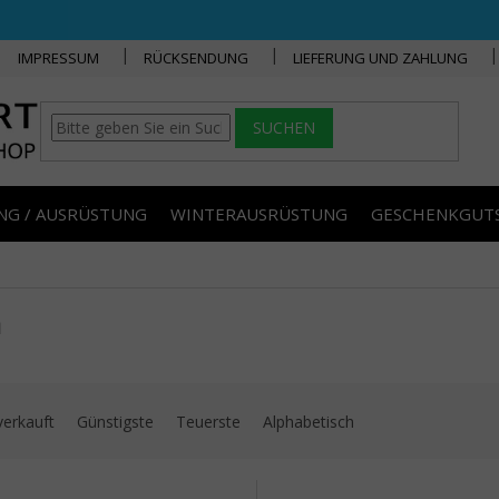
IMPRESSUM
RÜCKSENDUNG
LIEFERUNG UND ZAHLUNG
SUCHEN
NG / AUSRÜSTUNG
WINTERAUSRÜSTUNG
GESCHENKGUT
a
uktsortierung
verkauft
Günstigste
Teuerste
Alphabetisch
 der Produkte