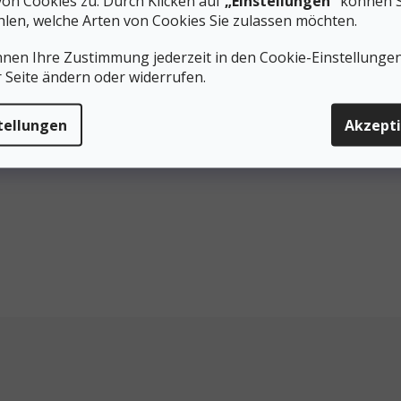
von Cookies zu. Durch Klicken auf
„Einstellungen”
können S
39
45
46
37
38
40
len, welche Arten von Cookies Sie zulassen möchten.
Steuerel
nnen Ihre Zustimmung jederzeit in den Cookie-Einstellunge
r Seite ändern oder widerrufen.
tellungen
Akzept