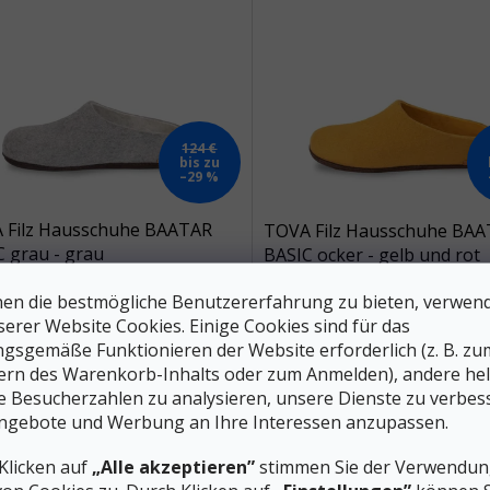
124 €
bis zu
–29 %
 Filz Hausschuhe BAATAR
TOVA Filz Hausschuhe BA
 grau - grau
BASIC ocker - gelb und rot
Auf Lager
en die bestmögliche Benutzererfahrung zu bieten, verwen
A
serer Website Cookies. Einige Cookies sind für das
87 €
87 €
gsgemäße Funktionieren der Website erforderlich (z. B. zu
ab
DETAIL
D
ern des Warenkorb-Inhalts oder zum Anmelden), andere he
ie Besucherzahlen zu analysieren, unsere Dienste zu verbes
efilzte Hausschuhe aus
Thermopantoffeln aus Filz mit
ngebote und Werbung an Ihre Interessen anzupassen.
owolle mit Naturledersohle.
Ledersohle
gsaktives Naturmaterial sorgt für
rt und fördert die Regeneration
Klicken auf
„Alle akzeptieren”
stimmen Sie der Verwendung
üße.