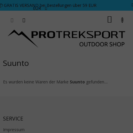
Zum Inhalt springen
📦 GRATIS VERSAND bei Bestellungen über 59 EUR
EUR
WARE
Suunto
Es wurden keine Waren der Marke
Suunto
gefunden....
Fußzeile
SERVICE
Impressum