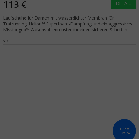
113 €
DETAIL
Laufschuhe für Damen mit wasserdichter Membran für
Trailrunning. Helion™ Superfoam-Dämpfung und ein aggressives
Missiongrip™-Außensohlenmuster für einen sicheren Schritt im...
37
177 €
–25 %