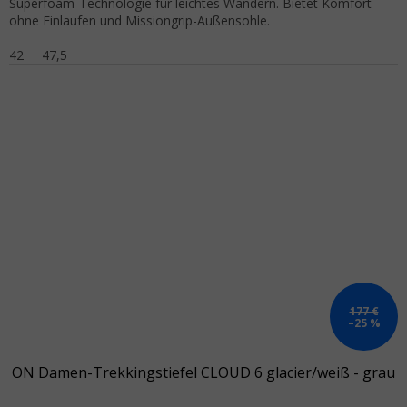
Superfoam-Technologie für leichtes Wandern. Bietet Komfort
ohne Einlaufen und Missiongrip-Außensohle.
42
47,5
177 €
–25 %
ON Damen-Trekkingstiefel CLOUD 6 glacier/weiß - grau