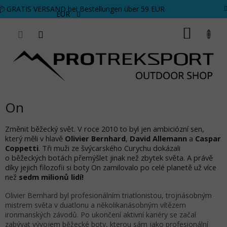
Zum Inhalt springen
📦 GRATIS VERSAND bei Bestellungen über 59 EUR
EUR
WARE
On
Změnit běžecký svět. V roce 2010 to byl jen ambiciózní sen,
který měli v hlavě
Olivier Bernhard
,
David Allemann
a
Caspar
Coppetti
. Tři muži ze švýcarského Curychu dokázali
o běžeckých botách přemýšlet jinak než zbytek světa. A právě
díky jejich filozofii si boty On zamilovalo po celé planetě už více
než
sedm milionů lidí!
Olivier Bernhard byl profesionálním triatlonistou, trojnásobným
mistrem světa v duatlonu a několikanásobným vítězem
ironmanských závodů. Po ukončení aktivní kariéry se začal
zabývat vývojem běžecké boty, kterou sám jako profesionální