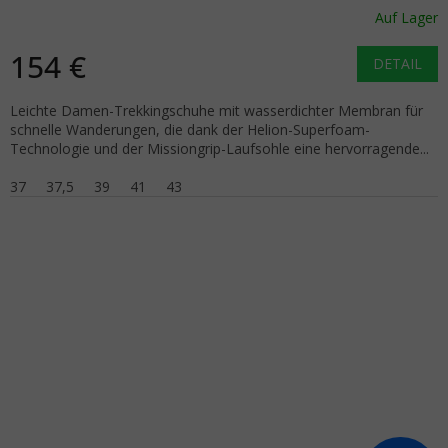
Auf Lager
154 €
DETAIL
Leichte Damen-Trekkingschuhe mit wasserdichter Membran für
schnelle Wanderungen, die dank der Helion-Superfoam-
Technologie und der Missiongrip-Laufsohle eine hervorragende...
37
37,5
39
41
43