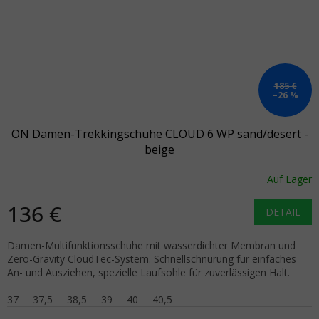
185 €
–26 %
ON Damen-Trekkingschuhe CLOUD 6 WP sand/desert -
beige
Auf Lager
136 €
DETAIL
Damen-Multifunktionsschuhe mit wasserdichter Membran und
Zero-Gravity CloudTec-System. Schnellschnürung für einfaches
An- und Ausziehen, spezielle Laufsohle für zuverlässigen Halt.
37
37,5
38,5
39
40
40,5