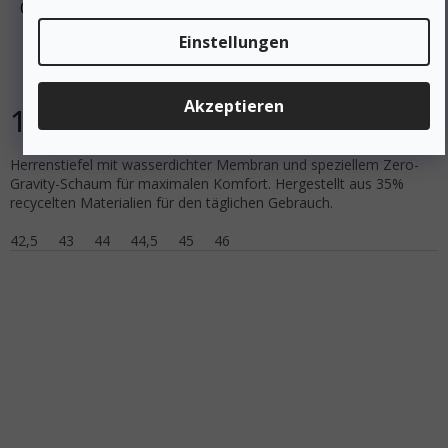
ON Herren-Trekking-Stiefel CLOUD 6 WP iceberg/tin -
weiß
Einstellungen
Auf Lager
Akzeptieren
136 €
DETAIL
Herrenstiefel mit wasserdichter Membran und speziellem Zero-
Gravity-Schaum für maximalen Komfort. Hergestellt aus 35%
recycelten Materialien für den täglichen Gebrauch.
42,5
43
44
44,5
45
46