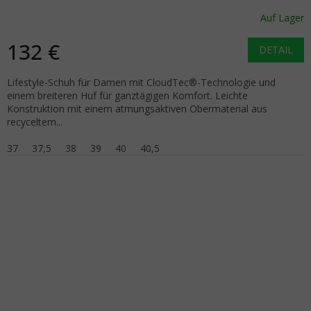
Auf Lager
132 €
DETAIL
Lifestyle-Schuh für Damen mit CloudTec®-Technologie und
einem breiteren Huf für ganztägigen Komfort. Leichte
Konstruktion mit einem atmungsaktiven Obermaterial aus
recyceltem...
37
37,5
38
39
40
40,5