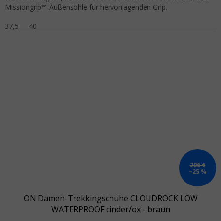
Missiongrip™-Außensohle für hervorragenden Grip.
37,5
40
206 €
–25 %
ON Damen-Trekkingschuhe CLOUDROCK LOW
WATERPROOF cinder/ox - braun