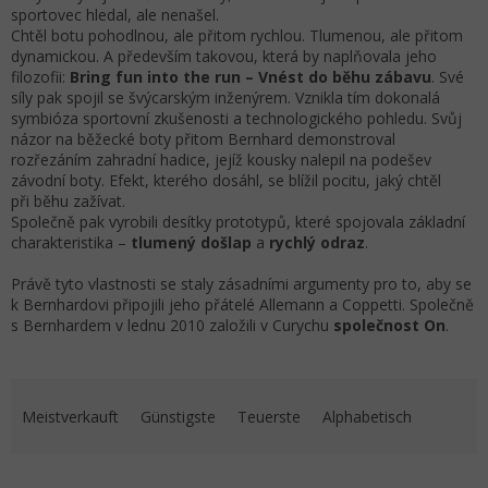
sportovec hledal, ale nenašel.
Chtěl botu pohodlnou, ale přitom rychlou. Tlumenou, ale přitom
dynamickou. A především takovou, která by naplňovala jeho
filozofii:
Bring fun into the run – Vnést do běhu zábavu
. Své
síly pak spojil se švýcarským inženýrem. Vznikla tím dokonalá
symbióza sportovní zkušenosti a technologického pohledu. Svůj
názor na běžecké boty přitom Bernhard demonstroval
rozřezáním zahradní hadice, jejíž kousky nalepil na podešev
závodní boty. Efekt, kterého dosáhl, se blížil pocitu, jaký chtěl
při běhu zažívat.
Společně pak vyrobili desítky prototypů, které spojovala základní
charakteristika –
tlumený došlap
a
rychlý odraz
.
Právě tyto vlastnosti se staly zásadními argumenty pro to, aby se
k Bernhardovi připojili jeho přátelé Allemann a Coppetti. Společně
s Bernhardem v lednu 2010 založili v Curychu
společnost On
.
Produktsortierung
Meistverkauft
Günstigste
Teuerste
Alphabetisch
Liste der Produkte