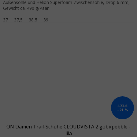
Außensohle und Helion Superfoam-Zwischensohle, Drop 6 mm,
Gewicht ca. 490 g/Paar.
37
37,5
38,5
39
177 €
–21 %
ON Damen Trail-Schuhe CLOUDVISTA 2 gobi/pebble -
lila