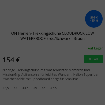
206 €
–25 %
ON Herren-Trekkingschuhe CLOUDROCK LOW
WATERPROOF Erde/Schwarz - Braun
Auf Lager
154 €
DETAIL
Niedrige Trekkingschuhe mit wasserdichter Membran und
MissionGrip-Außensohle für leichtes Wandern. Helion Superfoam-
Zwischensohle mit Speedboard sorgt für Stabilität.
42,5
44
44,5
45
46
47,5