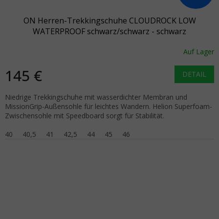
ON Herren-Trekkingschuhe CLOUDROCK LOW
WATERPROOF schwarz/schwarz - schwarz
Auf Lager
145 €
DETAIL
Niedrige Trekkingschuhe mit wasserdichter Membran und
MissionGrip-Außensohle für leichtes Wandern. Helion Superfoam-
Zwischensohle mit Speedboard sorgt für Stabilität.
40
40,5
41
42,5
44
45
46