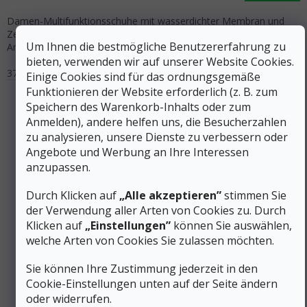
Damen-Multifunktionsschuhe mit wasserdichter Membran und
Zero-Gravity CloudTec-System. Schnellschnürung für einfaches
Um Ihnen die bestmögliche Benutzererfahrung zu
An- und Ausziehen, spezielle Laufsohle für zuverlässigen Halt.
bieten, verwenden wir auf unserer Website Cookies.
37
37,5
38
38,5
40
40,5
Einige Cookies sind für das ordnungsgemäße
Funktionieren der Website erforderlich (z. B. zum
Speichern des Warenkorb-Inhalts oder zum
Anmelden), andere helfen uns, die Besucherzahlen
zu analysieren, unsere Dienste zu verbessern oder
Angebote und Werbung an Ihre Interessen
anzupassen.
Durch Klicken auf
„Alle akzeptieren”
stimmen Sie
der Verwendung aller Arten von Cookies zu. Durch
Klicken auf
„Einstellungen”
können Sie auswählen,
welche Arten von Cookies Sie zulassen möchten.
185 €
Sie können Ihre Zustimmung jederzeit in den
–26 %
Cookie-Einstellungen unten auf der Seite ändern
oder widerrufen.