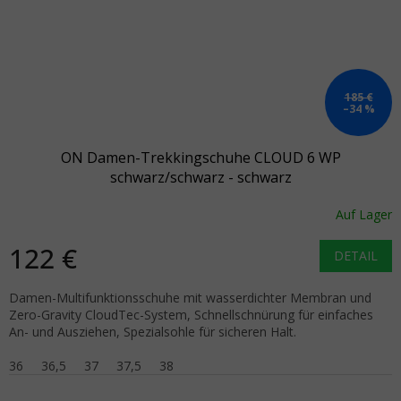
185 €
–34 %
ON Damen-Trekkingschuhe CLOUD 6 WP
schwarz/schwarz - schwarz
Auf Lager
122 €
DETAIL
Damen-Multifunktionsschuhe mit wasserdichter Membran und
Zero-Gravity CloudTec-System, Schnellschnürung für einfaches
An- und Ausziehen, Spezialsohle für sicheren Halt.
36
36,5
37
37,5
38