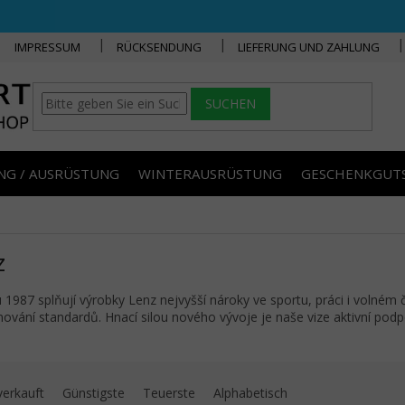
IMPRESSUM
RÜCKSENDUNG
LIEFERUNG UND ZAHLUNG
SUCHEN
NG / AUSRÜSTUNG
WINTERAUSRÜSTUNG
GESCHENKGUT
z
 1987 splňují výrobky Lenz nejvyšší nároky ve sportu, práci i volné
nování standardů. Hnací silou nového vývoje je naše vize aktivní podpor
uktsortierung
verkauft
Günstigste
Teuerste
Alphabetisch