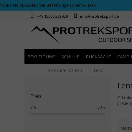
Zum Inhalt springen
📦 GRATIS VERSAND bei Bestellungen über 59 EUR
+49 15566 283929
info@protreksport.de
BEKLEIDUNG
SCHUHE
RUCKSÄCKE
CAMPI
Startseite
Verkaufte Marken
Lenz
Seitenleiste
Len
Preis
Od roku
předefi
9
€
33
€
Prod
Meist