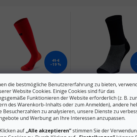
 der Produkte
41 €
–19 %
 COMPRESSION SOCKS 2.0
LENZ Kindersocken TREKK
en die bestmögliche Benutzererfahrung zu bieten, verwen
NO - rot
KIDS 1.0 - schwarz
serer Website Cookies. Einige Cookies sind für das
gsgemäße Funktionieren der Website erforderlich (z. B. zu
Auf Lager
A
ern des Warenkorb-Inhalts oder zum Anmelden), andere he
ie Besucherzahlen zu analysieren, unsere Dienste zu verbes
 €
10 €
DETAIL
D
ngebote und Werbung an Ihre Interessen anzupassen.
gsaktive Kompressionssocken,
Die funktionellen Kinder-Sports
Klicken auf
„Alle akzeptieren”
stimmen Sie der Verwendung
r jede Sportart geeignet sind. Die
Trekking Kids 1.0 sind für Freize