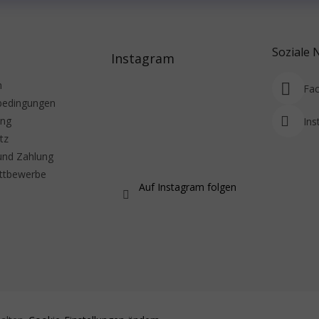
Soziale 
Instagram
m
Fa
bedingungen
ung
Ins
tz
und Zahlung
ttbewerbe
Auf Instagram folgen