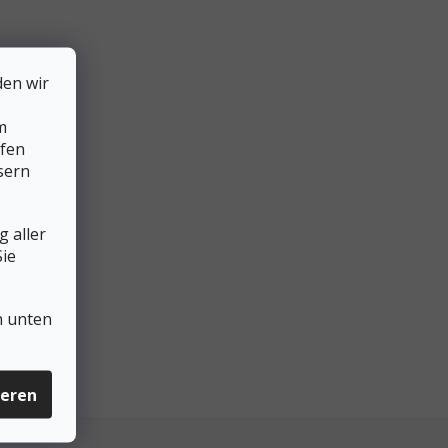
den wir
m
lfen
sern
 aller
ie
n unten
ieren