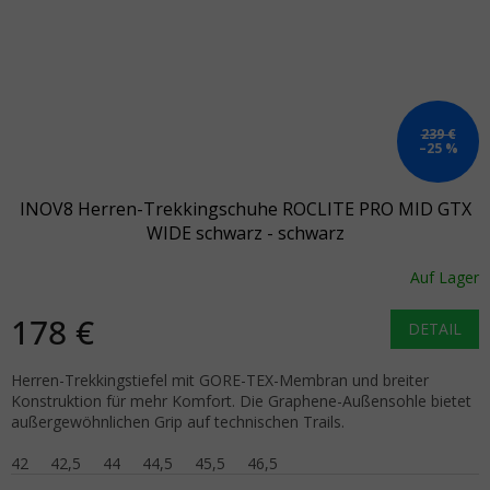
239 €
–25 %
INOV8 Herren-Trekkingschuhe ROCLITE PRO MID GTX
WIDE schwarz - schwarz
Auf Lager
178 €
DETAIL
Herren-Trekkingstiefel mit GORE-TEX-Membran und breiter
Konstruktion für mehr Komfort. Die Graphene-Außensohle bietet
außergewöhnlichen Grip auf technischen Trails.
42
42,5
44
44,5
45,5
46,5