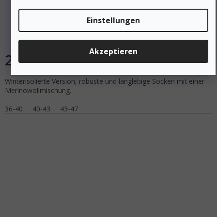
INOV8 Socken THERMO OUTDOOR SOCK HIGH
schwarz/grau - schwarz/grau
Einstellungen
Auf Lager
Akzeptieren
29 €
DETAIL
Winterisolierte Version, robuste und langlebige Socken mit einer
Merinowollmischung.
36-40
40-43
43-47