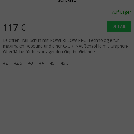
Auf Lager
117 €
DETAIL
Leichter Trail-Schuh mit POWERFLOW PRO-Technologie für
maximalen Rebound und einer G-GRIP-Außensohle mit Graphen-
Oberfläche für hervorragenden Grip im Gelände.
42
42,5
43
44
45
45,5