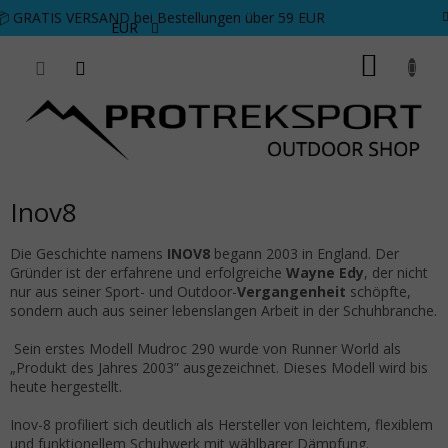
Zum Inhalt springen
📦 GRATIS VERSAND bei Bestellungen über 59 EUR
EUR
WARE
Inov8
Die Geschichte namens
INOV8
begann 2003 in England. Der
Gründer ist der erfahrene und erfolgreiche
Wayne Edy
, der nicht
nur aus seiner Sport- und Outdoor-
Vergangenheit
schöpfte,
sondern auch aus seiner lebenslangen Arbeit in der Schuhbranche.
Sein erstes Modell Mudroc 290 wurde von Runner World als
„Produkt des Jahres 2003” ausgezeichnet. Dieses Modell wird bis
heute hergestellt.
Inov-8 profiliert sich deutlich als Hersteller von leichtem, flexiblem
und funktionellem Schuhwerk mit wählbarer Dämpfung.