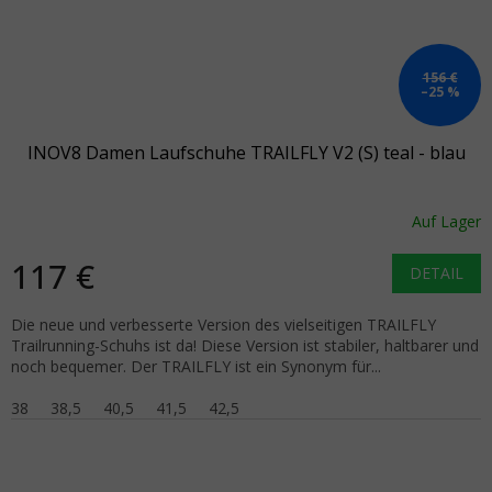
156 €
–25 %
INOV8 Damen Laufschuhe TRAILFLY V2 (S) teal - blau
Auf Lager
117 €
DETAIL
Die neue und verbesserte Version des vielseitigen TRAILFLY
Trailrunning-Schuhs ist da! Diese Version ist stabiler, haltbarer und
noch bequemer. Der TRAILFLY ist ein Synonym für...
38
38,5
40,5
41,5
42,5