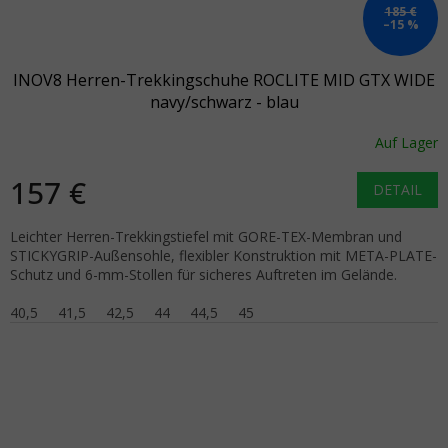
185 €
–15 %
INOV8 Herren-Trekkingschuhe ROCLITE MID GTX WIDE
navy/schwarz - blau
Auf Lager
157 €
DETAIL
Leichter Herren-Trekkingstiefel mit GORE-TEX-Membran und
STICKYGRIP-Außensohle, flexibler Konstruktion mit META-PLATE-
Schutz und 6-mm-Stollen für sicheres Auftreten im Gelände.
40,5
41,5
42,5
44
44,5
45