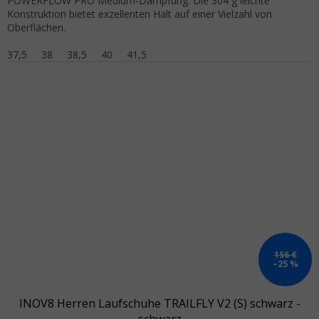
POWERFLOW PRO Medium-Dämpfung. Die 304 g leichte
Konstruktion bietet exzellenten Halt auf einer Vielzahl von
Oberflächen.
37,5
38
38,5
40
41,5
156 €
–25 %
INOV8 Herren Laufschuhe TRAILFLY V2 (S) schwarz -
schwarz