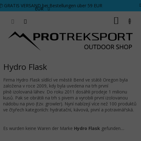
Zum Inhalt springen
📦 GRATIS VERSAND bei Bestellungen über 59 EUR
EUR
WARE
Hydro Flask
Firma
Hydro Flask sídlící ve městě Bend ve státě Oregon byla
založena v roce 2009, kdy byla uvedena na trh první
plně izolovaná láhev. Do roku 2011 dosáhli prodeje 1 milionu
kusů. Pak se obrátili na trh s pivem a vyrobili první izolovanou
nádobu na pivo (tzv. growler). Nyní nabízejí více než 100 produktů
ve čtyřech kategoriích: hydratační, kávová, pivní a potravinářská.
Es wurden keine Waren der Marke
Hydro Flask
gefunden....