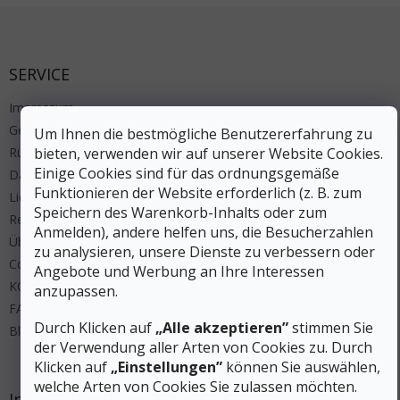
Fußzeile
SERVICE
Impressum
Geschäftsbedingungen
Um Ihnen die bestmögliche Benutzererfahrung zu
Rücksendung
bieten, verwenden wir auf unserer Website Cookies.
Einige Cookies sind für das ordnungsgemäße
Datenschutz
Funktionieren der Website erforderlich (z. B. zum
Lieferung und Zahlung
Speichern des Warenkorb-Inhalts oder zum
Regeln Wettbewerbe
Anmelden), andere helfen uns, die Besucherzahlen
Über uns
zu analysieren, unsere Dienste zu verbessern oder
Cookies
Angebote und Werbung an Ihre Interessen
KONTAKT
anzupassen.
FAQ
Durch Klicken auf
„Alle akzeptieren”
stimmen Sie
Blog
der Verwendung aller Arten von Cookies zu. Durch
Klicken auf
„Einstellungen”
können Sie auswählen,
welche Arten von Cookies Sie zulassen möchten.
Instagram