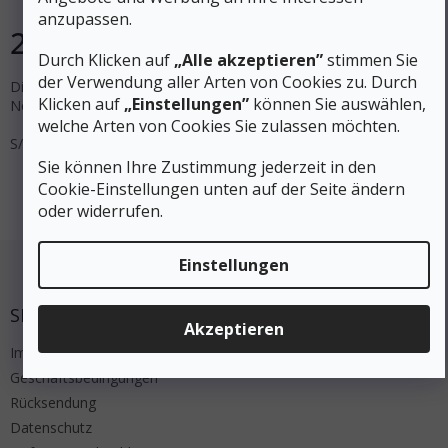
anzupassen.
28 €
DETAIL
Durch Klicken auf
„Alle akzeptieren”
stimmen Sie
der Verwendung aller Arten von Cookies zu. Durch
Die Hiko SLIM Neoprenkappe besteht aus 0,5 mm dickem
Klicken auf
„Einstellungen”
können Sie auswählen,
Neoprenmaterial, das flexibel und bequem ist.
welche Arten von Cookies Sie zulassen möchten.
S/M
L/XL
Sie können Ihre Zustimmung jederzeit in den
2
Artikel insgesamt
Steuerelemente der Liste
Cookie-Einstellungen unten auf der Seite ändern
oder widerrufen.
Fußzeile
Einstellungen
SERVICE
Akzeptieren
Impressum
Geschäftsbedingungen
Rücksendung
Datenschutz