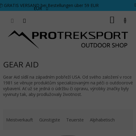
Zum Inhalt springen
📦 GRATIS VERSAND bei Bestellungen über 59 EUR
EUR
WARE
GEAR AID
Gear Aid sídlí na západním pobřeží USA. Od svého založení v roce
1981 se věnuje produktům specializovaným na péči o outdoorové
vybavení. Ať už se jedná o údržbu či opravu, výrobky značky byly
vyvinuty tak, aby prodlužovaly životnost.
Produktsortierung
Meistverkauft
Günstigste
Teuerste
Alphabetisch