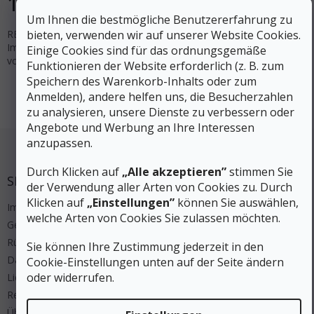
12 €
In den Warenkorb
Um Ihnen die bestmögliche Benutzererfahrung zu
bieten, verwenden wir auf unserer Website Cookies.
REVIVEX LEATHER WATER REPELLENT 120 ml Lederschuh-
Imprägniergel von GEAR AID ist ein Gelprodukt zur Behandlung
Einige Cookies sind für das ordnungsgemäße
von Lederschuhen.
Funktionieren der Website erforderlich (z. B. zum
Speichern des Warenkorb-Inhalts oder zum
1
Artikel insgesamt
Steuerelemente der Liste
Anmelden), andere helfen uns, die Besucherzahlen
zu analysieren, unsere Dienste zu verbessern oder
Angebote und Werbung an Ihre Interessen
Fußzeile
anzupassen.
Durch Klicken auf
„Alle akzeptieren”
stimmen Sie
SERVICE
der Verwendung aller Arten von Cookies zu. Durch
Klicken auf
„Einstellungen”
können Sie auswählen,
Impressum
welche Arten von Cookies Sie zulassen möchten.
Geschäftsbedingungen
Rücksendung
Sie können Ihre Zustimmung jederzeit in den
Datenschutz
Cookie-Einstellungen unten auf der Seite ändern
oder widerrufen.
Lieferung und Zahlung
Regeln Wettbewerbe
Über uns