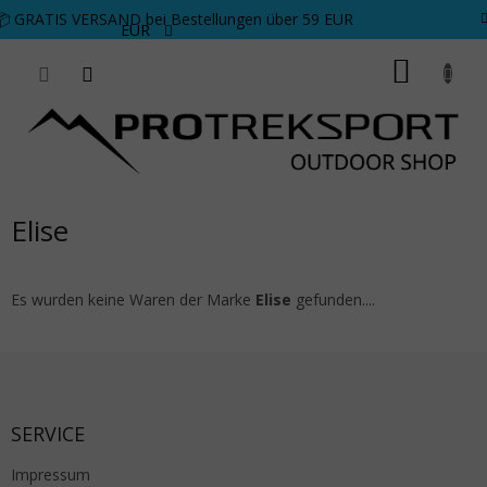
Zum Inhalt springen
📦 GRATIS VERSAND bei Bestellungen über 59 EUR
EUR
WARE
Elise
Es wurden keine Waren der Marke
Elise
gefunden....
Fußzeile
SERVICE
Impressum