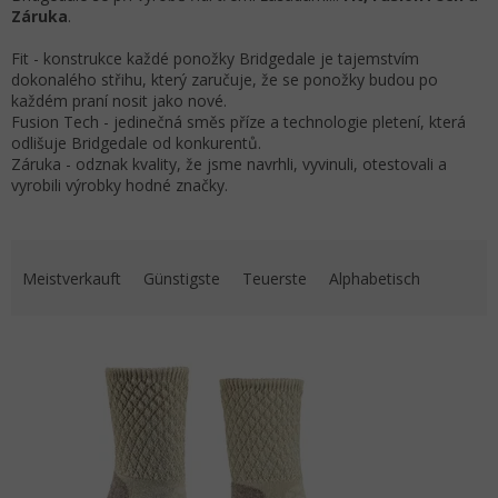
Záruka
.
Fit
- konstrukce každé ponožky Bridgedale je tajemstvím
dokonalého střihu, který zaručuje, že se ponožky budou po
každém praní nosit jako nové.
Fusion Tech
- jedinečná směs příze a technologie pletení, která
odlišuje Bridgedale od konkurentů.
Záruka
- odznak kvality, že jsme navrhli, vyvinuli, otestovali a
vyrobili výrobky hodné značky.
Produktsortierung
Meistverkauft
Günstigste
Teuerste
Alphabetisch
Liste der Produkte