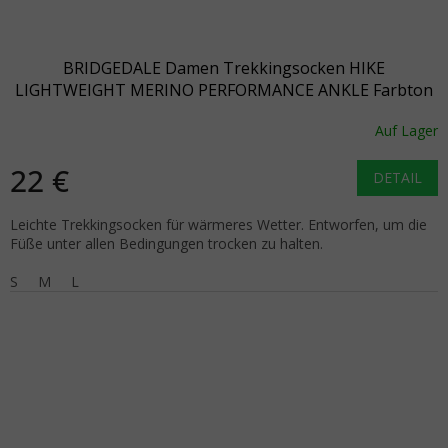
BRIDGEDALE Damen Trekkingsocken HIKE
LIGHTWEIGHT MERINO PERFORMANCE ANKLE Farbton
heather/damson - lila
Auf Lager
22 €
DETAIL
Leichte Trekkingsocken für wärmeres Wetter. Entworfen, um die
Füße unter allen Bedingungen trocken zu halten.
S
M
L