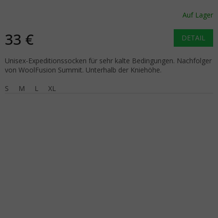
schwarz
Auf Lager
33 €
DETAIL
Unisex-Expeditionssocken für sehr kalte Bedingungen. Nachfolger
von WoolFusion Summit. Unterhalb der Kniehöhe.
S
M
L
XL