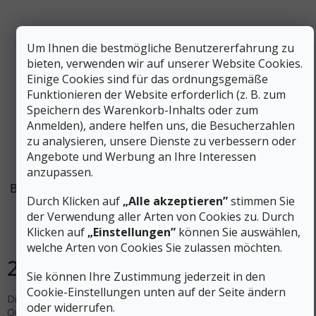
Um Ihnen die bestmögliche Benutzererfahrung zu
bieten, verwenden wir auf unserer Website Cookies.
Einige Cookies sind für das ordnungsgemäße
Funktionieren der Website erforderlich (z. B. zum
Speichern des Warenkorb-Inhalts oder zum
Anmelden), andere helfen uns, die Besucherzahlen
zu analysieren, unsere Dienste zu verbessern oder
Angebote und Werbung an Ihre Interessen
anzupassen.
BRIDGEDALE Damen Trekkingsocken HIKE MIDWEIGHT
Durch Klicken auf
„Alle akzeptieren”
stimmen Sie
MERINO PERFORMANCE ANKLE dunkelviolett
der Verwendung aller Arten von Cookies zu. Durch
Klicken auf
„Einstellungen”
können Sie auswählen,
Auf Lager
welche Arten von Cookies Sie zulassen möchten.
24 €
DETAIL
Sie können Ihre Zustimmung jederzeit in den
Cookie-Einstellungen unten auf der Seite ändern
Die Hike Midweight Performance Ankle Socks wurden für
oder widerrufen.
Outdoor-Enthusiasten entwickelt, die Wanderschuhe den Stiefeln