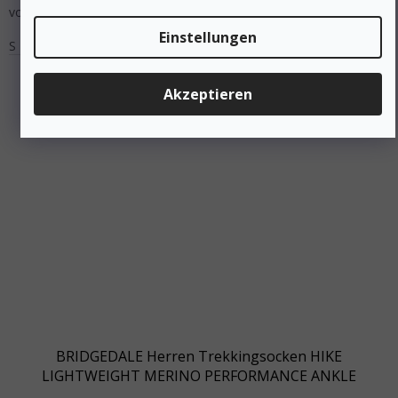
vorziehen. Sie halten die Füße den ganzen Tag über trocken...
Einstellungen
S
M
L
Akzeptieren
BRIDGEDALE Herren Trekkingsocken HIKE
LIGHTWEIGHT MERINO PERFORMANCE ANKLE
petrol/navy - blau