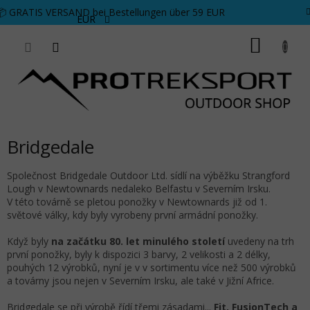
Zum Inhalt springen
📦 GRATIS VERSAND bei Bestellungen über 59 EUR
EUR
WARE
Bridgedale
Společnost Bridgedale Outdoor Ltd. sídlí na výběžku Strangford
Lough v Newtownards nedaleko Belfastu v Severním Irsku.
V této továrně se pletou ponožky v Newtownards již od 1.
světové války, kdy byly vyrobeny první armádní ponožky.
Když byly
na začátku 80. let minulého století
uvedeny na trh
první ponožky, byly k dispozici 3 barvy, 2 velikosti a 2 délky,
pouhých 12 výrobků, nyní je v v sortimentu více než 500 výrobků
a továrny jsou nejen v Severním Irsku, ale také v Jižní Africe.
Bridgedale se při výrobě řídí třemi zásadami...
Fit, FusionTech a