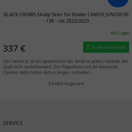
BLACK CROWS Skialp Skier für Kinder CAMOX JUNIOR 90
- 139 - rot 2022/2023
Auf Lager
337 €
In den Warenkorb
Der camox jr. ist ein spielerischer Ski, derdir in jedem Gelände den
Spaß nicht verderbenwird. Der Pappelkern und die klassische
Camber-Mitte halten dich in langen, schnellen...
7
Artikel insgesamt
Steuerelemente der Liste
Fußzeile
SERVICE