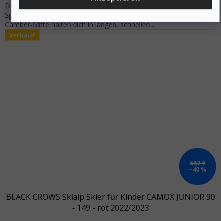
Der camox jr. ist ein spielerischer Ski, derdir in jedem Gelände den
Spaß nicht verderbenwird. Der Pappelkern und die klassische
Camber-Mitte halten dich in langen, schnellen...
Verkauf
562 €
–40 %
BLACK CROWS Skialp Skier für Kinder CAMOX JUNIOR 90
- 149 - rot 2022/2023