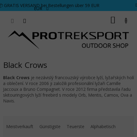
Zum Inhalt springen
📦 GRATIS VERSAND bei Bestellungen über 59 EUR
EUR
WARE
Black Crows
Black Crows
je nezávislý francouzský výrobce lyží, lyžařských holí
a oblečení. V roce 2006 ji založili profesionální lyžaři Camille
Jaccoux a Bruno Compagnet. V roce 2012 firma představila řadu
skitouringových lyží freebird s modely Orb, Mentis, Camox, Ova a
Navis.
Produktsortierung
Meistverkauft
Günstigste
Teuerste
Alphabetisch