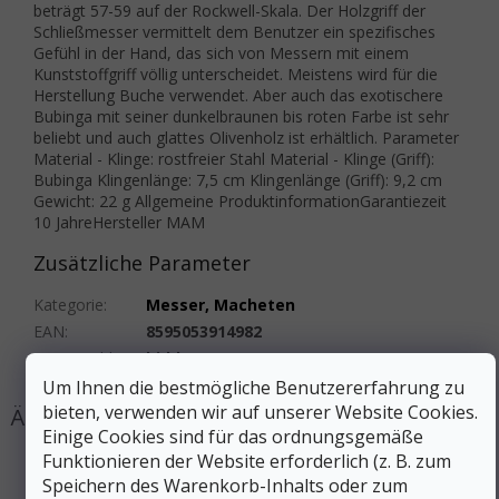
beträgt 57-59 auf der Rockwell-Skala. Der Holzgriff der
Schließmesser vermittelt dem Benutzer ein spezifisches
Gefühl in der Hand, das sich von Messern mit einem
Kunststoffgriff völlig unterscheidet. Meistens wird für die
Herstellung Buche verwendet. Aber auch das exotischere
Bubinga mit seiner dunkelbraunen bis roten Farbe ist sehr
beliebt und auch glattes Olivenholz ist erhältlich. Parameter
Material - Klinge: rostfreier Stahl Material - Klinge (Griff):
Bubinga Klingenlänge: 7,5 cm Klingenlänge (Griff): 9,2 cm
Gewicht: 22 g Allgemeine ProduktinformationGarantiezeit
10 JahreHersteller MAM
Zusätzliche Parameter
Kategorie
:
Messer, Macheten
EAN
:
8595053914982
#sizes_table#
:
hidden
Um Ihnen die bestmögliche Benutzererfahrung zu
bieten, verwenden wir auf unserer Website Cookies.
Einige Cookies sind für das ordnungsgemäße
Funktionieren der Website erforderlich (z. B. zum
Speichern des Warenkorb-Inhalts oder zum