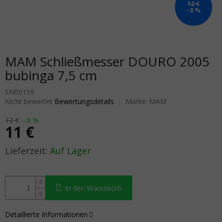
12 €
–8 %
MAM Schließmesser DOURO 2005
bubinga 7,5 cm
SN00159
Die durchschnittliche Produktbewertung ist 0,0 von 5 Sternen.
Nicht bewertet
Bewertungsdetails
Marke:
MAM
12 €
–8 %
11 €
Verkaufspreis:
Auf Lager
In den Warenkorb
Detaillierte Informationen