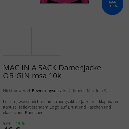
57 €
–19 %
MAC IN A SACK Damenjacke
ORIGIN rosa 10k
Die durchschnittliche Produktbewertung ist 0,0 von 5 Sternen.
Nicht bewertet
Bewertungsdetails
Marke:
Mac In a Sac
Leichte, wasserdichte und atmungsaktive Jacke mit klappbarer
Kapuze, reflektierendem Logo auf Brust und Taschen und
elastischen Bündchen.
57 €
–19 %