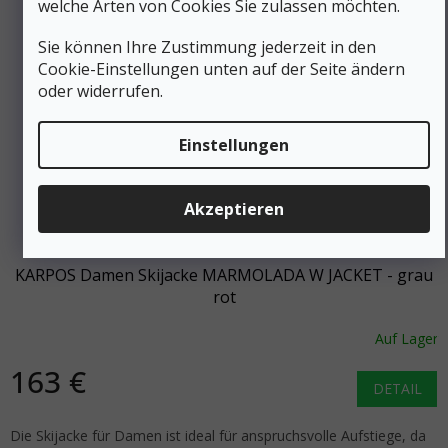
welche Arten von Cookies Sie zulassen möchten.
Sie können Ihre Zustimmung jederzeit in den
Cookie-Einstellungen unten auf der Seite ändern
oder widerrufen.
Einstellungen
Akzeptieren
326 €
–50 %
KARPOS Damen Skijacke MARMOLADA W JACKET - grau
rot
Auf Lager
163 €
DETAIL
Die Skijacke für Damen ist ideal für anspruchsvolle Aufstiege, da