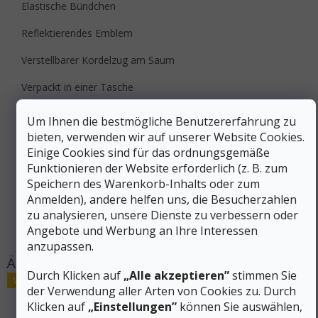
Elastische Bündchen
Reflektierendes Emblem
Verstellbarer Kordelzug am Saum
Verpackt in einer Tasche
Zusätzliche Parameter
Um Ihnen die bestmögliche Benutzererfahrung zu
bieten, verwenden wir auf unserer Website Cookies.
Kategorie
:
Sportjacken für Damen
Einige Cookies sind für das ordnungsgemäße
EAN
:
Variante wählen
Funktionieren der Website erforderlich (z. B. zum
Aktivität
:
Wandern
Speichern des Warenkorb-Inhalts oder zum
Geschlecht
:
Frauen
Anmelden), andere helfen uns, die Besucherzahlen
Produktart
:
Jacken, Westen
zu analysieren, unsere Dienste zu verbessern oder
#sizes_table#
:
hidden
Angebote und Werbung an Ihre Interessen
anzupassen.
Durch Klicken auf
„Alle akzeptieren”
stimmen Sie
Verkauf
der Verwendung aller Arten von Cookies zu. Durch
Klicken auf
„Einstellungen”
können Sie auswählen,