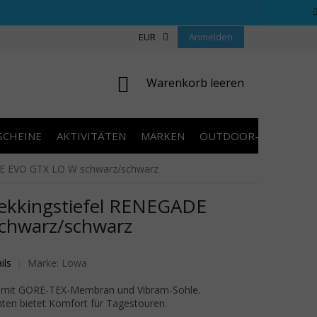
REGELN WETTBEWERBE
ÜBER UNS
EUR
Anmelden
COOKIES
KONTAKT
WARENKORB
Warenkorb leeren
SCHEINE
AKTIVITÄTEN
MARKEN
OUTDOOR-AUSVERKA
DE EVO GTX LO W schwarz/schwarz
ekkingstiefel RENEGADE
chwarz/schwarz
wertung ist 0,0 von 5 Sternen.
ils
Marke:
Lowa
el mit GORE-TEX-Membran und Vibram-Sohle.
ten bietet Komfort für Tagestouren.