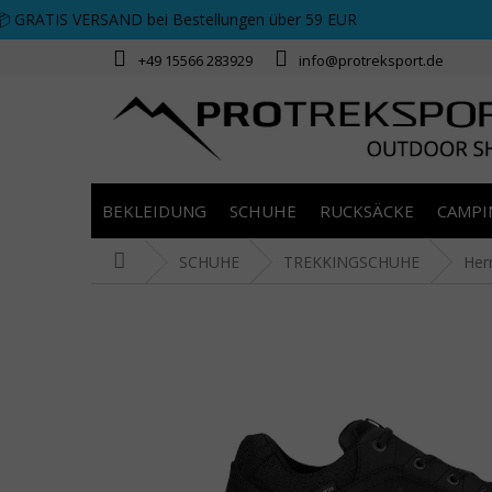
Zum Inhalt springen
📦 GRATIS VERSAND bei Bestellungen über 59 EUR
+49 15566 283929
info@protreksport.de
BEKLEIDUNG
SCHUHE
RUCKSÄCKE
CAMPI
Startseite
SCHUHE
TREKKINGSCHUHE
Her