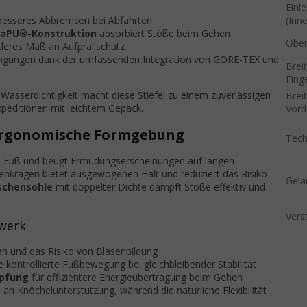
Einl
(Inn
besseres Abbremsen bei Abfahrten
aPU®-Konstruktion
absorbiert Stöße beim Gehen
Obert
tleres Maß an Aufprallschutz
dingungen dank der umfassenden Integration von GORE-TEX und
Brei
Fing
 Wasserdichtigkeit macht diese Stiefel zu einem zuverlässigen
Brei
peditionen mit leichtem Gepäck.
Vord
 ergonomische Formgebung
Tech
en Fuß und beugt Ermüdungserscheinungen auf langen
nkragen bietet ausgewogenen Halt und reduziert das Risiko
Gelä
chensohle
mit doppelter Dichte dämpft Stöße effektiv und
Vers
werk
en und das Risiko von Blasenbildung
e kontrollierte Fußbewegung bei gleichbleibender Stabilität
mpfung
für effizientere Energieübertragung beim Gehen
ß an Knöchelunterstützung, während die natürliche Flexibilität