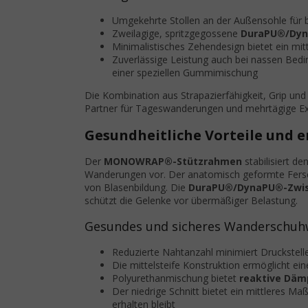
Umgekehrte Stollen an der Außensohle für 
Zweilagige, spritzgegossene
DuraPU®/Dyn
Minimalistisches Zehendesign bietet ein mit
Zuverlässige Leistung auch bei nassen Be
einer speziellen Gummimischung
Die Kombination aus Strapazierfähigkeit, Grip und
Partner für Tageswanderungen und mehrtägige Ex
Gesundheitliche Vorteile und
Der
MONOWRAP®-Stützrahmen
stabilisiert d
Wanderungen vor. Der anatomisch geformte Ferse
von Blasenbildung. Die
DuraPU®/DynaPU®-Zwis
schützt die Gelenke vor übermäßiger Belastung.
Gesundes und sicheres Wanderschuh
Reduzierte Nahtanzahl minimiert Druckstell
Die mittelsteife Konstruktion ermöglicht ein
Polyurethanmischung bietet
reaktive Dä
Der niedrige Schnitt bietet ein mittleres Ma
erhalten bleibt