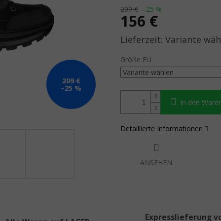
209 €
–25 %
156 €
Verkaufspreis:
Variante wäh
Größe EU
209 €
–25 %
In den Ware
Detaillierte Informationen
ANSEHEN
Expresslieferung v