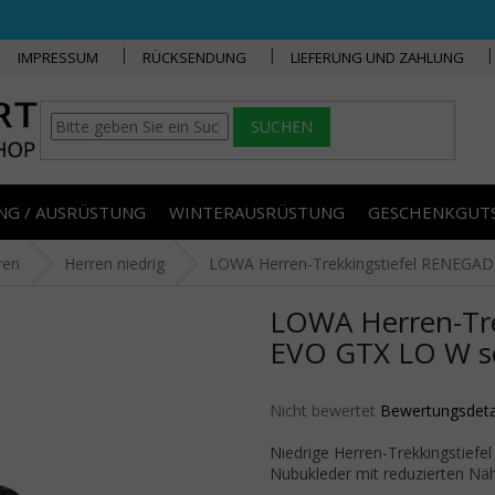
IMPRESSUM
RÜCKSENDUNG
LIEFERUNG UND ZAHLUNG
SUCHEN
NG / AUSRÜSTUNG
WINTERAUSRÜSTUNG
GESCHENKGUT
ren
Herren niedrig
LOWA Herren-Trekkingstiefel RENEGA
LOWA Herren-Tr
EVO GTX LO W s
Die durchschnittliche Produktbe
Nicht bewertet
Bewertungsdeta
Niedrige Herren-Trekkingstief
Nubukleder mit reduzierten Näh