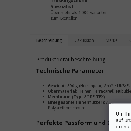
Trekkingschuhe
Spezialist
Über mehr als 1.000 Varianten
zum Bestellen
Beschreibung
Diskussion
Marke
Produktdetailbeschreibung
Technische Parameter
Gewicht:
890 g (Herrenpaar, Größe UK8/E
Obermaterial:
Heinen Terracare® Nubukle
Membrane (Typ:
GORE-TEX)
Einlegesohle (Innenfutter):
ATC-
Polyurethanschaum
Um Ihn
auf un
Perfekte Passform und Größe 
ordnun