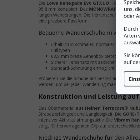
Speich
Die
Lowa Renegade Evo GTX LO
Herren-Trekkin
uns, d
95,8 mm konzipiert. Das
MONOWRAP®-System
langen Wanderungen. Die Herrenschuh-Konstruktio
oder A
eine präzisere Passform.
Durch 
Bequeme Wanderschuhe in verschied
Arten 
auswäh
Erhältlich in schmaler, normaler und
breite
Fußtypen
Sie kö
68,8 mm breite Zehenbox bietet viel Platz 
auf de
Sicherer Fersensitz mit seitlicher Stabilisi
Standard-Schnürung ermöglicht individuell
Probieren Sie die Schuhe am besten am Nachmitta
Eins
werden, um bei jeder Wanderung maximalen Komf
Konstruktion und Leistung au
Das Obermaterial
aus Heinen Terracare® Nub
Strapazierfähigkeit und Langlebigkeit. Die
GORE-
intensiver Aktivität atmungsaktiv. Die
Vibram Ren
sorgt für hervorragenden Grip auf unterschiedlich
Niedrige Wanderschuhe für den Allro