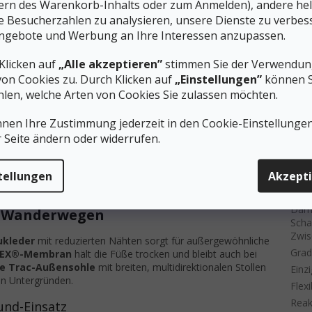
ern des Warenkorb-Inhalts oder zum Anmelden), andere he
gschuhe sind für einen breiten Fuß mit einer Vorfußbreite von
Gewi
ie Besucherzahlen zu analysieren, unsere Dienste zu verbes
bietet Fersen- und Fußgewölbestabilisierung für idealen Halt auf
Schn
n berücksichtigt die Anatomie des männlichen Fußes und bietet
ngebote und Werbung an Ihre Interessen anzupassen.
Kate
von 
Klicken auf
„Alle akzeptieren”
stimmen Sie der Verwendung
enen Weiten
von Cookies zu. Durch Klicken auf
„Einstellungen”
können S
Step
len, welche Arten von Cookies Sie zulassen möchten.
Prod
r Ausführung
für eine präzise Passform für verschiedene
Für 
nnen Ihre Zustimmung jederzeit in den Cookie-Einstellunge
für natürliche Bewegungen
#siz
r Seite ändern oder widerrufen.
erung sorgt für Kontrolle auf unebenem Untergrund
Einla
e Anpassung der Spannung
Gewi
g mit den Trekkingsocken aus, die Sie beim Wandern tragen
tellungen
Akzept
ort zu genießen.
Memb
Däm
f Wanderwegen
Scha
Zwis
ukleder
mit reduzierten Nähten sorgt für außergewöhnliche
Grad
TEX®-Membran
hält die Füße trocken und bleibt auch bei
e Trac-Außensohle
mit breiten, multidirektionalen Stollen
Einz
en Untergründen.
Flexi
Reak
und-Einsatz