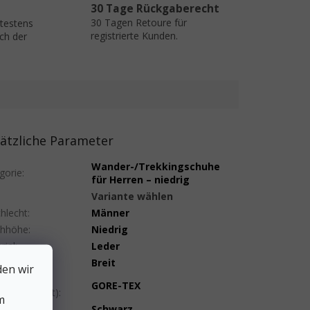
30 Tage Rückgaberecht
30 Tagen Retoure für
ätestens
registrierte Kunden.
ch der
ätzliche Parameter
Wander-/Trekkingschuhe
gorie
:
für Herren – niedrig
:
Variante wählen
hlecht
:
Männer
uhhöhe
:
Niedrig
rial
:
Leder
hweite
:
Breit
den wir
brane
GORE-TEX
serfestigkeit)
:
m
e
:
Schwarz