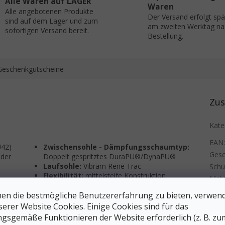
Alle Waren auf LAGER
Waren
Alle angebotenen Produkte
Der Versand erfolgt sp
sind auf dem Lager und zum
am zweiten Werktag na
sofortigen Versand bereit.
Bestellung.
Geschenkgutscheine
Zus
Kate
EAN
U42)
Zwischensohle - Dämpfungsschaumtyp:
Gesc
der
Doppelt gespritztes DuraPU®/DynaPU®
Laufsohle:
Vibram Rene Trac
Sch
Flexibilität:
mittelsteife Konstruktion
Mate
Dämpfungsgrad:
Mittel bis hoch
Schu
en die bestmögliche Benutzererfahrung zu bieten, verwen
Mem
serer Website Cookies. Einige Cookies sind für das
für Herren-Trekkingschuhe
(Was
gsgemäße Funktionieren der Website erforderlich (z. B. zu
Farb