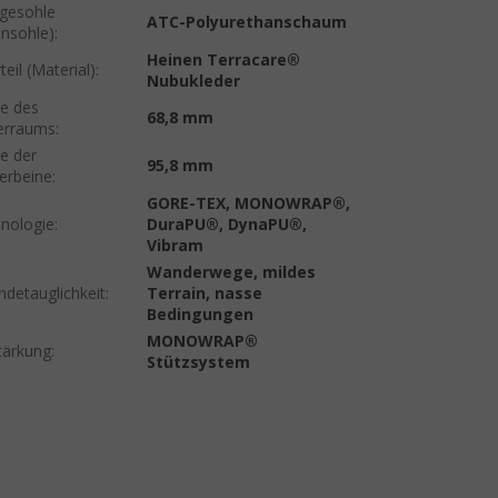
egesohle
ATC-Polyurethanschaum
ensohle)
:
Heinen Terracare®
eil (Material)
:
Nubukleder
te des
68,8 mm
erraums
:
te der
95,8 mm
erbeine
:
GORE-TEX, MONOWRAP®,
nologie
:
DuraPU®, DynaPU®,
Vibram
Wanderwege, mildes
ndetauglichkeit
:
Terrain, nasse
Bedingungen
MONOWRAP®
tärkung
:
Stützsystem