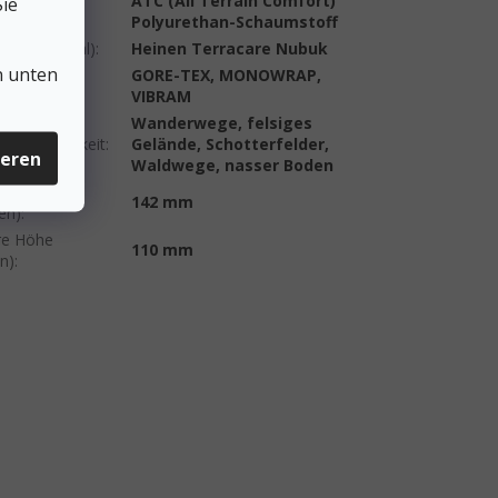
egesohle
ATC (All Terrain Comfort)
ie
ensohle)
:
Polyurethan-Schaumstoff
eil (Material)
:
Heinen Terracare Nubuk
n unten
GORE-TEX, MONOWRAP,
nologie
:
VIBRAM
Wanderwege, felsiges
ndetauglichkeit
:
Gelände, Schotterfelder,
ieren
Waldwege, nasser Boden
re Höhe
142 mm
en)
:
re Höhe
110 mm
en)
: