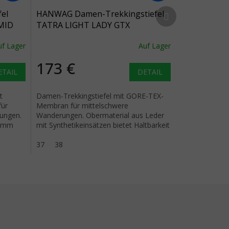
Nächstes Produkt
el
HANWAG Damen-Trekkingstiefel
MID
TATRA LIGHT LADY GTX
a -
nebel/hellgrau - grau
uf Lager
Auf Lager
173 €
ETAIL
DETAIL
t
Damen-Trekkingstiefel mit GORE-TEX-
für
Membran für mittelschwere
gungen.
Wanderungen. Obermaterial aus Leder
4 mm
mit Synthetikeinsätzen bietet Haltbarkeit
und Leichtigkeit für lange Wanderungen.
37
38