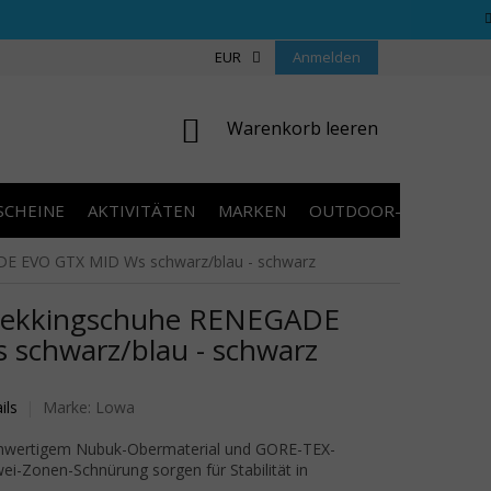
REGELN WETTBEWERBE
ÜBER UNS
EUR
Anmelden
COOKIES
KONTAKT
WARENKORB
Warenkorb leeren
SCHEINE
AKTIVITÄTEN
MARKEN
OUTDOOR-AUSVERKA
 EVO GTX MID Ws schwarz/blau - schwarz
ekkingschuhe RENEGADE
schwarz/blau - schwarz
wertung ist 0,0 von 5 Sternen.
ils
Marke:
Lowa
chwertigem Nubuk-Obermaterial und GORE-TEX-
i-Zonen-Schnürung sorgen für Stabilität in