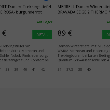
ORT Damen-Trekkingstiefel
MERRELL Damen Winterstief
 ROSA- burgunderrot
BRAVADA EDGE 2 THERMO 
WATERPROOF schwarz/aron
Auf Lager
A
schwarz
 €
89 €
DETAIL
D
rekkingstiefel mit
Damen-Winterstiefel mit M Selec
ichter Gritex-Membran und
WARM-Membran und Isolierung 
Sohle. Nubuk-Rindsleder sorgt
Trekkingtouren bei kalten Bedin
apazierfähigkeit und Komfort bei
Quantum Grip-Außensohle mit 
n bis mittleren Wanderungen.
Stollen für sicheren Halt.
7
38
39
40
41
42
37
37,5
38
40