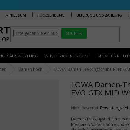
IMPRESSUM
RÜCKSENDUNG
LIEFERUNG UND ZAHLUNG
SUCHEN
NG / AUSRÜSTUNG
WINTERAUSRÜSTUNG
GESCHENKGUT
men
Damen hoch
LOWA Damen-Trekkingschuhe RENEGADE
LOWA Damen-Tr
EVO GTX MID Ws 
Die durchschnittliche Produktbe
Nicht bewertet
Bewertungsdeta
Damen-Trekkingstiefel mit ho
Membran. Vibram-Sohle und Zwe
abwechslungsreichem Terrain.