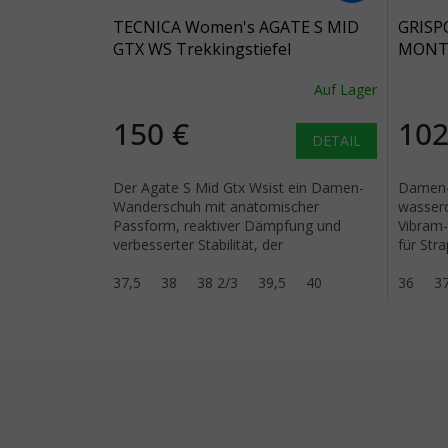
TECNICA Women's AGATE S MID
GRISP
GTX WS Trekkingstiefel
MONTE
tiefgrau/lavendel - blau
Auf Lager
150 €
102
DETAIL
Der Agate S Mid Gtx Wsist ein Damen-
Damen-T
Wanderschuh mit anatomischer
wasserd
Passform, reaktiver Dämpfung und
Vibram-
verbesserter Stabilität, der
für Str
hervorragenden Halt, Komfort und
leichte
Flexibilität auf...
37,5
38
38 2/3
39,5
40
36
3
Fußzeile