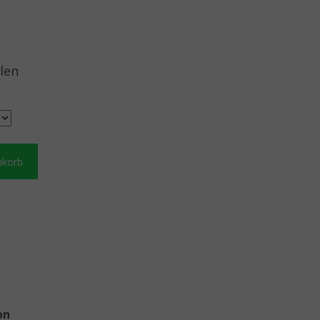
len
nkorb
on