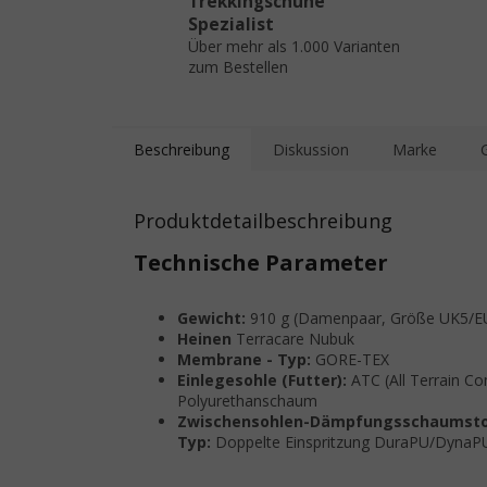
Trekkingschuhe
Spezialist
Über mehr als 1.000 Varianten
zum Bestellen
Beschreibung
Diskussion
Marke
Produktdetailbeschreibung
Technische Parameter
Gewicht:
910 g (Damenpaar, Größe UK5/E
Heinen
Terracare Nubuk
Membrane - Typ:
GORE-TEX
Einlegesohle (Futter):
ATC (All Terrain Co
Polyurethanschaum
Zwischensohlen-Dämpfungsschaumstof
Typ:
Doppelte Einspritzung DuraPU/DynaP