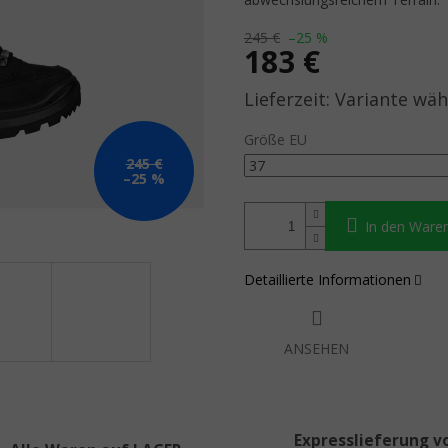
245 €
–25 %
183 €
Verkaufspreis:
Variante wäh
Größe EU
245 €
–25 %
In den Ware
Detaillierte Informationen
ANSEHEN
Expresslieferung v