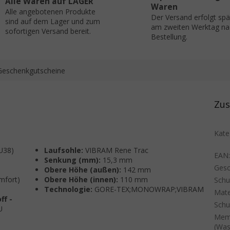
Alle Waren auf LAGER
Waren
Alle angebotenen Produkte
Der Versand erfolgt sp
sind auf dem Lager und zum
am zweiten Werktag na
sofortigen Versand bereit.
Bestellung.
Geschenkgutscheine
Zus
Kate
U38)
Laufsohle:
VIBRAM Rene Trac
EAN
Senkung (mm):
15,3 mm
Gesc
Obere Höhe (außen):
142 mm
mfort)
Obere Höhe (innen):
110 mm
Sch
Technologie:
GORE-TEX;MONOWRAP;VIBRAM
Mate
f -
Schu
U
Mem
(Was