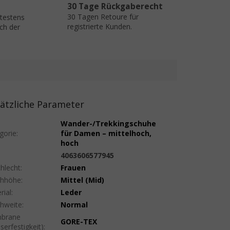
30 Tage Rückgaberecht
30 Tagen Retoure für
ätestens
registrierte Kunden.
ch der
ätzliche Parameter
Wander-/Trekkingschuhe
gorie
:
für Damen – mittelhoch,
hoch
:
4063606577945
hlecht
:
Frauen
uhhöhe
:
Mittel (Mid)
rial
:
Leder
hweite
:
Normal
brane
GORE-TEX
serfestigkeit)
: