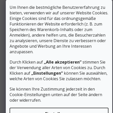
Geschlecht
:
Unisex
Um Ihnen die bestmögliche Benutzererfahrung zu
Material
:
Aluminium
bieten, verwenden wir auf unserer Website Cookies.
Farbe
:
Schwarz
Einige Cookies sind für das ordnungsgemäße
Wasserfestigkeit
:
Spritzwassergeschützt
Funktionieren der Website erforderlich (z. B. zum
Gewicht (g)
:
151 bis 200 g
Speichern des Warenkorb-Inhalts oder zum
Max. Dauer von Leuchten
51 bis 100
Anmelden), andere helfen uns, die Besucherzahlen
(h)
:
zu analysieren, unsere Dienste zu verbessern oder
Max. Dauer von Leuchten
bis zu 5
Angebote und Werbung an Ihre Interessen
(max. Leistung) (h)
:
anzupassen.
Max. Lichtstrom (lm)
:
2001 und mehr
Maximales Nachglühen (m)
:
301 und mehr
Durch Klicken auf
„Alle akzeptieren”
stimmen Sie
Nein - dauerhaft
der Verwendung aller Arten von Cookies zu. Durch
Einstellbarer Lichtkegel
:
kombiniert
Klicken auf
„Einstellungen”
können Sie auswählen,
Wiederaufladbare Batterie
welche Arten von Cookies Sie zulassen möchten.
Form der Stromversorgung
:
(Akkumulator)
#sizes_table#
:
hidden
Sie können Ihre Zustimmung jederzeit in den
Gewicht von Stirnlampe und
Cookie-Einstellungen unten auf der Seite ändern
173 g
Stirnbändern
:
oder widerrufen.
Gewicht der Batterie 106
500 g
Wh
: