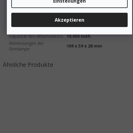
Einstellungen
Gewicht von
668 g
Licht/Gurten/Akkumulator
:
Max. Lichtstrom
:
6.500 lm
Akzeptieren
Max. Beleuchtungszeit
:
1 Std. 40 Min. bis 84 Std
Energiequelle
:
Akku (USB-C-Ladekabel)
Kapazität des Akkumulators
:
10.000 mAh
Abmessungen der
109 x 59 x 28 mm
Stirnlampe
: