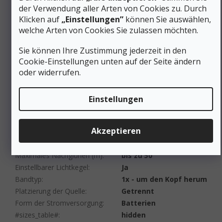
Camping-Ausrüstung
der Verwendung aller Arten von Cookies zu. Durch
Kategorie
:
Ausverkauf
Klicken auf
„Einstellungen”
können Sie auswählen,
EAN
:
4058205010405
welche Arten von Cookies Sie zulassen möchten.
Geschlecht
:
Unisex
Sie können Ihre Zustimmung jederzeit in den
Material
:
Plastik
Cookie-Einstellungen unten auf der Seite ändern
Farbe
:
Grün
oder widerrufen.
Wasserfestigkeit
:
Spritzwassergeschützt
Rotlicht
:
Ja
Einstellungen
Gewicht (g)
:
51 bis 100 g
Max. Dauer von Leuchten (h)
:
21 bis 50
Max. Dauer von Leuchten
6 bis 10
Akzeptieren
(max. Leistung) (h)
:
Max. Lichtstrom (lm)
:
201 bis 300
Maximales Nachglühen (m)
:
bis zu 50
Einstellbarer Lichtkegel
:
Ja
Bandtyp
:
1x - um den Kopf herum
Platzierung der Quelle
:
Getrennt
Form der Stromversorgung
:
Batterien
#sizes_table#
:
hidden