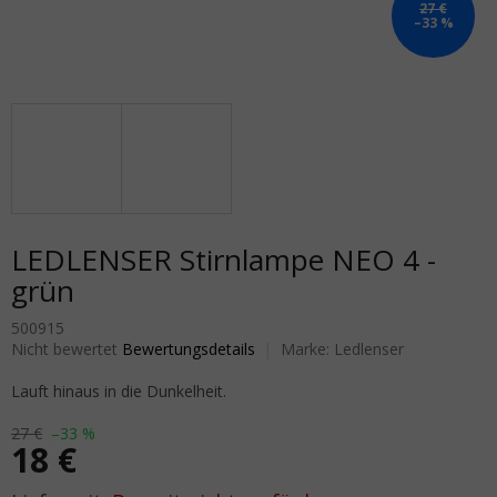
27 €
–33 %
LEDLENSER Stirnlampe NEO 4 -
grün
500915
Die durchschnittliche Produktbewertung ist 0,0 von 5 Sternen.
Nicht bewertet
Bewertungsdetails
Marke:
Ledlenser
Lauft hinaus in die Dunkelheit.
27 €
–33 %
18 €