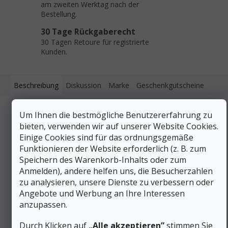
am zweiten Werktag nach der
Bestellung.
30 Tage Rückgaberecht
30 Tagen Retoure für registrierte
Kunden.
Beschreibung
Diskussion
Marke
Geschenkgutscheine
Um Ihnen die bestmögliche Benutzererfahrung zu
Produktdetailbeschreibung
bieten, verwenden wir auf unserer Website Cookies.
Einige Cookies sind für das ordnungsgemäße
Die neue Ledlenser NEO 4 Stirnlampe wurde speziell für
Läufer entwickelt. Sie bietet eine Leistung von bis zu 240 lm
Funktionieren der Website erforderlich (z. B. zum
und eine Akkulaufzeit von bis zu 40 Stunden. Dank des
Speichern des Warenkorb-Inhalts oder zum
roten Rücklichts wird der Läufer von allen Seiten sicher
Anmelden), andere helfen uns, die Besucherzahlen
ausgeleuchtet. Nur 100 g Gewicht, hohe
zu analysieren, unsere Dienste zu verbessern oder
Komfortmaterialien, staub- und wasserdicht nach IP57,
Angebote und Werbung an Ihre Interessen
Frühwarnfunktion für entladene Batterien, rotes Rücklicht.
anzupassen.
Zusätzliche Parameter
Durch Klicken auf
„Alle akzeptieren”
stimmen Sie