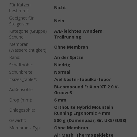
Für Katzen
Nicht
bestimmt
:
Geeignet für
Nein
Steigeisen
:
Kategorie (Gruppe)
A/B-leichtes Wandern,
Schuhe
:
Trailrunning
Membran
Ohne Membran
(Wasserdichtigkeit)
:
Rand
:
An der Spitze
Schafthöhe
:
Niedrig
Schuhbreite
:
Normal
#sizes_table#
:
/velikostni-tabulka-topo/
Bi-compound FriXion XT 2.0 V-
Außensohle
:
Groove3
Drop (mm)
:
6 mm
OrthoLite Hybrid Mountain
Einlegesohle
:
Running Ergonomic 4 mm
Gewicht
:
500 g (Damenpaar, Gr. UK5/EU38)
Membran - Typ
:
Ohne Membran
Air Mesh, Thermogeklebte