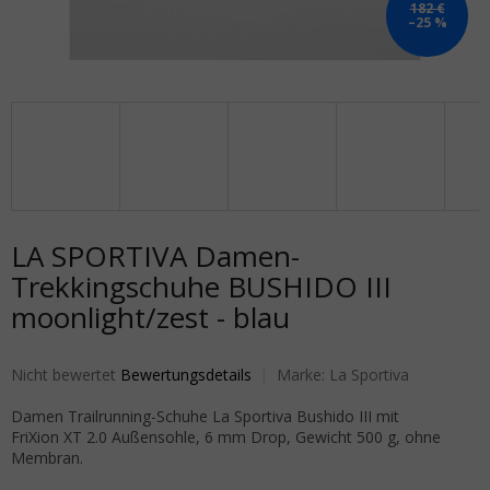
182 €
–25 %
LA SPORTIVA Damen-
Trekkingschuhe BUSHIDO III
moonlight/zest - blau
Die durchschnittliche Produktbewertung ist 0,0 von 5 Sternen.
Nicht bewertet
Bewertungsdetails
Marke:
La Sportiva
Damen Trailrunning-Schuhe La Sportiva Bushido III mit
FriXion XT 2.0 Außensohle, 6 mm Drop, Gewicht 500 g, ohne
Membran.