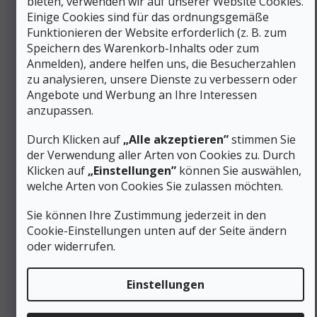
bieten, verwenden wir auf unserer Website Cookies.
verteilt den Schnürdruck gleichmäßig über den Rist und
Einige Cookies sind für das ordnungsgemäße
verhindert lokale Druckstellen.
Funktionieren der Website erforderlich (z. B. zum
Speichern des Warenkorb-Inhalts oder zum
Biomechanische Eigenschaften für lange
Anmelden), andere helfen uns, die Besucherzahlen
Ausfahrten
zu analysieren, unsere Dienste zu verbessern oder
Damen-Leistenformgebung berücksichtigt die
Angebote und Werbung an Ihre Interessen
Proportionen des weiblichen Fußes im Fersen- und
anzupassen.
Vorfußbereich
Steife TPU-Fersenkappe gewährleistet stabilen
Durch Klicken auf
„Alle akzeptieren”
stimmen Sie
Fersenkontakt zum Boden auch an losen Hängen
der Verwendung aller Arten von Cookies zu. Durch
OrthoLite-Einlegesohle
mit profiliertem
Klicken auf
„Einstellungen”
können Sie auswählen,
Fußgewölbe passt die Unterstützung an die
welche Arten von Cookies Sie zulassen möchten.
Streckenlänge an
Geringe Zwischensohlenhohe fördert die
Propriozeption, also die Wahrnehmung der
Sie können Ihre Zustimmung jederzeit in den
Fußstellung im Raum
Cookie-Einstellungen unten auf der Seite ändern
oder widerrufen.
Für Füße mit ungewöhnlicher Breite oder hohem
Fußgewölbe empfehlen wir, den Schuh mit Socken
passender Dicke anzuprobieren und einen kurzen
Einstellungen
Testabstieg zu machen, bei dem das Verhalten der
Fersenkappe und ein mögliches Anstoßen der Zehen