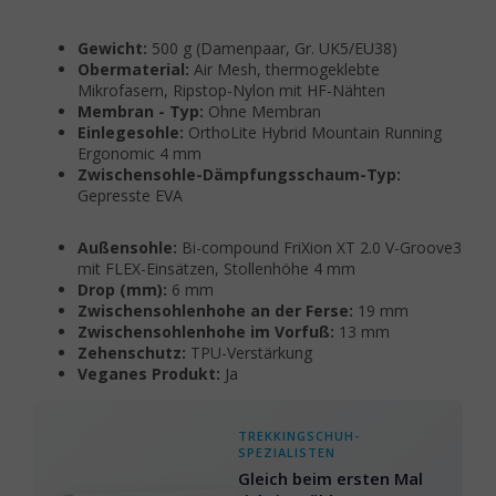
Gewicht:
500 g (Damenpaar, Gr. UK5/EU38)
Obermaterial:
Air Mesh, thermogeklebte
Mikrofasern, Ripstop-Nylon mit HF-Nähten
Membran - Typ:
Ohne Membran
Einlegesohle:
OrthoLite Hybrid Mountain Running
Ergonomic 4 mm
Zwischensohle-Dämpfungsschaum-Typ:
Gepresste EVA
Außensohle:
Bi-compound FriXion XT 2.0 V-Groove3
mit FLEX-Einsätzen, Stollenhöhe 4 mm
Drop (mm):
6 mm
Zwischensohlenhohe an der Ferse:
19 mm
Zwischensohlenhohe im Vorfuß:
13 mm
Zehenschutz:
TPU-Verstärkung
Veganes Produkt:
Ja
TREKKINGSCHUH-
SPEZIALISTEN
Gleich beim ersten Mal