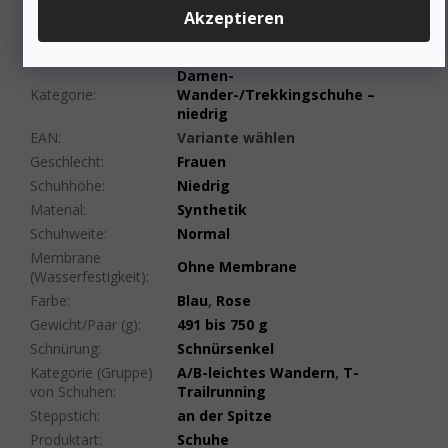
deutlich wird.
Akzeptieren
Zusätzliche Parameter
Damen-
Kategorie
:
Wander-/Trekkingschuhe –
niedrig
EAN
:
Variante wählen
Geschlecht
:
Frauen
Schuhhöhe
:
Niedrig
Material
:
Synthetik
Schuhweite
:
Normal
Membrane
Ohne Membrane
(Wasserfestigkeit)
:
Farbe
:
Blau
,
Rose
Gewicht/Paar (g)
:
491 bis 750 g
Schnürung
:
Schnürsenkel
Kategorie (Gruppe)
A/B-leichtes Wandern
,
T-
von Schuhen
:
Trailrunning
Steppstich
:
an der Spitze
Produktart
:
Schuhe