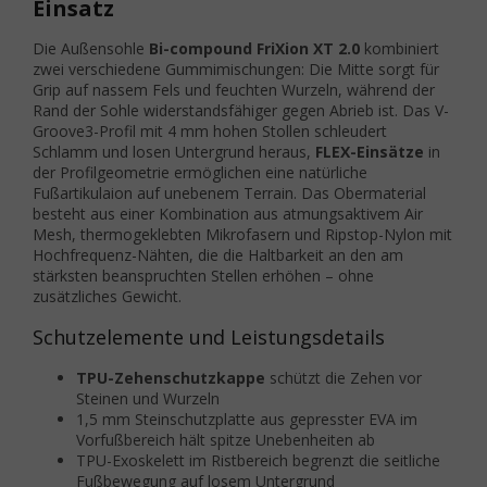
Einsatz
Die Außensohle
Bi-compound FriXion XT 2.0
kombiniert
zwei verschiedene Gummimischungen: Die Mitte sorgt für
Grip auf nassem Fels und feuchten Wurzeln, während der
Rand der Sohle widerstandsfähiger gegen Abrieb ist. Das V-
Groove3-Profil mit 4 mm hohen Stollen schleudert
Schlamm und losen Untergrund heraus,
FLEX-Einsätze
in
der Profilgeometrie ermöglichen eine natürliche
Fußartikulaion auf unebenem Terrain. Das Obermaterial
besteht aus einer Kombination aus atmungsaktivem Air
Mesh, thermogeklebten Mikrofasern und Ripstop-Nylon mit
Hochfrequenz-Nähten, die die Haltbarkeit an den am
stärksten beanspruchten Stellen erhöhen – ohne
zusätzliches Gewicht.
Schutzelemente und Leistungsdetails
TPU-Zehenschutzkappe
schützt die Zehen vor
Steinen und Wurzeln
1,5 mm Steinschutzplatte aus gepresster EVA im
Vorfußbereich hält spitze Unebenheiten ab
TPU-Exoskelett im Ristbereich begrenzt die seitliche
Fußbewegung auf losem Untergrund