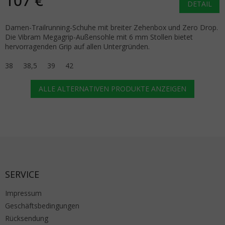
107 €
DETAIL
Damen-Trailrunning-Schuhe mit breiter Zehenbox und Zero Drop.
Die Vibram Megagrip-Außensohle mit 6 mm Stollen bietet
hervorragenden Grip auf allen Untergründen.
38
38,5
39
42
ALLE ALTERNATIVEN PRODUKTE ANZEIGEN
Fußzeile
SERVICE
Impressum
Geschäftsbedingungen
Rücksendung