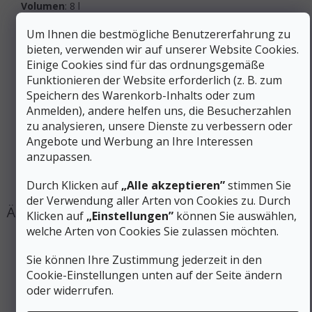
Volumen
: 8 l
Zusätzliche Parameter
Um Ihnen die bestmögliche Benutzererfahrung zu
bieten, verwenden wir auf unserer Website Cookies.
Kategorie
:
Behälter, Wasserbeutel
Einige Cookies sind für das ordnungsgemäße
EAN
:
834456001072
Funktionieren der Website erforderlich (z. B. zum
Geschlecht
:
Unisex
Speichern des Warenkorb-Inhalts oder zum
Material
:
Plastik
Anmelden), andere helfen uns, die Besucherzahlen
zu analysieren, unsere Dienste zu verbessern oder
Farbe
:
Schwarz
Angebote und Werbung an Ihre Interessen
Volume l
:
5,1 bis 10 l
anzupassen.
Gewicht (g)
:
201 bis 300 g
#sizes_table#
:
hidden
Durch Klicken auf
„Alle akzeptieren”
stimmen Sie
der Verwendung aller Arten von Cookies zu. Durch
Klicken auf
„Einstellungen”
können Sie auswählen,
welche Arten von Cookies Sie zulassen möchten.
Sie können Ihre Zustimmung jederzeit in den
Cookie-Einstellungen unten auf der Seite ändern
oder widerrufen.