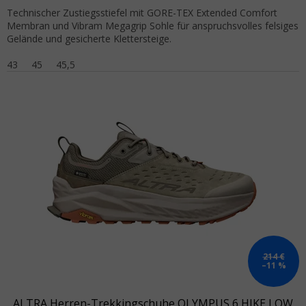
Technischer Zustiegsstiefel mit GORE-TEX Extended Comfort
Membran und Vibram Megagrip Sohle für anspruchsvolles felsiges
Gelände und gesicherte Klettersteige.
43
45
45,5
214 €
–11 %
ALTRA Herren-Trekkingschuhe OLYMPUS 6 HIKE LOW