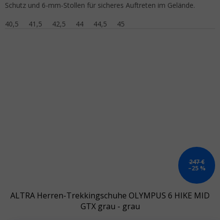
Schutz und 6-mm-Stollen für sicheres Auftreten im Gelände.
40,5
41,5
42,5
44
44,5
45
247 €
–25 %
ALTRA Herren-Trekkingschuhe OLYMPUS 6 HIKE MID
GTX grau - grau