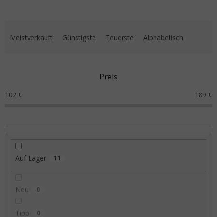
Produktsortierung
Meistverkauft
Günstigste
Teuerste
Alphabetisch
Preis
102
€
189
€
Auf Lager
11
Neu
0
Tipp
0