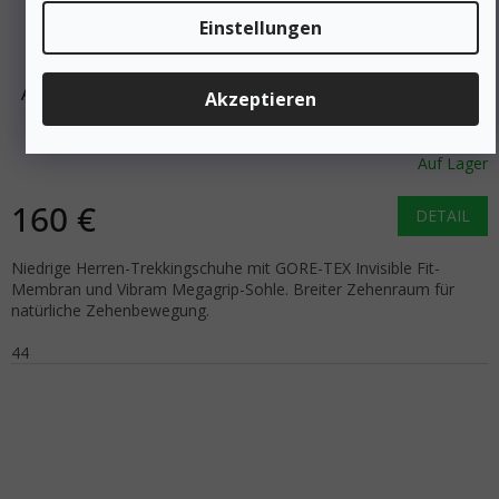
214 €
Einstellungen
–25 %
ALTRA Herren-Trekkingschuhe OLYMPUS 6 HIKE LOW
Akzeptieren
GTX schwarz - schwarz
Auf Lager
160 €
DETAIL
Niedrige Herren-Trekkingschuhe mit GORE-TEX Invisible Fit-
Membran und Vibram Megagrip-Sohle. Breiter Zehenraum für
natürliche Zehenbewegung.
44