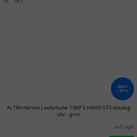
44
44,5
202 €
–38 %
ALTRA Herren Laufschuhe TIMP 5 HIKER GTX staubig
oliv - grün
Auf Lager