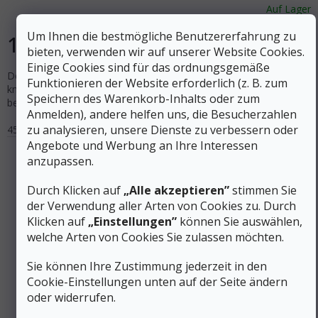
Auf Lager
Um Ihnen die bestmögliche Benutzererfahrung zu
185 €
DETAIL
bieten, verwenden wir auf unserer Website Cookies.
Einige Cookies sind für das ordnungsgemäße
Der Altra Olympus 6 Hike Mid GTX Herren-Wanderschuh ist eine
Funktionieren der Website erforderlich (z. B. zum
knöchelhohe und wasserdichte Version unseres dunkelsten und
Speichern des Warenkorb-Inhalts oder zum
bequemsten Trail-Schuhs, der Sie auf jedem Terrain einen...
Anmelden), andere helfen uns, die Besucherzahlen
zu analysieren, unsere Dienste zu verbessern oder
45
Angebote und Werbung an Ihre Interessen
anzupassen.
Durch Klicken auf
„Alle akzeptieren”
stimmen Sie
der Verwendung aller Arten von Cookies zu. Durch
Klicken auf
„Einstellungen”
können Sie auswählen,
welche Arten von Cookies Sie zulassen möchten.
Sie können Ihre Zustimmung jederzeit in den
Cookie-Einstellungen unten auf der Seite ändern
oder widerrufen.