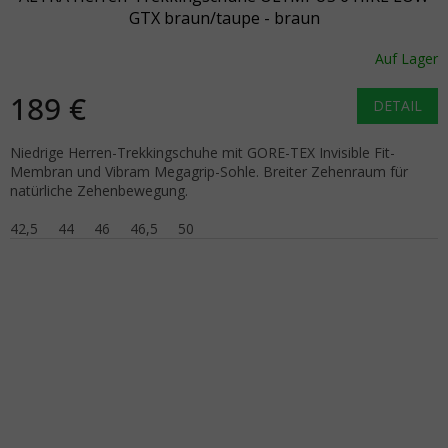
GTX braun/taupe - braun
Auf Lager
189 €
DETAIL
Niedrige Herren-Trekkingschuhe mit GORE-TEX Invisible Fit-
Membran und Vibram Megagrip-Sohle. Breiter Zehenraum für
natürliche Zehenbewegung.
42,5
44
46
46,5
50