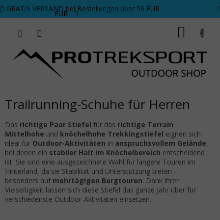
Zum Inhalt springen
📦 GRATIS VERSAND bei Bestellungen über 59 EUR
EUR
WARE
Trailrunning-Schuhe für Herren
Das
richtige Paar Stiefel
für das
richtige Terrain
.
Mittelhohe
und
knöchelhohe Trekkingstiefel
eignen sich
ideal für
Outdoor-Aktivitäten
in
anspruchsvollem Gelände
,
bei denen ein
stabiler Halt im Knöchelbereich
entscheidend
ist. Sie sind eine ausgezeichnete Wahl für längere Touren im
Hinterland, da sie Stabilität und Unterstützung bieten –
besonders auf
mehrtägigen Bergtouren
. Dank ihrer
Vielseitigkeit lassen sich diese Stiefel das ganze Jahr über für
verschiedenste Outdoor-Aktivitäten einsetzen.