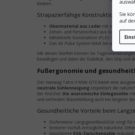
auswäh
bleiben.
Sie kö
Strapazierfähige Konstruktion für 
auf de
Obermaterial aus Leder
mit minimalen Nä
Zehen- und Fersenschutz aus Gummi erhöht d
Eins
Mittelsteife Konstruktion (FLEX 3) bietet Un
Das Air Pulse System leitet bei anstrengend
Mit diesen Stiefeln können Sie Tageswanderunge
bewältigen und dabei die Stabilität, den Grip und 
Fußergonomie und gesundheitl
Der Hanwag Tatra II Wide GTX bietet eine ausge
neutrale Sohlenneigung
respektiert die natürl
der Knöchel.
Die anatomische Einlegesohle
mit
und verhindert Blasenbildung auch bei längerer Be
Gesundheitliche Vorteile beim Langz
Stufenweise Längsgewölbestütze sorgt für di
Breiterer Vorfuß ermöglicht natürliche Zeh
Gepolsterte
EVA-Zwischensohle
reduziert