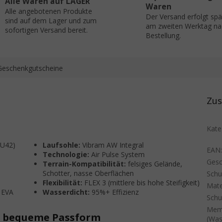
Alle Waren auf LAGER
Waren
Alle angebotenen Produkte
Der Versand erfolgt sp
sind auf dem Lager und zum
am zweiten Werktag na
sofortigen Versand bereit.
Bestellung.
Geschenkgutscheine
Zus
Kate
EU42)
Laufsohle:
Vibram AW Integral
EAN
Technologie:
Air Pulse System
Gesc
Terrain-Kompatibilität:
felsiges Gelände,
Schotter, nasse Oberflächen
Sch
Flexibilität:
FLEX 3 (mittlere bis hohe Steifigkeit)
Mate
EVA
Wasserdicht:
95%+ Effizienz
Schu
Mem
ne bequeme Passform
(Was