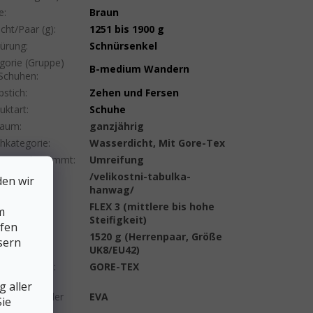
e
:
Braun
cht/Paar (g)
:
1251 bis 1900 g
ürung
:
Schnürsenkel
gorie (Gruppe)
B-medium Wandern
Schuhen
:
pstich
:
Zehen und Fersen
uktart
:
Schuhe
raum
:
ganzjährig
hkategorie
:
Wasserdicht, Mit Gore-Tex
Katzen bestimmt
:
Umreifung
/velikostni-tabulka-
den wir
es_table#
:
hanwag/
FLEX 3 (mittlere bis hohe
m
bilität
:
Steifigkeit)
lfen
1520 g (Herrenpaar, Größe
sern
cht
:
UK8/EU42)
rane - Typ
:
GORE-TEX
pfender
 aller
umstoff in der
EVA
ie
chensohle
: