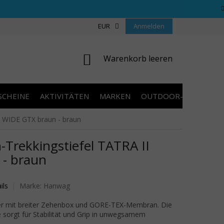
REGELN WETTBEWERBE
ÜBER UNS
EUR
Anmelden
COOKIES
KONTAKT
WARENKORB
Warenkorb leeren
SCHEINE
AKTIVITÄTEN
MARKEN
OUTDOOR-AUSVERKA
 WIDE GTX braun - braun
rekkingstiefel TATRA II
- braun
wertung ist 0,0 von 5 Sternen.
ils
Marke:
Hanwag
der mit breiter Zehenbox und GORE-TEX-Membran. Die
sorgt für Stabilität und Grip in unwegsamem