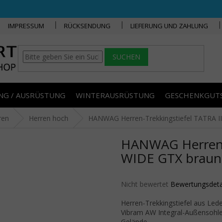
IMPRESSUM
RÜCKSENDUNG
LIEFERUNG UND ZAHLUNG
SUCHEN
NG / AUSRÜSTUNG
WINTERAUSRÜSTUNG
GESCHENKGUT
ren
Herren hoch
HANWAG Herren-Trekkingstiefel TATRA II
HANWAG Herren-T
WIDE GTX braun 
Die durchschnittliche Produktbe
Nicht bewertet
Bewertungsdeta
Herren-Trekkingstiefel aus Le
Vibram AW Integral-Außensohle 
Gelände.