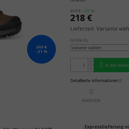
317 €
–31 %
218 €
Verkaufspreis:
Variante wäh
Größe EU
317 €
–31 %
In den Ware
Detaillierte Informationen
ANSEHEN
Expresslieferung v