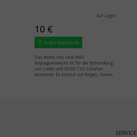
Auf Lager
10 €
In den Warenkorb
Das Atsko Sno-Seal WAX
Imprägnierwachs ist für die Behandlung
von Leder und GORE-TEX Schuhen
bestimmt. Es schützt vor Regen, Sonne,
Schnee und Salz.
Fußzeile
SERVICE