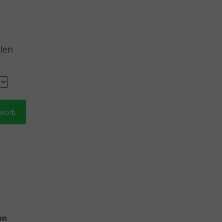
len
nkorb
on