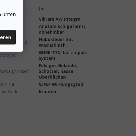
ichkeit des
Ja
ens der Sohle
:
n unten
ige
:
Vibram AW Integral
egesohle
Anatomisch geformt,
ensohle)
:
abnehmbar
ieren
Nubukleder mit
eil (Material)
:
Wachsfinish
GORE-TEX, Luftimpuls-
nologie
:
System
Felsiges Gelände,
ndetauglichkeit
:
Schotter, nasse
Oberflächen
erdicht
:
95%+ Wirkungsgrad
ugerländer
:
Kroatien