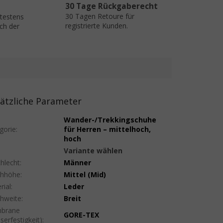
30 Tage Rückgaberecht
30 Tagen Retoure für
ätestens
registrierte Kunden.
ch der
ätzliche Parameter
Wander-/Trekkingschuhe
gorie
:
für Herren – mittelhoch,
hoch
:
Variante wählen
hlecht
:
Männer
uhhöhe
:
Mittel (Mid)
rial
:
Leder
hweite
:
Breit
brane
GORE-TEX
serfestigkeit)
: