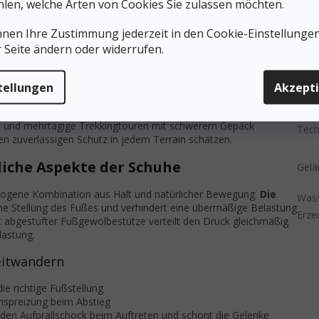
len, welche Arten von Cookies Sie zulassen möchten.
Mögl
Zieh
nnen Ihre Zustimmung jederzeit in den Cookie-Einstellunge
Wanderungen
Einz
r Seite ändern oder widerrufen.
Einl
hten erhöht die Durchstichfestigkeit
(Inn
ie Strapazierfähigkeit auf technischem Terrain
tellungen
Akzept
terstützung bei Auf- und Abstiegen
Obert
en Aktivitäten die Feuchtigkeit vom Knöchelbereich weg
n und mehrtägige Trekkingtouren mit schwerem Gepäck
Tech
den zuverlässigen Schutz in jedem Terrain schätzen.
iche Aspekte der Schuhe
Gelä
wogene Kombination aus Halt und natürlicher Bewegung.
Die
Wass
iche Stellung des Fußes und verhindert eine übermäßige Belastung
Erze
 abgestufter Fußgewölbestütze verteilt den Druck gleichmäßig
lastung.
eitwandern
e richtige Fußstellung
enspreizung beim Abstieg
 den Aufprallschock beim Auftreten und schont die Gelenke