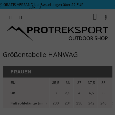
Zum Inhalt springen
📦 GRATIS VERSAND bei Bestellungen über 59 EUR
EUR
WARE
Größentabelle HANWAG
FRAUEN
EU
35,5
36
37
37,5
38
3
UK
3
3,5
4
4,5
5
5
Fußsohlelänge
(mm)
230
234
238
242
246
2