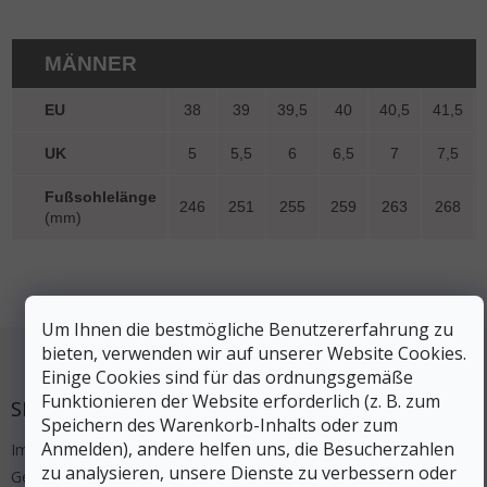
MÄNNER
EU
38
39
39,5
40
40,5
41,5
UK
5
5,5
6
6,5
7
7,5
Fußsohlelänge
246
251
255
259
263
268
(mm)
Um Ihnen die bestmögliche Benutzererfahrung zu
Fußzeile
bieten, verwenden wir auf unserer Website Cookies.
Einige Cookies sind für das ordnungsgemäße
Funktionieren der Website erforderlich (z. B. zum
SERVICE
Speichern des Warenkorb-Inhalts oder zum
Anmelden), andere helfen uns, die Besucherzahlen
Impressum
zu analysieren, unsere Dienste zu verbessern oder
Geschäftsbedingungen