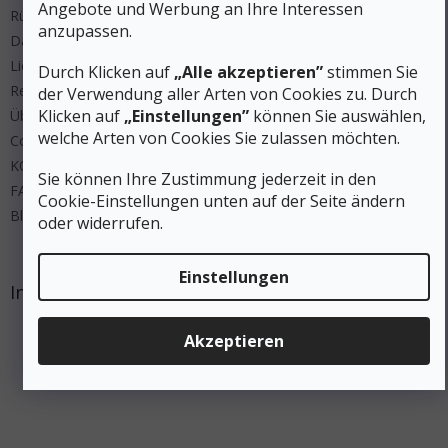
Angebote und Werbung an Ihre Interessen
Rücksendung
anzupassen.
Datenschutz
Lieferung und Zahlung
Durch Klicken auf
„Alle akzeptieren”
stimmen Sie
Regeln Wettbewerbe
der Verwendung aller Arten von Cookies zu. Durch
Klicken auf
„Einstellungen”
können Sie auswählen,
Über uns
welche Arten von Cookies Sie zulassen möchten.
Cookies
KONTAKT
Sie können Ihre Zustimmung jederzeit in den
FAQ
Cookie-Einstellungen unten auf der Seite ändern
Blog
oder widerrufen.
Einstellungen
Instagram
Akzeptieren