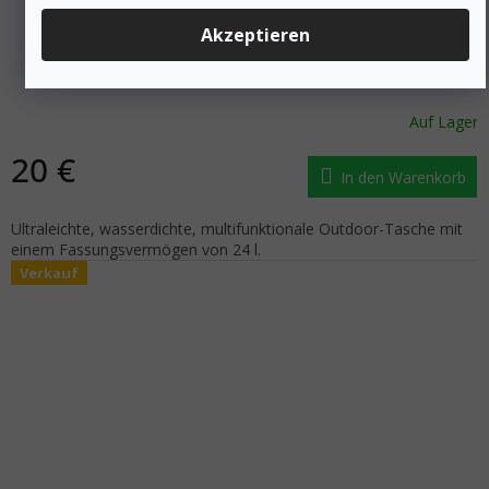
Akzeptieren
SILVA Outdoor Tasche CARRY DRY BAG TPU 24L
Auf Lager
20 €
In den Warenkorb
Ultraleichte, wasserdichte, multifunktionale Outdoor-Tasche mit
einem Fassungsvermögen von 24 l.
Verkauf