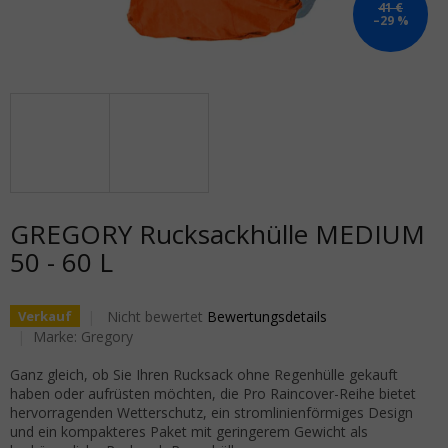
41 €
–29 %
GREGORY Rucksackhülle MEDIUM
50 - 60 L
Die durchschnittliche Produktbewertung ist 0,0 von 5
Nicht bewertet
Bewertungsdetails
Verkauf
Marke:
Gregory
Ganz gleich, ob Sie Ihren Rucksack ohne Regenhülle gekauft
haben oder aufrüsten möchten, die Pro Raincover-Reihe bietet
hervorragenden Wetterschutz, ein stromlinienförmiges Design
und ein kompakteres Paket mit geringerem Gewicht als