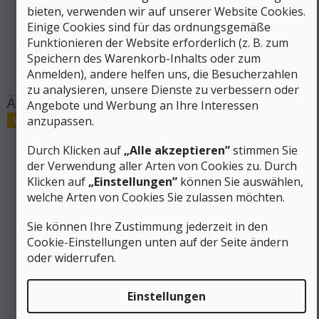
bieten, verwenden wir auf unserer Website Cookies.
Kategorie
:
Rucksackhüllen
Einige Cookies sind für das ordnungsgemäße
EAN
:
Variante wählen
Funktionieren der Website erforderlich (z. B. zum
Produktart
:
Rucksäcke, Brieftaschen, Etuis
Speichern des Warenkorb-Inhalts oder zum
#sizes_table#
:
hidden
Anmelden), andere helfen uns, die Besucherzahlen
zu analysieren, unsere Dienste zu verbessern oder
Angebote und Werbung an Ihre Interessen
anzupassen.
Verkauf
Durch Klicken auf
„Alle akzeptieren”
stimmen Sie
der Verwendung aller Arten von Cookies zu. Durch
Klicken auf
„Einstellungen”
können Sie auswählen,
welche Arten von Cookies Sie zulassen möchten.
Sie können Ihre Zustimmung jederzeit in den
Cookie-Einstellungen unten auf der Seite ändern
oder widerrufen.
Einstellungen
30 €
–33 %