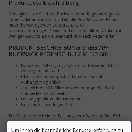
Produktdetailbeschreibung
Ganz gleich, ob Sie Ihren Rucksack ohne Regenhülle gekauft
haben oder aufrüsten möchten, die Pro Raincover-Reihe
bietet hervorragenden Wetterschutz, ein
stromlinienförmiges Design und ein kompakteres Paket mit
weniger Gewicht als die Standard-Rucksack-Regenhüllen.
PRODUKTBESCHREIBUNG GREGORY
RUCKSACK REGENSCHUTZ M (50-60)
Doppeltes Befestigungssystem für besseren Schutz
vor Regen und Wind
Inklusive einer kompakten Tragetasche mit
Aufhängemöglichkeit
Ultraleichtes 40D-Silikonpolyester, doppelte Nähte
sind perfekt verschweißt
Drainagepunkt an der Unterseite
Individuelles, niedriges Profil
Für Rucksäcke mit einem Fassungsvermögen von 50 - 60 l
Zusätzliche Parameter
Um Ihnen die bestmögliche Benutzererfahrung zu