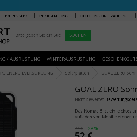
IMPRESSUM
RÜCKSENDUNG
LIEFERUNG UND ZAHLUNG
SUCHEN
NG / AUSRÜSTUNG
WINTERAUSRÜSTUNG
GESCHENKGUT
IK, ENERGIEVERSORGUNG
Solarplatten
GOAL ZERO Sonn
GOAL ZERO Sonn
Die durchschnittliche Produktbe
Nicht bewertet
Bewertungsdeta
Das Nomad 5 ist ein leichtes 
Aufladen von Mobiltelefonen un
74 €
–29 %
52 €