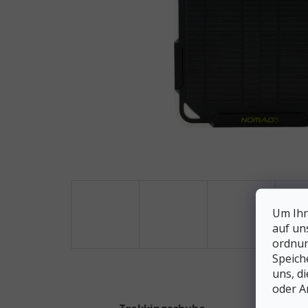
Um Ihn
auf un
ordnun
Speich
uns, d
oder A