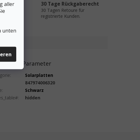
 aller
30 Tage Rückgaberecht
30 Tagen Retoure für
ie
ätestens
registrierte Kunden.
ch der
n unten
ieren
ätzliche Parameter
gorie
:
Solarplatten
:
847974006320
e
:
Schwarz
es_table#
:
hidden