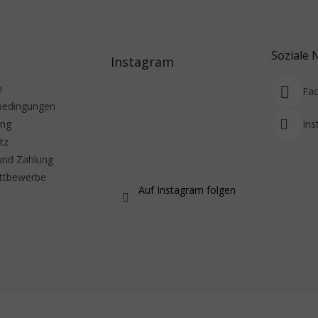
Soziale 
Instagram
m
Fa
bedingungen
ung
Ins
tz
und Zahlung
ttbewerbe
Auf Instagram folgen