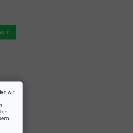
nkorb
den wir
m
lfen
sern
on