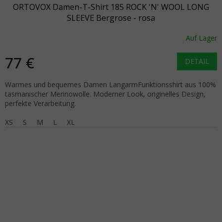
ORTOVOX Damen-T-Shirt 185 ROCK 'N' WOOL LONG
SLEEVE Bergrose - rosa
Auf Lager
77 €
DETAIL
Warmes und bequemes Damen LangarmFunktionsshirt aus 100%
tasmanischer Merinowolle. Moderner Look, originelles Design,
perfekte Verarbeitung.
XS
S
M
L
XL