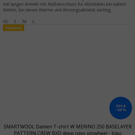
mit langen Ärmeln mit Reißverschluss für Aktivitäten bei kaltem
Wetter, bei denen Wärme und Atmungsaktivität wichtig...
XS
S
M
L
Verkauf
111 €
–29 %
SMARTWOOL Damen T-shirt W MERINO 250 BASELAYER
PATTERN CREW BXD deep navy pinwheel - blau