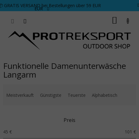
Zum Inhalt springen
📦 GRATIS VERSAND bei Bestellungen über 59 EUR
EUR
WARE
Funktionelle Damenunterwäsche
Langarm
Produktsortierung
Meistverkauft
Günstigste
Teuerste
Alphabetisch
Preis
45
€
101
€