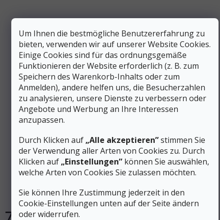
Um Ihnen die bestmögliche Benutzererfahrung zu
bieten, verwenden wir auf unserer Website Cookies.
Einige Cookies sind für das ordnungsgemäße
Funktionieren der Website erforderlich (z. B. zum
Speichern des Warenkorb-Inhalts oder zum
Anmelden), andere helfen uns, die Besucherzahlen
zu analysieren, unsere Dienste zu verbessern oder
Angebote und Werbung an Ihre Interessen
anzupassen.
128 €
–39 %
Durch Klicken auf
„Alle akzeptieren”
stimmen Sie
der Verwendung aller Arten von Cookies zu. Durch
ORTOVOX Damen-T-Shirt 185 ROCK 'N' WOOL LONG
Klicken auf
„Einstellungen”
können Sie auswählen,
SLEEVE grau meliert - grau
welche Arten von Cookies Sie zulassen möchten.
Sie können Ihre Zustimmung jederzeit in den
Auf Lager
Cookie-Einstellungen unten auf der Seite ändern
77 €
oder widerrufen.
DETAIL