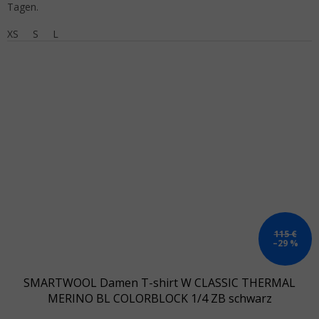
Tagen.
XS
S
L
115 €
–29 %
SMARTWOOL Damen T-shirt W CLASSIC THERMAL
MERINO BL COLORBLOCK 1/4 ZB schwarz
kirschbaumfarben - orange