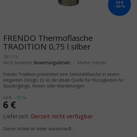
12 €
–50 %
FRENDO Thermoflasche
TRADITION 0,75 l silber
701115
Die durchschnittliche Produktbewertung ist 0,0 von 5 Sternen.
Nicht bewertet
Bewertungsdetails
Marke:
Frendo
Frendo Tradition präsentiert eine Edelstahlflasche in einem
eleganten Design. Es ist die ideale Quelle für Flüssigkeiten für
Spaziergänge, Reisen oder Wanderungen.
12 €
–50 %
6 €
Verkaufspreis:
Derzeit nicht verfügbar
Dieser Artikel ist leider ausverkauft…