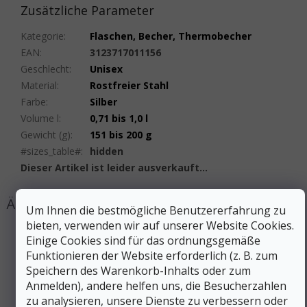
Zusätzliche Parameter
Kategorie
:
Flaschen, Becher, Thermobecher
EAN
:
3123717011156
Geschlecht
:
Unisex
Material
:
Rostfreier Stahl
Farbe
:
Silber
Volume l
:
0,71 bis 1,0 l
Gewicht (g)
:
151 bis 200 g
#sizes_table#
:
hidden
Dieser Artikel ist leider ausverkauft…
Um Ihnen die bestmögliche Benutzererfahrung zu
bieten, verwenden wir auf unserer Website Cookies.
Einige Cookies sind für das ordnungsgemäße
Funktionieren der Website erforderlich (z. B. zum
Speichern des Warenkorb-Inhalts oder zum
Anmelden), andere helfen uns, die Besucherzahlen
zu analysieren, unsere Dienste zu verbessern oder