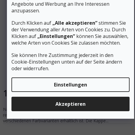
Angebote und Werbung an Ihre Interessen
anzupassen.
Durch Klicken auf
„Alle akzeptieren”
stimmen Sie
der Verwendung aller Arten von Cookies zu. Durch
Klicken auf
„Einstellungen”
können Sie auswählen,
15 €
welche Arten von Cookies Sie zulassen möchten.
–6 %
Sie können Ihre Zustimmung jederzeit in den
NALGENE NARROW-MOUTH 500 ml Regenbogen
Cookie-Einstellungen unten auf der Seite ändern
chettah sustain Wasserflasche - transparent
oder widerrufen.
Auf Lager
Einstellungen
14 €
In den Warenkorb
Akzeptieren
Nalgene Narrow Mouth Sustain ist eine Enghalsflasche, die aus
recyceltem und langlebigem Kunststoff hergestellt wird und in
verschiedenen Farbvarianten erhältlich ist. Die Kappe...